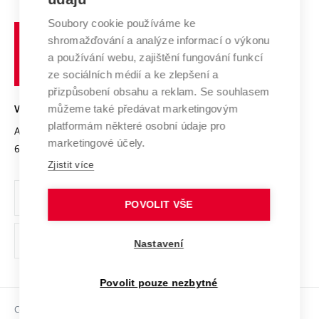
Systém zajišťování kvality výzkumu
Profil univerzity
Spolupráce se školami
Soubory cookie používáme ke
Vysoké
Výzkumné infrastruktury
shromažďování a analýze informací o výkonu
Udržitelná univerzita
učení
Služby univerzity
Transfer znalostí
a používání webu, zajištění fungování funkcí
technické
Podnikavá univerzita / ContriBUTe
Mezinárodní dohody
ze sociálních médií a ke zlepšení a
Open Science
v
Bezpečná univerzita
přizpůsobení obsahu a reklam. Se souhlasem
Univerzitní sítě
Brně
Projekty
můžeme také předávat marketingovým
VYSOKÉ UČENÍ TECHNICKÉ V BRNĚ
Vyznamenání
platformám některé osobní údaje pro
Projekty ze strukturálních fondů
Antonínská 548/1
www.vut.cz
marketingové účely.
Organizační struktura
602 00 Brno
vut@vutbr.cz
Specifický výzkum
Zjistit více
Úřední deska
Ochrana osobních údajů
POVOLIT VŠE
(externí
Pracovní příležitosti
Nastavení
odkaz)
Podpora a rozvoj zaměstnanců a studujících
Povolit pouze nezbytné
Rovné příležitosti
Copyright © 2026 VUT
Sociální bezpečí