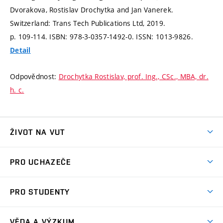
Dvorakova, Rostislav Drochytka and Jan Vanerek.
Switzerland: Trans Tech Publications Ltd, 2019.
p. 109-114.
ISBN: 978-3-0357-1492-0. ISSN: 1013-9826.
Detail
Odpovědnost:
Drochytka Rostislav, prof. Ing., CSc., MBA, dr.
h. c.
ŽIVOT NA VUT
Atmosféra VUT
PRO UCHAZEČE
Prostory školy
Proč na VUT
Koleje
PRO STUDENTY
Studijní programy
Stravování
Předměty
Studijní předpisy
Studium a stáže v zahraničí
Stipendia
Dny otevřených dveří
VĚDA A VÝZKUM
Sport na VUT