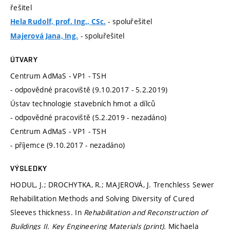
řešitel
- spoluřešitel
Hela Rudolf, prof. Ing., CSc.
- spoluřešitel
Majerová Jana, Ing.
ÚTVARY
Centrum AdMaS - VP1 - TSH
- odpovědné pracoviště (9.10.2017 - 5.2.2019)
Ústav technologie stavebních hmot a dílců
- odpovědné pracoviště (5.2.2019 - nezadáno)
Centrum AdMaS - VP1 - TSH
- příjemce (9.10.2017 - nezadáno)
VÝSLEDKY
HODUL, J.; DROCHYTKA, R.; MAJEROVÁ, J. Trenchless Sewer
Rehabilitation Methods and Solving Diversity of Cured
Sleeves thickness. In
Rehabilitation and Reconstruction of
Buildings II.
Key Engineering Materials (print).
Michaela