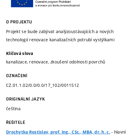
O PROJEKTU
Projekt se bude zabývat analýzoustávajících a nových
technologií renovace kanalizačních potrubí vystýlkami
Klíčová slova
kanalizace, renovace, zkoušení odolnosti povrchů
OZNAČENÍ
CZ.01.1.02/0.0/0.0/17_102/0011512
ORIGINÁLNÍ JAZYK
čeština
ŘEŠITELÉ
- hlavní
Drochytka Rostislav, prof. Ing., CSc., MBA, dr. h. c.