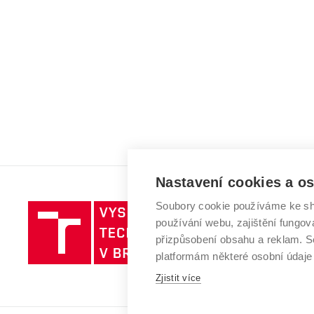
Nastavení cookies a o
Soubory cookie používáme ke sh
Vysoké
používání webu, zajištění fungová
učení
přizpůsobení obsahu a reklam.
technické
platformám některé osobní údaje
v
Brně
Zjistit více