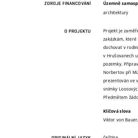
Územně samospr
ZDROJE FINANCOVÁNÍ
architektury
Projekt je zaměř
O PROJEKTU
zakázkám, které 
dochovat v rodinn
v Hrušovanech u 
pozemky. Připra
Norbertov při Mü
prezentován ve v
snímky Loosových
Předmětem žádost
Klíčová slova
Viktor von Bauer
čeština
ORIGINÁLNÍ JAZYK