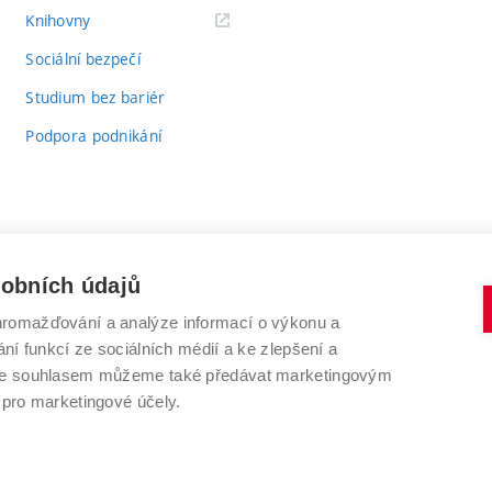
(externí
Knihovny
odkaz)
Sociální bezpečí
Studium bez bariér
Podpora podnikání
sobních údajů
romažďování a analýze informací o výkonu a
VYSOKÉ UČENÍ TECHNICKÉ V BRNĚ
ní funkcí ze sociálních médií a ke zlepšení a
Antonínská 548/1
www.vut.cz
 Se souhlasem můžeme také předávat marketingovým
602 00 Brno
vut@vutbr.cz
 pro marketingové účely.