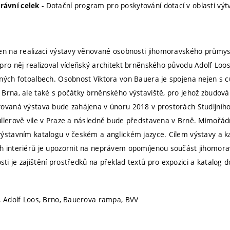
- Dotační program pro poskytování dotací v oblasti výt
ávní celek
en na realizaci výstavy věnované osobnosti jihomoravského průmys
pro něj realizoval vídeňský architekt brněnského původu Adolf Loos
ých fotoalbech. Osobnost Viktora von Bauera je spojena nejen s cuke
Brna, ale také s počátky brněnského výstaviště, pro jehož zbudová
vovaná výstava bude zahájena v únoru 2018 v prostorách Studijníh
llerově vile v Praze a následně bude představena v Brně. Mimořá
ýstavním katalogu v českém a anglickém jazyce. Cílem výstavy a 
 interiérů je upozornit na neprávem opomíjenou součást jihomorav
i je zajištění prostředků na překlad textů pro expozici a katalog d
, Adolf Loos, Brno, Bauerova rampa, BVV