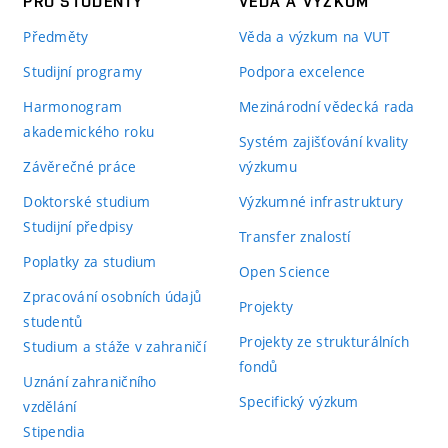
PRO STUDENTY
VĚDA A VÝZKUM
Předměty
Věda a výzkum na VUT
Studijní programy
Podpora excelence
Harmonogram
Mezinárodní vědecká rada
akademického roku
Systém zajišťování kvality
Závěrečné práce
výzkumu
Doktorské studium
Výzkumné infrastruktury
Studijní předpisy
Transfer znalostí
Poplatky za studium
Open Science
Zpracování osobních údajů
Projekty
studentů
Projekty ze strukturálních
Studium a stáže v zahraničí
fondů
Uznání zahraničního
Specifický výzkum
vzdělání
Stipendia