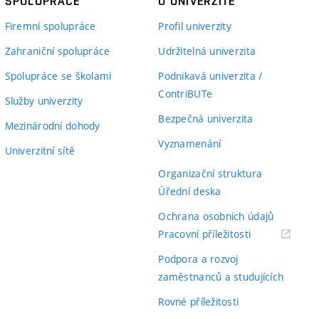
SPOLUPRÁCE
O UNIVERZITĚ
Firemní spolupráce
Profil univerzity
Zahraniční spolupráce
Udržitelná univerzita
Spolupráce se školami
Podnikavá univerzita /
ContriBUTe
Služby univerzity
Bezpečná univerzita
Mezinárodní dohody
Vyznamenání
Univerzitní sítě
Organizační struktura
Úřední deska
Ochrana osobních údajů
(externí
Pracovní příležitosti
odkaz)
Podpora a rozvoj
zaměstnanců a studujících
Rovné příležitosti