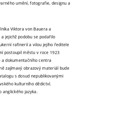
varného umění, fotografie, designu a
lníka Viktora von Bauera a
 a jejichž podobu se podařilo
rní rafinerií a vilou jejího ředitele
ní postoupil městu v roce 1923
o a dokumentačního centra
dně zajímavý obrazový materiál bude
katalogu s dosud nepublikovanými
ského kulturního dědictví.
o anglického jazyka.