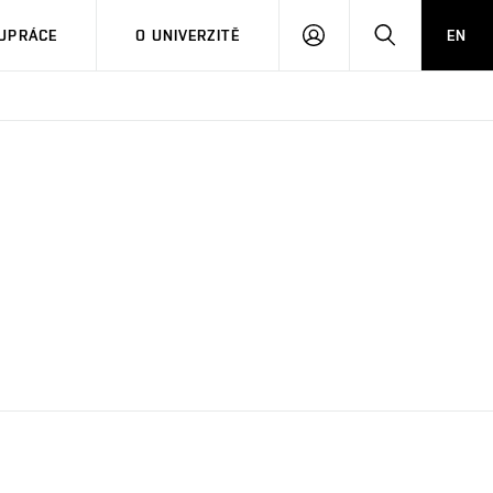
PŘIHLÁSIT
HLEDAT
UPRÁCE
O UNIVERZITĚ
EN
SE