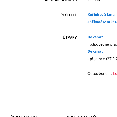
Kořínková Jana, 
ŘEŠITELÉ
Žáčková Markéta
Děkanát
ÚTVARY
- odpovědné prac
Děkanát
- příjemce (27.9
Odpovědnost:
Ko