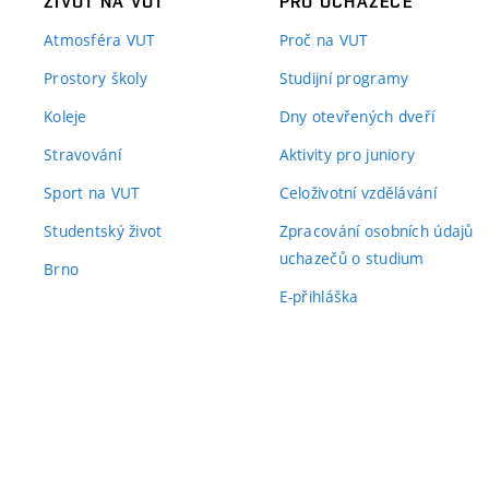
ŽIVOT NA VUT
PRO UCHAZEČE
Atmosféra VUT
Proč na VUT
Prostory školy
Studijní programy
Koleje
Dny otevřených dveří
Stravování
Aktivity pro juniory
Sport na VUT
Celoživotní vzdělávání
Studentský život
Zpracování osobních údajů
uchazečů o studium
Brno
E-přihláška