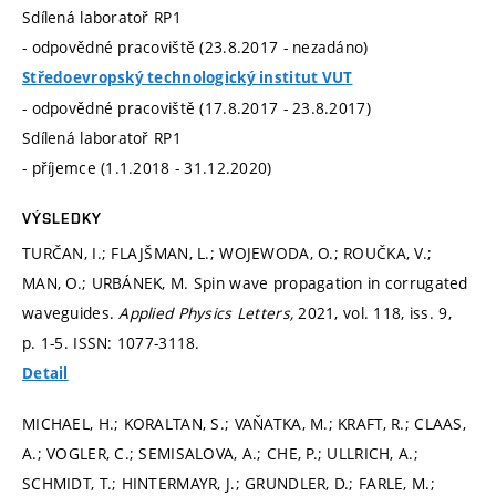
Sdílená laboratoř RP1
- odpovědné pracoviště (23.8.2017 - nezadáno)
Středoevropský technologický institut VUT
- odpovědné pracoviště (17.8.2017 - 23.8.2017)
Sdílená laboratoř RP1
- příjemce (1.1.2018 - 31.12.2020)
VÝSLEDKY
TURČAN, I.; FLAJŠMAN, L.; WOJEWODA, O.; ROUČKA, V.;
MAN, O.; URBÁNEK, M. Spin wave propagation in corrugated
waveguides.
Applied Physics Letters,
2021, vol. 118, iss. 9,
p. 1-5.
ISSN: 1077-3118.
Detail
MICHAEL, H.; KORALTAN, S.; VAŇATKA, M.; KRAFT, R.; CLAAS,
A.; VOGLER, C.; SEMISALOVA, A.; CHE, P.; ULLRICH, A.;
SCHMIDT, T.; HINTERMAYR, J.; GRUNDLER, D.; FARLE, M.;