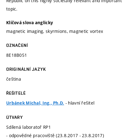
Republic on this highly societally relevant and important
topic.
Klíčová slova anglicky
magnetic imaging, skyrmions, magnetic vortex
OZNAČENÍ
8E18B051
ORIGINÁLNÍ JAZYK
čeština
ŘEŠITELÉ
- hlavní řešitel
Urbánek Michal, Ing., Ph.D.
ÚTVARY
Sdílená laboratoř RP1
- odpovědné pracoviště (23.8.2017 - 23.8.2017)