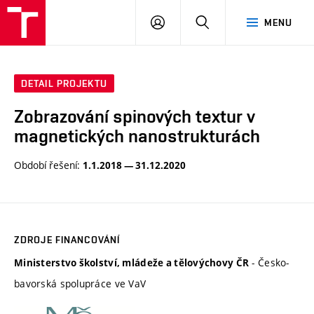
VUT
PŘIHLÁSIT
HLEDAT
MENU
SE
DETAIL PROJEKTU
Zobrazování spinových textur v
magnetických nanostrukturách
Období řešení:
1.1.2018 — 31.12.2020
ZDROJE FINANCOVÁNÍ
- Česko-
Ministerstvo školství, mládeže a tělovýchovy ČR
bavorská spolupráce ve VaV