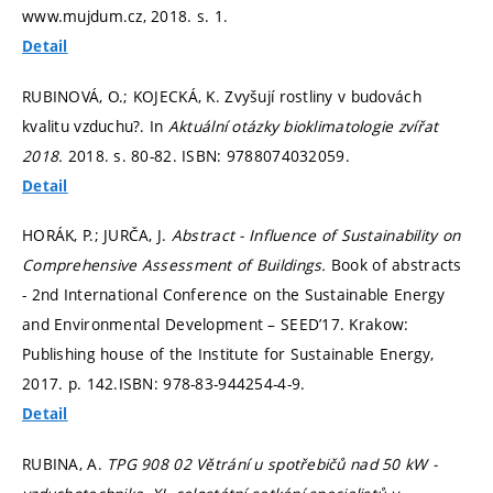
www.mujdum.cz, 2018.
s. 1.
Detail
RUBINOVÁ, O.; KOJECKÁ, K. Zvyšují rostliny v budovách
kvalitu vzduchu?. In
Aktuální otázky bioklimatologie zvířat
2018.
2018.
s. 80-82.
ISBN: 9788074032059.
Detail
HORÁK, P.; JURČA, J.
Abstract - Influence of Sustainability on
Comprehensive Assessment of Buildings.
Book of abstracts
- 2nd International Conference on the Sustainable Energy
and Environmental Development – SEED’17. Krakow:
Publishing house of the Institute for Sustainable Energy,
2017.
p. 142.
ISBN: 978-83-944254-4-9.
Detail
RUBINA, A.
TPG 908 02 Větrání u spotřebičů nad 50 kW -