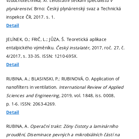
vzduchotechnika, XI. celostátní setkání specialistů v
plynárenství.
Brno: Český plynárenský svaz a Technická
inspekce ČR, 2017.
s. 1.
Detail
JELÍNEK, O.; FRIČ, L.; JŮZA, Š. Teoretická aplikace
entalpického výměníku.
Český instalatér,
2017, roč. 27, č.
4/2017,
s. 33-35.
ISSN: 1210-695X.
Detail
RUBINA, A.; BLASINSKI, P.; RUBINOVÁ, O. Application of
nanofilters in ventilation.
International Review of Applied
Sciences and Engineering,
2019, vol. 1848, iss. 0008,
p. 1-6.
ISSN: 2063-4269.
Detail
RUBINA, A.
Operační trakt: Zóny čistoty a laminárního
proudění, Diseminace pevných a mikrobiálních částí na