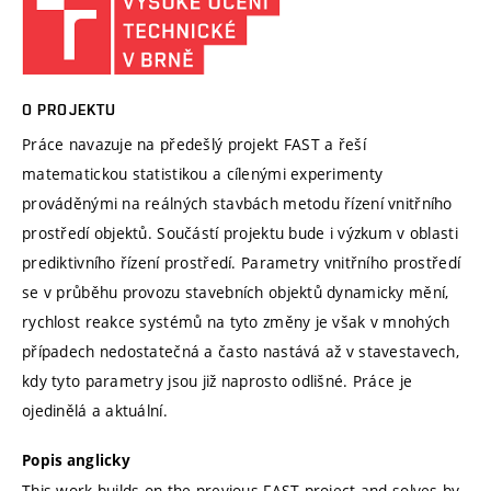
O PROJEKTU
Práce navazuje na předešlý projekt FAST a řeší
matematickou statistikou a cílenými experimenty
prováděnými na reálných stavbách metodu řízení vnitřního
prostředí objektů. Součástí projektu bude i výzkum v oblasti
prediktivního řízení prostředí. Parametry vnitřního prostředí
se v průběhu provozu stavebních objektů dynamicky mění,
rychlost reakce systémů na tyto změny je však v mnohých
případech nedostatečná a často nastává až v stavestavech,
kdy tyto parametry jsou již naprosto odlišné. Práce je
ojedinělá a aktuální.
Popis anglicky
This work builds on the previous FAST project and solves by