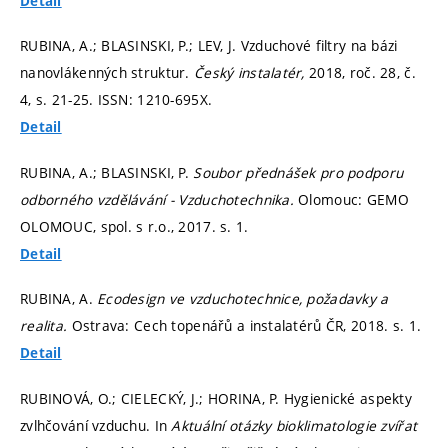
Detail
RUBINA, A.; BLASINSKI, P.; LEV, J. Vzduchové filtry na bázi
nanovlákenných struktur.
Český instalatér,
2018, roč. 28, č.
4,
s. 21-25.
ISSN: 1210-695X.
Detail
RUBINA, A.; BLASINSKI, P.
Soubor přednášek pro podporu
odborného vzdělávání - Vzduchotechnika.
Olomouc: GEMO
OLOMOUC, spol. s r.o., 2017.
s. 1.
Detail
RUBINA, A.
Ecodesign ve vzduchotechnice, požadavky a
realita.
Ostrava: Cech topenářů a instalatérů ČR, 2018.
s. 1.
Detail
RUBINOVÁ, O.; CIELECKÝ, J.; HORINA, P. Hygienické aspekty
zvlhčování vzduchu. In
Aktuální otázky bioklimatologie zvířat