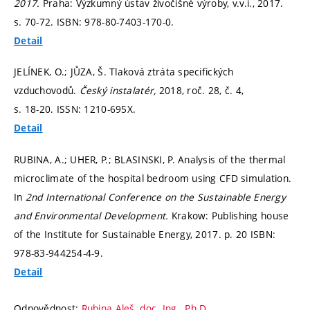
2017.
Praha: Výzkumný ústav živočišné výroby, v.v.i., 2017.
s. 70-72.
ISBN: 978-80-7403-170-0.
Detail
JELÍNEK, O.; JŮZA, Š. Tlaková ztráta specifických
vzduchovodů.
Český instalatér,
2018, roč. 28, č. 4,
s. 18-20.
ISSN: 1210-695X.
Detail
RUBINA, A.; UHER, P.; BLASINSKI, P. Analysis of the thermal
microclimate of the hospital bedroom using CFD simulation.
In
2nd International Conference on the Sustainable Energy
and Environmental Development.
Krakow: Publishing house
of the Institute for Sustainable Energy, 2017.
p. 20
ISBN:
978-83-944254-4-9.
Detail
Odpovědnost:
Rubina Aleš, doc. Ing., Ph.D.