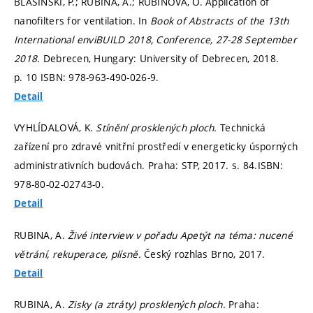
BLASINSKI, P.; RUBINA, A.; RUBINOVÁ, O. Application of
nanofilters for ventilation. In
Book of Abstracts of the 13th
International enviBUILD 2018, Conference, 27-28 September
2018.
Debrecen, Hungary: University of Debrecen, 2018.
p. 10
ISBN: 978-963-490-026-9.
Detail
VYHLÍDALOVÁ, K.
Stínění prosklených ploch.
Technická
zařízení pro zdravé vnitřní prostředí v energeticky úsporných
administrativních budovách. Praha: STP, 2017.
s. 84.
ISBN:
978-80-02-02743-0.
Detail
RUBINA, A.
Živé interview v pořadu Apetýt na téma: nucené
větrání, rekuperace, plísně.
Český rozhlas Brno, 2017.
Detail
RUBINA, A.
Zisky (a ztráty) prosklených ploch.
Praha: