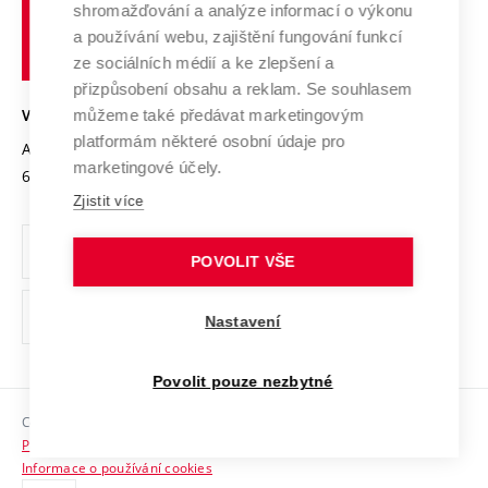
shromažďování a analýze informací o výkonu
Udržitelná univerzita
učení
Služby univerzity
Transfer znalostí
a používání webu, zajištění fungování funkcí
technické
Podnikavá univerzita / ContriBUTe
Mezinárodní dohody
ze sociálních médií a ke zlepšení a
Open Science
v
Bezpečná univerzita
přizpůsobení obsahu a reklam. Se souhlasem
Univerzitní sítě
Brně
Projekty
můžeme také předávat marketingovým
VYSOKÉ UČENÍ TECHNICKÉ V BRNĚ
Vyznamenání
platformám některé osobní údaje pro
Projekty ze strukturálních fondů
Antonínská 548/1
www.vut.cz
marketingové účely.
Organizační struktura
602 00 Brno
vut@vutbr.cz
Specifický výzkum
Zjistit více
Úřední deska
Ochrana osobních údajů
POVOLIT VŠE
(externí
Pracovní příležitosti
Nastavení
odkaz)
Podpora a rozvoj zaměstnanců a studujících
Povolit pouze nezbytné
Rovné příležitosti
Copyright © 2026 VUT
Sociální bezpečí
Prohlášení o přístupnosti
HR Award
Informace o používání cookies