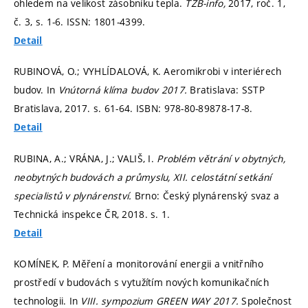
ohledem na velikost zásobníku tepla.
TZB-info,
2017, roč. 1,
č. 3,
s. 1-6.
ISSN: 1801-4399.
Detail
RUBINOVÁ, O.; VYHLÍDALOVÁ, K. Aeromikrobi v interiérech
budov. In
Vnútorná klíma budov 2017.
Bratislava: SSTP
Bratislava, 2017.
s. 61-64.
ISBN: 978-80-89878-17-8.
Detail
RUBINA, A.; VRÁNA, J.; VALIŠ, I.
Problém větrání v obytných,
neobytných budovách a průmyslu, XII. celostátní setkání
specialistů v plynárenství.
Brno: Český plynárenský svaz a
Technická inspekce ČR, 2018.
s. 1.
Detail
KOMÍNEK, P. Měření a monitorování energii a vnitřního
prostředí v budovách s vytužítím nových komunikačních
technologii. In
VIII. sympozium GREEN WAY 2017.
Společnost