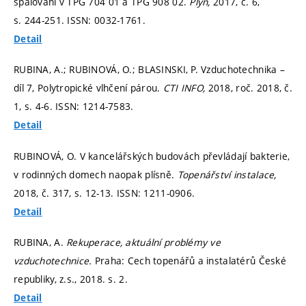
spalování v TPG 704 01 a TPG 908 02.
Plyn,
2017, č. 6,
s. 244-251.
ISSN: 0032-1761.
Detail
RUBINA, A.; RUBINOVÁ, O.; BLASINSKI, P. Vzduchotechnika –
díl 7, Polytropické vlhčení párou.
CTI INFO,
2018, roč. 2018, č.
1,
s. 4-6.
ISSN: 1214-7583.
Detail
RUBINOVÁ, O. V kancelářských budovách převládají bakterie,
v rodinných domech naopak plísně.
Topenářství instalace,
2018, č. 317,
s. 12-13.
ISSN: 1211-0906.
Detail
RUBINA, A.
Rekuperace, aktuální problémy ve
vzduchotechnice.
Praha: Cech topenářů a instalatérů České
republiky, z.s., 2018.
s. 2.
Detail