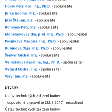
- spoluřešitel
Horák Petr, doc. Ing., Ph.D.
- spoluřešitel
Jurča Jaromír, Ing.
- spoluřešitel
Jůza Štěpán, Ing.
- spoluřešitel
Komínek Petr, Ing.
- spoluřešitel
Mohelníková Jitka, prof. Ing., Ph.D.
- spoluřešitel
Počinková Marcela, Ing., Ph.D.
- spoluřešitel
Rubinová Olga, Ing., Ph.D.
- spoluřešitel
Šenkýř Michal, Ing.
- spoluřešitel
Vyhlídalová Karolína, Ing., Ph.D.
- spoluřešitel
Vytasil Michal, Ing.
- spoluřešitel
Weyr Jan, Ing.
ÚTVARY
Ústav technických zařízení budov
- odpovědné pracoviště (22.5.2017 - nezadáno)
Ústav technických zařízení budov