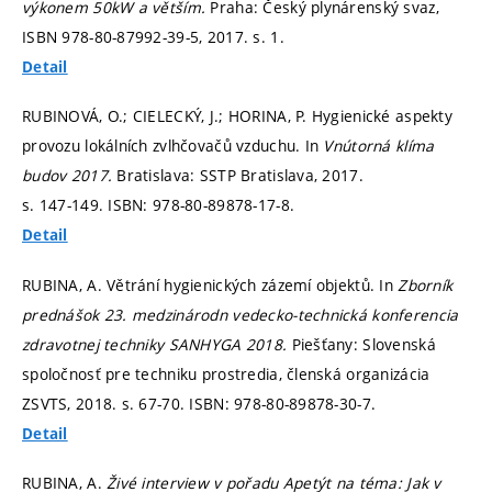
výkonem 50kW a větším.
Praha: Český plynárenský svaz,
ISBN 978-80-87992-39-5, 2017.
s. 1.
Detail
RUBINOVÁ, O.; CIELECKÝ, J.; HORINA, P. Hygienické aspekty
provozu lokálních zvlhčovačů vzduchu. In
Vnútorná klíma
budov 2017.
Bratislava: SSTP Bratislava, 2017.
s. 147-149.
ISBN: 978-80-89878-17-8.
Detail
RUBINA, A. Větrání hygienických zázemí objektů. In
Zborník
prednášok 23. medzinárodn vedecko-technická konferencia
zdravotnej techniky SANHYGA 2018.
Piešťany: Slovenská
spoločnosť pre techniku prostredia, členská organizácia
ZSVTS, 2018.
s. 67-70.
ISBN: 978-80-89878-30-7.
Detail
RUBINA, A.
Živé interview v pořadu Apetýt na téma: Jak v