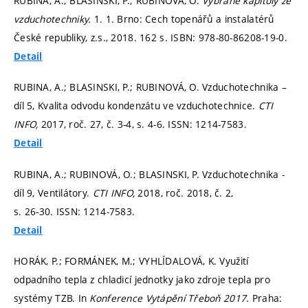
RUBINA, A.; BLASINSKI, P.; RUBINOVÁ, O.
Vybrané kapitoly ze
vzduchotechniky.
1. 1. Brno: Cech topenářů a instalatérů
České republiky, z.s., 2018. 162 s. ISBN: 978-80-86208-19-0.
Detail
RUBINA, A.; BLASINSKI, P.; RUBINOVÁ, O. Vzduchotechnika –
díl 5, Kvalita odvodu kondenzátu ve vzduchotechnice.
CTI
INFO,
2017, roč. 27, č. 3-4,
s. 4-6.
ISSN: 1214-7583.
Detail
RUBINA, A.; RUBINOVÁ, O.; BLASINSKI, P. Vzduchotechnika -
díl 9, Ventilátory.
CTI INFO,
2018, roč. 2018, č. 2,
s. 26-30.
ISSN: 1214-7583.
Detail
HORÁK, P.; FORMÁNEK, M.; VYHLÍDALOVÁ, K. Využití
odpadního tepla z chladicí jednotky jako zdroje tepla pro
systémy TZB. In
Konference Vytápění Třeboň 2017.
Praha: