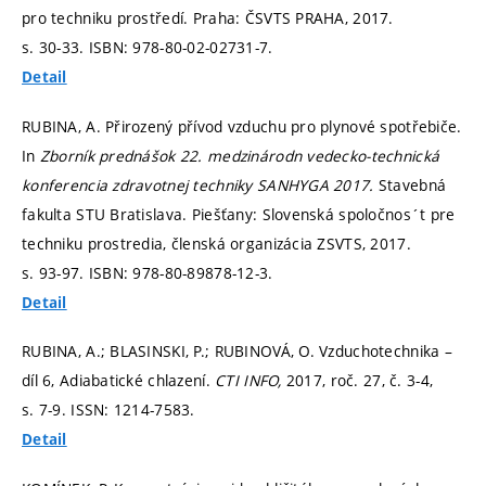
pro techniku prostředí. Praha: ČSVTS PRAHA, 2017.
s. 30-33.
ISBN: 978-80-02-02731-7.
Detail
RUBINA, A. Přirozený přívod vzduchu pro plynové spotřebiče.
In
Zborník prednášok 22. medzinárodn vedecko-technická
konferencia zdravotnej techniky SANHYGA 2017.
Stavebná
fakulta STU Bratislava. Piešťany: Slovenská spoločnos´t pre
techniku prostredia, členská organizácia ZSVTS, 2017.
s. 93-97.
ISBN: 978-80-89878-12-3.
Detail
RUBINA, A.; BLASINSKI, P.; RUBINOVÁ, O. Vzduchotechnika –
díl 6, Adiabatické chlazení.
CTI INFO,
2017, roč. 27, č. 3-4,
s. 7-9.
ISSN: 1214-7583.
Detail