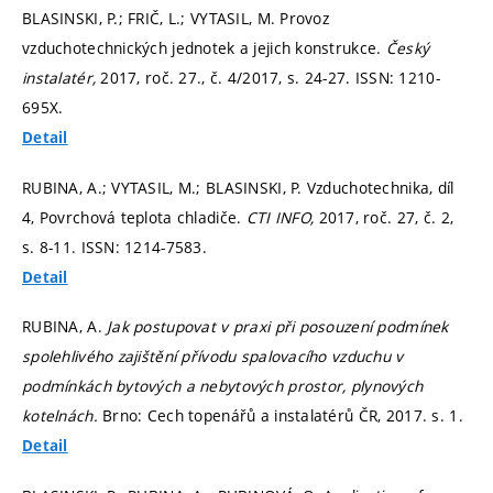
BLASINSKI, P.; FRIČ, L.; VYTASIL, M. Provoz
vzduchotechnických jednotek a jejich konstrukce.
Český
instalatér,
2017, roč. 27., č. 4/2017,
s. 24-27.
ISSN: 1210-
695X.
Detail
RUBINA, A.; VYTASIL, M.; BLASINSKI, P. Vzduchotechnika, díl
4, Povrchová teplota chladiče.
CTI INFO,
2017, roč. 27, č. 2,
s. 8-11.
ISSN: 1214-7583.
Detail
RUBINA, A.
Jak postupovat v praxi při posouzení podmínek
spolehlivého zajištění přívodu spalovacího vzduchu v
podmínkách bytových a nebytových prostor, plynových
kotelnách.
Brno: Cech topenářů a instalatérů ČR, 2017.
s. 1.
Detail