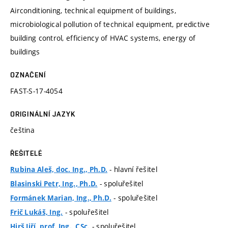
Airconditioning, technical equipment of buildings,
microbiological pollution of technical equipment, predictive
building control, efficiency of HVAC systems, energy of
buildings
OZNAČENÍ
FAST-S-17-4054
ORIGINÁLNÍ JAZYK
čeština
ŘEŠITELÉ
- hlavní řešitel
Rubina Aleš, doc. Ing., Ph.D.
- spoluřešitel
Blasinski Petr, Ing., Ph.D.
- spoluřešitel
Formánek Marian, Ing., Ph.D.
- spoluřešitel
Frič Lukáš, Ing.
- spoluřešitel
Hirš Jiří, prof. Ing., CSc.