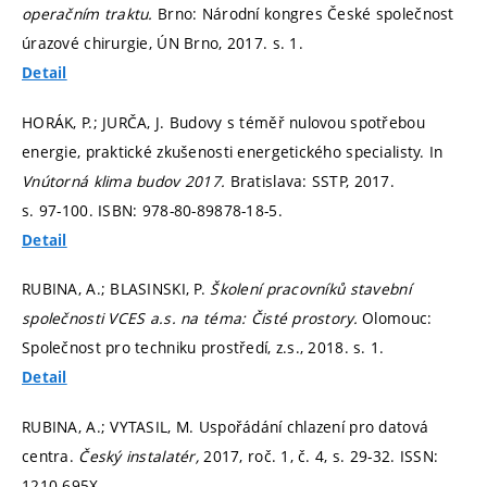
operačním traktu.
Brno: Národní kongres České společnost
úrazové chirurgie, ÚN Brno, 2017.
s. 1.
Detail
HORÁK, P.; JURČA, J. Budovy s téměř nulovou spotřebou
energie, praktické zkušenosti energetického specialisty. In
Vnútorná klima budov 2017.
Bratislava: SSTP, 2017.
s. 97-100.
ISBN: 978-80-89878-18-5.
Detail
RUBINA, A.; BLASINSKI, P.
Školení pracovníků stavební
společnosti VCES a.s. na téma: Čisté prostory.
Olomouc:
Společnost pro techniku prostředí, z.s., 2018.
s. 1.
Detail
RUBINA, A.; VYTASIL, M. Uspořádání chlazení pro datová
centra.
Český instalatér,
2017, roč. 1, č. 4,
s. 29-32.
ISSN:
1210-695X.