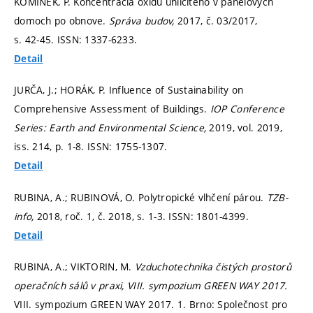
KOMÍNEK, P. Koncentrácia oxidu uhličitého v panelových
domoch po obnove.
Správa budov,
2017, č. 03/2017,
s. 42-45.
ISSN: 1337-6233.
Detail
JURČA, J.; HORÁK, P. Influence of Sustainability on
Comprehensive Assessment of Buildings.
IOP Conference
Series: Earth and Environmental Science,
2019, vol. 2019,
iss. 214,
p. 1-8.
ISSN: 1755-1307.
Detail
RUBINA, A.; RUBINOVÁ, O. Polytropické vlhčení párou.
TZB-
info,
2018, roč. 1, č. 2018,
s. 1-3.
ISSN: 1801-4399.
Detail
RUBINA, A.; VIKTORIN, M.
Vzduchotechnika čistých prostorů
operačních sálů v praxi, VIII. sympozium GREEN WAY 2017.
VIII. sympozium GREEN WAY 2017. 1. Brno: Společnost pro