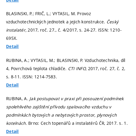
BLASINSKI, P.; FRIČ, L.; VYTASIL, M. Provoz
vzduchotechnických jednotek a jejich konstrukce.
Český
instalatér,
2017, roč. 27., č. 4/2017,
s. 24-27.
ISSN: 1210-
695X.
Detail
RUBINA, A.; VYTASIL, M.; BLASINSKI, P. Vzduchotechnika, díl
4, Povrchová teplota chladiče.
CTI INFO,
2017, roč. 27, č. 2,
s. 8-11.
ISSN: 1214-7583.
Detail
RUBINA, A.
Jak postupovat v praxi při posouzení podmínek
spolehlivého zajištění přívodu spalovacího vzduchu v
podmínkách bytových a nebytových prostor, plynových
kotelnách.
Brno: Cech topenářů a instalatérů ČR, 2017.
s. 1.
Detail