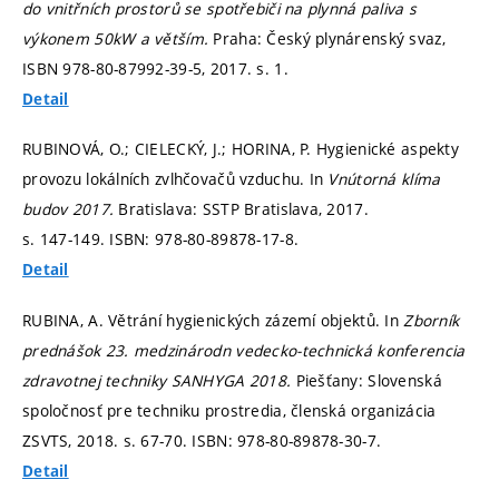
do vnitřních prostorů se spotřebiči na plynná paliva s
výkonem 50kW a větším.
Praha: Český plynárenský svaz,
ISBN 978-80-87992-39-5, 2017.
s. 1.
Detail
RUBINOVÁ, O.; CIELECKÝ, J.; HORINA, P. Hygienické aspekty
provozu lokálních zvlhčovačů vzduchu. In
Vnútorná klíma
budov 2017.
Bratislava: SSTP Bratislava, 2017.
s. 147-149.
ISBN: 978-80-89878-17-8.
Detail
RUBINA, A. Větrání hygienických zázemí objektů. In
Zborník
prednášok 23. medzinárodn vedecko-technická konferencia
zdravotnej techniky SANHYGA 2018.
Piešťany: Slovenská
spoločnosť pre techniku prostredia, členská organizácia
ZSVTS, 2018.
s. 67-70.
ISBN: 978-80-89878-30-7.
Detail