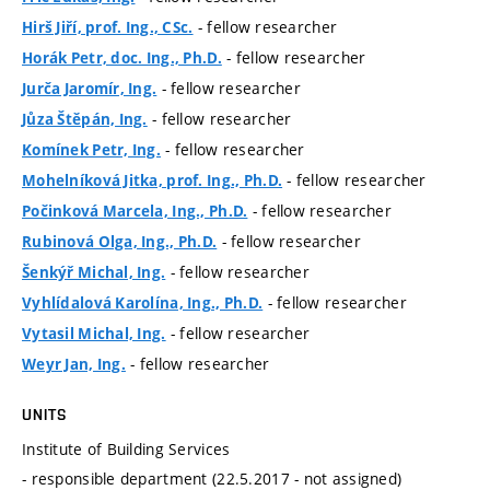
- fellow researcher
Hirš Jiří, prof. Ing., CSc.
- fellow researcher
Horák Petr, doc. Ing., Ph.D.
- fellow researcher
Jurča Jaromír, Ing.
- fellow researcher
Jůza Štěpán, Ing.
- fellow researcher
Komínek Petr, Ing.
- fellow researcher
Mohelníková Jitka, prof. Ing., Ph.D.
- fellow researcher
Počinková Marcela, Ing., Ph.D.
- fellow researcher
Rubinová Olga, Ing., Ph.D.
- fellow researcher
Šenkýř Michal, Ing.
- fellow researcher
Vyhlídalová Karolína, Ing., Ph.D.
- fellow researcher
Vytasil Michal, Ing.
- fellow researcher
Weyr Jan, Ing.
UNITS
Institute of Building Services
- responsible department (22.5.2017 - not assigned)