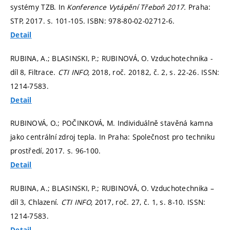
systémy TZB. In
Konference Vytápění Třeboň 2017.
Praha:
STP, 2017.
s. 101-105.
ISBN: 978-80-02-02712-6.
Detail
RUBINA, A.; BLASINSKI, P.; RUBINOVÁ, O. Vzduchotechnika -
díl 8, Filtrace.
CTI INFO,
2018, roč. 20182, č. 2,
s. 22-26.
ISSN:
1214-7583.
Detail
RUBINOVÁ, O.; POČINKOVÁ, M. Individuálně stavěná kamna
jako centrální zdroj tepla. In Praha: Společnost pro techniku
prostředí, 2017.
s. 96-100.
Detail
RUBINA, A.; BLASINSKI, P.; RUBINOVÁ, O. Vzduchotechnika –
díl 3, Chlazení.
CTI INFO,
2017, roč. 27, č. 1,
s. 8-10.
ISSN:
1214-7583.
Detail