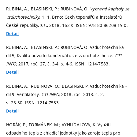
RUBINA, A.; BLASINSKI, P.; RUBINOVÁ, O.
Vybrané kapitoly ze
vzduchotechniky.
1. 1. Brno: Cech topenářů a instalatérů
České republiky, z.s., 2018. 162 s. ISBN: 978-80-86208-19-0.
Detail
RUBINA, A.; BLASINSKI, P.; RUBINOVÁ, O. Vzduchotechnika –
díl 5, Kvalita odvodu kondenzátu ve vzduchotechnice.
CTI
INFO,
2017, roč. 27, č. 3-4,
s. 4-6.
ISSN: 1214-7583.
Detail
RUBINA, A.; RUBINOVÁ, O.; BLASINSKI, P. Vzduchotechnika -
díl 9, Ventilátory.
CTI INFO,
2018, roč. 2018, č. 2,
s. 26-30.
ISSN: 1214-7583.
Detail
HORÁK, P.; FORMÁNEK, M.; VYHLÍDALOVÁ, K. Využití
odpadního tepla z chladicí jednotky jako zdroje tepla pro