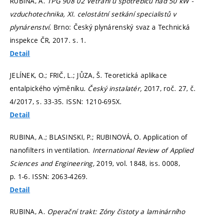
RUBINA, A.
TPG 908 02 Větrání u spotřebičů nad 50 kW -
vzduchotechnika, XI. celostátní setkání specialistů v
plynárenství.
Brno: Český plynárenský svaz a Technická
inspekce ČR, 2017.
s. 1.
Detail
JELÍNEK, O.; FRIČ, L.; JŮZA, Š. Teoretická aplikace
entalpického výměníku.
Český instalatér,
2017, roč. 27, č.
4/2017,
s. 33-35.
ISSN: 1210-695X.
Detail
RUBINA, A.; BLASINSKI, P.; RUBINOVÁ, O. Application of
nanofilters in ventilation.
International Review of Applied
Sciences and Engineering,
2019, vol. 1848, iss. 0008,
p. 1-6.
ISSN: 2063-4269.
Detail
RUBINA, A.
Operační trakt: Zóny čistoty a laminárního