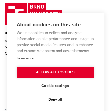
University profile
Research quality assurance system
International Staff Week
Brno
Sustainable university
University
Research infrastructures
International Agreements
of
Entrepreneurial University / ContriBUTe
Knowledge Transfer
University Networks
About cookies on this site
Technology
Safe University
Open Science
Cooperation with Schools
We use cookies to collect and analyse
BRNO UNIVERSITY OF TECHNOLOGY
Organization Structure
Projects
information on site performance and usage, to
Antonínská 548/1
www.vut.cz
provide social media features and to enhance
Projects from Structural Funds
602 00 Brno
vut@vutbr.cz
Official notice board
and customise content and advertisements.
Czech Republic
Specific University Research
Personal Data Protection
Learn more
Career at BUT
ALLOW ALL COOKIES
Support and development of employees and students
Equal opportunities
Cookie settings
Social Safety
Deny all
HR Award
Copyright © 2026 VUT