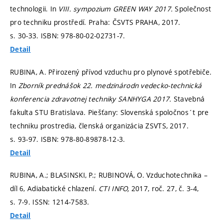
technologii. In
VIII. sympozium GREEN WAY 2017.
Společnost
pro techniku prostředí. Praha: ČSVTS PRAHA, 2017.
s. 30-33.
ISBN: 978-80-02-02731-7.
Detail
RUBINA, A. Přirozený přívod vzduchu pro plynové spotřebiče.
In
Zborník prednášok 22. medzinárodn vedecko-technická
konferencia zdravotnej techniky SANHYGA 2017.
Stavebná
fakulta STU Bratislava. Piešťany: Slovenská spoločnos´t pre
techniku prostredia, členská organizácia ZSVTS, 2017.
s. 93-97.
ISBN: 978-80-89878-12-3.
Detail
RUBINA, A.; BLASINSKI, P.; RUBINOVÁ, O. Vzduchotechnika –
díl 6, Adiabatické chlazení.
CTI INFO,
2017, roč. 27, č. 3-4,
s. 7-9.
ISSN: 1214-7583.
Detail