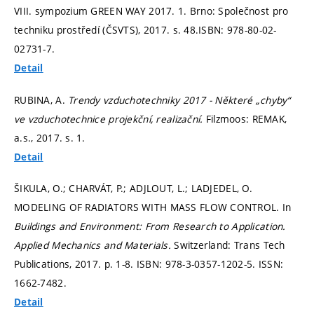
VIII. sympozium GREEN WAY 2017. 1. Brno: Společnost pro
techniku prostředí (ČSVTS), 2017.
s. 48.
ISBN: 978-80-02-
02731-7.
Detail
RUBINA, A.
Trendy vzduchotechniky 2017 - Některé „chyby“
ve vzduchotechnice projekční, realizační.
Filzmoos: REMAK,
a.s., 2017.
s. 1.
Detail
ŠIKULA, O.; CHARVÁT, P.; ADJLOUT, L.; LADJEDEL, O.
MODELING OF RADIATORS WITH MASS FLOW CONTROL. In
Buildings and Environment: From Research to Application.
Applied Mechanics and Materials.
Switzerland: Trans Tech
Publications, 2017.
p. 1-8.
ISBN: 978-3-0357-1202-5. ISSN:
1662-7482.
Detail