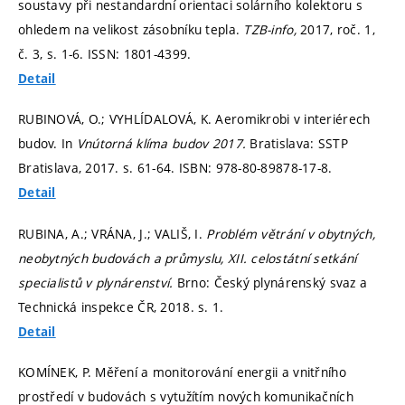
soustavy při nestandardní orientaci solárního kolektoru s
ohledem na velikost zásobníku tepla.
TZB-info,
2017, roč. 1,
č. 3,
s. 1-6.
ISSN: 1801-4399.
Detail
RUBINOVÁ, O.; VYHLÍDALOVÁ, K. Aeromikrobi v interiérech
budov. In
Vnútorná klíma budov 2017.
Bratislava: SSTP
Bratislava, 2017.
s. 61-64.
ISBN: 978-80-89878-17-8.
Detail
RUBINA, A.; VRÁNA, J.; VALIŠ, I.
Problém větrání v obytných,
neobytných budovách a průmyslu, XII. celostátní setkání
specialistů v plynárenství.
Brno: Český plynárenský svaz a
Technická inspekce ČR, 2018.
s. 1.
Detail
KOMÍNEK, P. Měření a monitorování energii a vnitřního
prostředí v budovách s vytužítím nových komunikačních