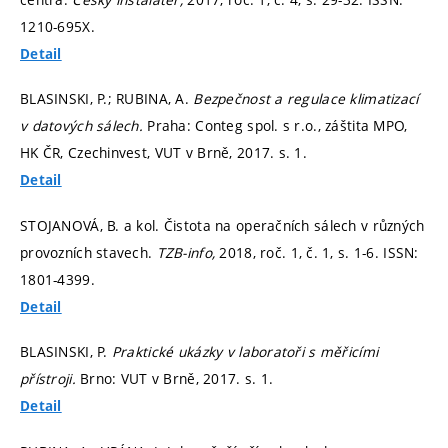
1210-695X.
Detail
BLASINSKI, P.; RUBINA, A.
Bezpečnost a regulace klimatizací
v datových sálech.
Praha: Conteg spol. s r.o., záštita MPO,
HK ČR, Czechinvest, VUT v Brně, 2017.
s. 1.
Detail
STOJANOVÁ, B. a kol. Čistota na operačních sálech v různých
provozních stavech.
TZB-info,
2018, roč. 1, č. 1,
s. 1-6.
ISSN:
1801-4399.
Detail
BLASINSKI, P.
Praktické ukázky v laboratoři s měřicími
přístroji.
Brno: VUT v Brně, 2017.
s. 1.
Detail