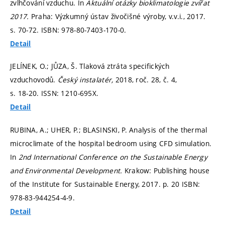
zvlhčování vzduchu. In
Aktuální otázky bioklimatologie zvířat
2017.
Praha: Výzkumný ústav živočišné výroby, v.v.i., 2017.
s. 70-72.
ISBN: 978-80-7403-170-0.
Detail
JELÍNEK, O.; JŮZA, Š. Tlaková ztráta specifických
vzduchovodů.
Český instalatér,
2018, roč. 28, č. 4,
s. 18-20.
ISSN: 1210-695X.
Detail
RUBINA, A.; UHER, P.; BLASINSKI, P. Analysis of the thermal
microclimate of the hospital bedroom using CFD simulation.
In
2nd International Conference on the Sustainable Energy
and Environmental Development.
Krakow: Publishing house
of the Institute for Sustainable Energy, 2017.
p. 20
ISBN:
978-83-944254-4-9.
Detail