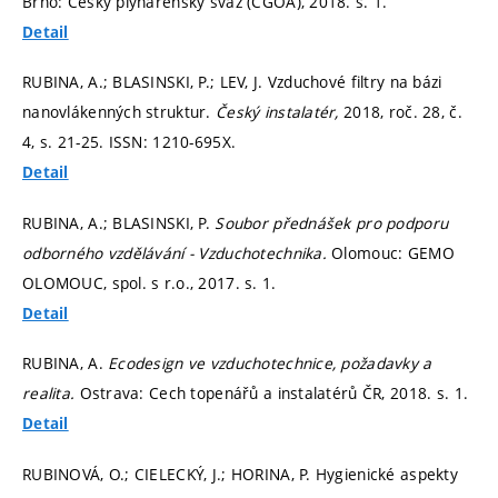
Brno: Český plynárenský svaz (CGOA), 2018.
s. 1.
Detail
RUBINA, A.; BLASINSKI, P.; LEV, J. Vzduchové filtry na bázi
nanovlákenných struktur.
Český instalatér,
2018, roč. 28, č.
4,
s. 21-25.
ISSN: 1210-695X.
Detail
RUBINA, A.; BLASINSKI, P.
Soubor přednášek pro podporu
odborného vzdělávání - Vzduchotechnika.
Olomouc: GEMO
OLOMOUC, spol. s r.o., 2017.
s. 1.
Detail
RUBINA, A.
Ecodesign ve vzduchotechnice, požadavky a
realita.
Ostrava: Cech topenářů a instalatérů ČR, 2018.
s. 1.
Detail
RUBINOVÁ, O.; CIELECKÝ, J.; HORINA, P. Hygienické aspekty