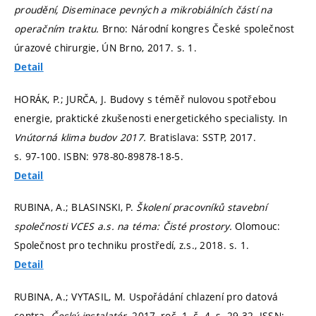
proudění, Diseminace pevných a mikrobiálních částí na
operačním traktu.
Brno: Národní kongres České společnost
úrazové chirurgie, ÚN Brno, 2017.
s. 1.
Detail
HORÁK, P.; JURČA, J. Budovy s téměř nulovou spotřebou
energie, praktické zkušenosti energetického specialisty. In
Vnútorná klima budov 2017.
Bratislava: SSTP, 2017.
s. 97-100.
ISBN: 978-80-89878-18-5.
Detail
RUBINA, A.; BLASINSKI, P.
Školení pracovníků stavební
společnosti VCES a.s. na téma: Čisté prostory.
Olomouc:
Společnost pro techniku prostředí, z.s., 2018.
s. 1.
Detail
RUBINA, A.; VYTASIL, M. Uspořádání chlazení pro datová
centra.
Český instalatér,
2017, roč. 1, č. 4,
s. 29-32.
ISSN: