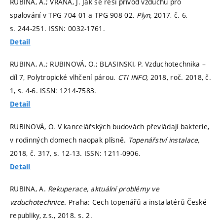
RUBINA, A.; VRÁNA, J. Jak se řeší přívod vzduchu pro
spalování v TPG 704 01 a TPG 908 02.
Plyn,
2017, č. 6,
s. 244-251.
ISSN: 0032-1761.
Detail
RUBINA, A.; RUBINOVÁ, O.; BLASINSKI, P. Vzduchotechnika –
díl 7, Polytropické vlhčení párou.
CTI INFO,
2018, roč. 2018, č.
1,
s. 4-6.
ISSN: 1214-7583.
Detail
RUBINOVÁ, O. V kancelářských budovách převládají bakterie,
v rodinných domech naopak plísně.
Topenářství instalace,
2018, č. 317,
s. 12-13.
ISSN: 1211-0906.
Detail
RUBINA, A.
Rekuperace, aktuální problémy ve
vzduchotechnice.
Praha: Cech topenářů a instalatérů České
republiky, z.s., 2018.
s. 2.