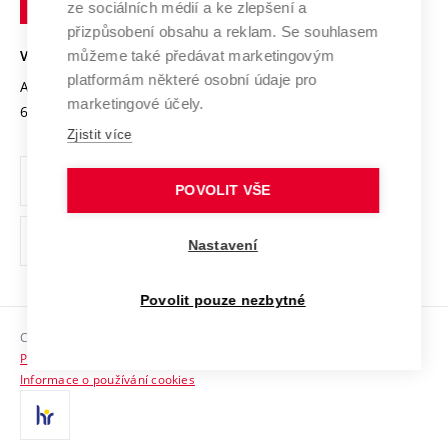
Mezinárodní dohody
ze sociálních médií a ke zlepšení a
Open Science
v
Bezpečná univerzita
přizpůsobení obsahu a reklam. Se souhlasem
Univerzitní sítě
Brně
Projekty
můžeme také předávat marketingovým
VYSOKÉ UČENÍ TECHNICKÉ V BRNĚ
Vyznamenání
platformám některé osobní údaje pro
Projekty ze strukturálních fondů
Antonínská 548/1
www.vut.cz
marketingové účely.
Organizační struktura
602 00 Brno
vut@vutbr.cz
Specifický výzkum
Zjistit více
Úřední deska
Ochrana osobních údajů
POVOLIT VŠE
(externí
Pracovní příležitosti
Nastavení
odkaz)
Podpora a rozvoj zaměstnanců a studujících
Povolit pouze nezbytné
Rovné příležitosti
Copyright © 2026 VUT
Sociální bezpečí
Prohlášení o přístupnosti
HR Award
Informace o používání cookies
Kontakty