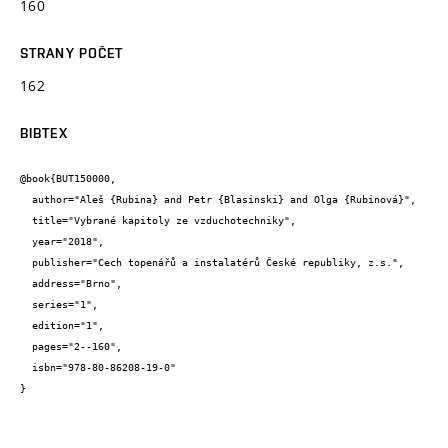
160
STRANY POČET
162
BIBTEX
@book{BUT150000,

  author="Aleš {Rubina} and Petr {Blasinski} and Olga {Rubinová}",

  title="Vybrané kapitoly ze vzduchotechniky",

  year="2018",

  publisher="Cech topenářů a instalatérů České republiky, z.s.",

  address="Brno",

  series="1",

  edition="1",

  pages="2--160",

  isbn="978-80-86208-19-0"

}