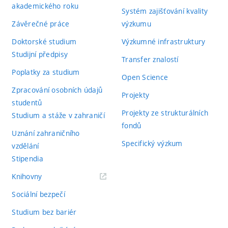
akademického roku
Systém zajišťování kvality
Závěrečné práce
výzkumu
Doktorské studium
Výzkumné infrastruktury
Studijní předpisy
Transfer znalostí
Poplatky za studium
Open Science
Zpracování osobních údajů
Projekty
studentů
Projekty ze strukturálních
Studium a stáže v zahraničí
fondů
Uznání zahraničního
Specifický výzkum
vzdělání
Stipendia
(externí
Knihovny
odkaz)
Sociální bezpečí
Studium bez bariér