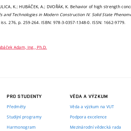
LICA, K.; HUBÁČEK, A.; DVOŘÁK, K. Behavior of high strength conc
ls and Technologies in Modern Construction IV.
Solid State Phenom
 iss. 276,
p. 259-264.
ISBN: 978-3-0357-1348-0. ISSN: 1662-9779.
báček Adam, Ing., Ph.D.
PRO STUDENTY
VĚDA A VÝZKUM
Předměty
Věda a výzkum na VUT
Studijní programy
Podpora excelence
Harmonogram
Mezinárodní vědecká rada