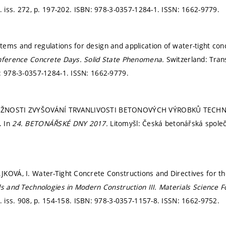
. iss. 272,
p. 197-202.
ISBN: 978-3-0357-1284-1. ISSN: 1662-9779.
ems and regulations for design and application of water-tight con
onference Concrete Days.
Solid State Phenomena.
Switzerland: Tran
: 978-3-0357-1284-1. ISSN: 1662-9779.
OŽNOSTI ZVYŠOVÁNÍ TRVANLIVOSTI BETONOVÝCH VÝROBKŮ TECHN
. In
24. BETONÁŘSKÉ DNY 2017.
Litomyšl: Česká betonářská spole
KOVÁ, I. Water-Tight Concrete Constructions and Directives for the
ls and Technologies in Modern Construction III.
Materials Science 
. iss. 908,
p. 154-158.
ISBN: 978-3-0357-1157-8. ISSN: 1662-9752.