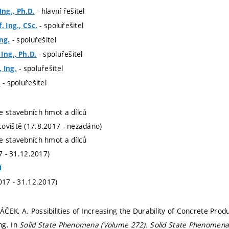
- hlavní řešitel
ng., Ph.D.
- spoluřešitel
. Ing., CSc.
- spoluřešitel
ng.
- spoluřešitel
Ing., Ph.D.
- spoluřešitel
 Ing.
- spoluřešitel
.
e stavebních hmot a dílců
oviště (17.8.2017 - nezadáno)
e stavebních hmot a dílců
17 - 31.12.2017)
í
017 - 31.12.2017)
ČEK, A. Possibilities of Increasing the Durability of Concrete Pro
ng. In
Solid State Phenomena (Volume 272).
Solid State Phenomen