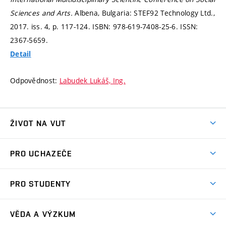
Sciences and Arts.
Albena, Bulgaria: STEF92 Technology Ltd.,
2017. iss. 4,
p. 117-124.
ISBN: 978-619-7408-25-6. ISSN:
2367-5659.
Detail
Odpovědnost:
Labudek Lukáš, Ing.
ŽIVOT NA VUT
Atmosféra VUT
PRO UCHAZEČE
Prostory školy
Proč na VUT
Koleje
PRO STUDENTY
Studijní programy
Stravování
Předměty
Studijní předpisy
Studium a stáže v zahraničí
Stipendia
Dny otevřených dveří
VĚDA A VÝZKUM
Sport na VUT
(externí
Studijní programy
Poplatky za studium
Uznání zahraničního vzdělání
Knihovny