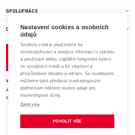
Aktivity pro juniory
Studentský život
odkaz)
Věda a výzkum na VUT
Harmonogram akademického roku
Zpracování osobních údajů studentů
Sociální bezpečí
SPOLUPRÁCE
Celoživotní vzdělávání
Brno
Podpora excelence
Závěrečné práce
Studium bez bariér
Zpracování osobních údajů uchazečů o studium
Firemní spolupráce
Mezinárodní vědecká rada
Nastavení cookies a osobních
O UNIVERZITĚ
Doktorské studium
Podpora podnikání
E-přihláška
údajů
Zahraniční spolupráce
Systém zajišťování kvality výzkumu
Profil univerzity
Spolupráce se školami
Soubory cookie používáme ke
Vysoké
Výzkumné infrastruktury
shromažďování a analýze informací o výkonu
Udržitelná univerzita
učení
Služby univerzity
Transfer znalostí
a používání webu, zajištění fungování funkcí
technické
Podnikavá univerzita / ContriBUTe
Mezinárodní dohody
ze sociálních médií a ke zlepšení a
Open Science
v
Bezpečná univerzita
přizpůsobení obsahu a reklam. Se souhlasem
Univerzitní sítě
Brně
Projekty
můžeme také předávat marketingovým
VYSOKÉ UČENÍ TECHNICKÉ V BRNĚ
Vyznamenání
platformám některé osobní údaje pro
Projekty ze strukturálních fondů
Antonínská 548/1
www.vut.cz
marketingové účely.
Organizační struktura
602 00 Brno
vut@vutbr.cz
Specifický výzkum
Zjistit více
Úřední deska
Ochrana osobních údajů
POVOLIT VŠE
(externí
Pracovní příležitosti