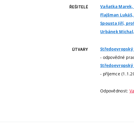
Vaňatka Marek, I
ŘEŠITELÉ
Flajšman Lukáš, 
Spousta Jiří, pro
Urbánek Michal, 
Středoevropský 
ÚTVARY
- odpovědné prac
Středoevropský 
- příjemce (1.1.2
Odpovědnost:
Va