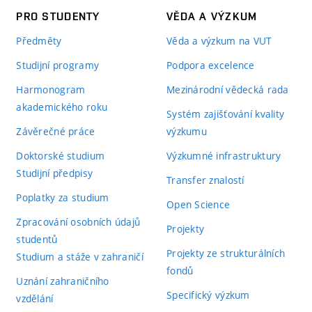
PRO STUDENTY
VĚDA A VÝZKUM
Předměty
Věda a výzkum na VUT
Studijní programy
Podpora excelence
Harmonogram
Mezinárodní vědecká rada
akademického roku
Systém zajišťování kvality
Závěrečné práce
výzkumu
Doktorské studium
Výzkumné infrastruktury
Studijní předpisy
Transfer znalostí
Poplatky za studium
Open Science
Zpracování osobních údajů
Projekty
studentů
Projekty ze strukturálních
Studium a stáže v zahraničí
fondů
Uznání zahraničního
Specifický výzkum
vzdělání