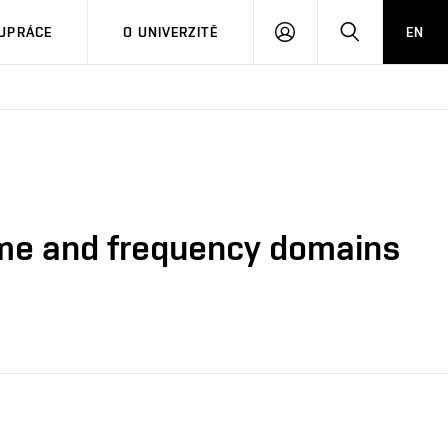
PŘIHLÁSIT
HLEDAT
UPRÁCE
O UNIVERZITĚ
EN
SE
ime and frequency domains