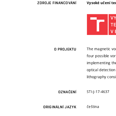
Vysoké učení te
ZDROJE FINANCOVÁNÍ
The magnetic vort
O PROJEKTU
four possible vo
implementing the
optical detectio
lithography consi
STI-J-17-4637
OZNAČENÍ
čeština
ORIGINÁLNÍ JAZYK