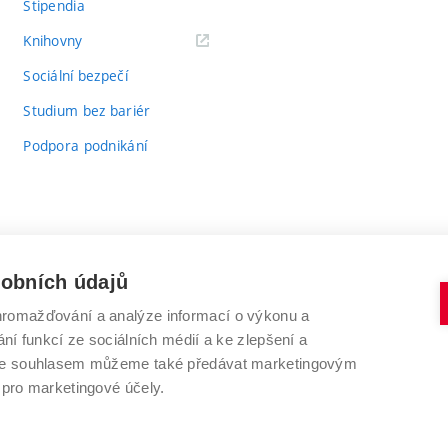
Stipendia
(externí
Knihovny
odkaz)
Sociální bezpečí
Studium bez bariér
Podpora podnikání
sobních údajů
romažďování a analýze informací o výkonu a
VYSOKÉ UČENÍ TECHNICKÉ V BRNĚ
ní funkcí ze sociálních médií a ke zlepšení a
Antonínská 548/1
www.vut.cz
 Se souhlasem můžeme také předávat marketingovým
602 00 Brno
vut@vutbr.cz
 pro marketingové účely.