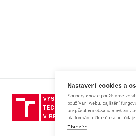
Nastavení cookies a o
Soubory cookie používáme ke sh
Vysoké
používání webu, zajištění fungová
učení
přizpůsobení obsahu a reklam.
technické
platformám některé osobní údaje
v
Brně
Zjistit více