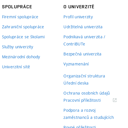
SPOLUPRÁCE
O UNIVERZITĚ
Firemní spolupráce
Profil univerzity
Zahraniční spolupráce
Udržitelná univerzita
Spolupráce se školami
Podnikavá univerzita /
ContriBUTe
Služby univerzity
Bezpečná univerzita
Mezinárodní dohody
Vyznamenání
Univerzitní sítě
Organizační struktura
Úřední deska
Ochrana osobních údajů
(externí
Pracovní příležitosti
odkaz)
Podpora a rozvoj
zaměstnanců a studujících
Rovné příležitosti