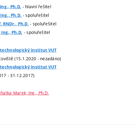
- hlavní řešitel
ng., Ph.D.
- spoluřešitel
Ing., Ph.D.
- spoluřešitel
f. RNDr., Ph.D.
- spoluřešitel
Ing., Ph.D.
technologický institut VUT
oviště (15.1.2020 - nezadáno)
technologický institut VUT
017 - 31.12.2017)
ňatka Marek, Ing., Ph.D.