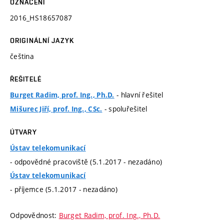
OZNAČENÍ
2016_HS18657087
ORIGINÁLNÍ JAZYK
čeština
ŘEŠITELÉ
- hlavní řešitel
Burget Radim, prof. Ing., Ph.D.
- spoluřešitel
Mišurec Jiří, prof. Ing., CSc.
ÚTVARY
Ústav telekomunikací
- odpovědné pracoviště (5.1.2017 - nezadáno)
Ústav telekomunikací
- příjemce (5.1.2017 - nezadáno)
Odpovědnost:
Burget Radim, prof. Ing., Ph.D.