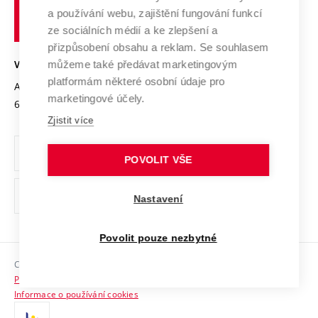
učení
Služby univerzity
Transfer znalostí
a používání webu, zajištění fungování funkcí
technické
Podnikavá univerzita / ContriBUTe
Mezinárodní dohody
ze sociálních médií a ke zlepšení a
Open Science
v
Bezpečná univerzita
přizpůsobení obsahu a reklam. Se souhlasem
Univerzitní sítě
Brně
Projekty
můžeme také předávat marketingovým
VYSOKÉ UČENÍ TECHNICKÉ V BRNĚ
Vyznamenání
platformám některé osobní údaje pro
Projekty ze strukturálních fondů
Antonínská 548/1
www.vut.cz
marketingové účely.
Organizační struktura
602 00 Brno
vut@vutbr.cz
Specifický výzkum
Zjistit více
Úřední deska
Ochrana osobních údajů
POVOLIT VŠE
(externí
Pracovní příležitosti
Nastavení
odkaz)
Podpora a rozvoj zaměstnanců a studujících
Povolit pouze nezbytné
Rovné příležitosti
Copyright © 2026 VUT
Sociální bezpečí
Prohlášení o přístupnosti
HR Award
Informace o používání cookies