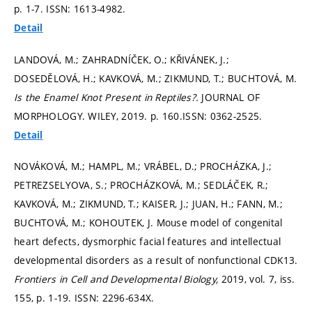
p. 1-7.
ISSN: 1613-4982.
Detail
LANDOVÁ, M.; ZAHRADNÍČEK, O.; KŘIVÁNEK, J.;
DOSEDĚLOVÁ, H.; KAVKOVÁ, M.; ZIKMUND, T.; BUCHTOVÁ, M.
Is the Enamel Knot Present in Reptiles?.
JOURNAL OF
MORPHOLOGY. WILEY, 2019.
p. 160.
ISSN: 0362-2525.
Detail
NOVÁKOVÁ, M.; HAMPL, M.; VRÁBEL, D.; PROCHÁZKA, J.;
PETREZSELYOVA, S.; PROCHÁZKOVÁ, M.; SEDLÁČEK, R.;
KAVKOVÁ, M.; ZIKMUND, T.; KAISER, J.; JUAN, H.; FANN, M.;
BUCHTOVÁ, M.; KOHOUTEK, J. Mouse model of congenital
heart defects, dysmorphic facial features and intellectual
developmental disorders as a result of nonfunctional CDK13.
Frontiers in Cell and Developmental Biology,
2019, vol. 7, iss.
155,
p. 1-19.
ISSN: 2296-634X.