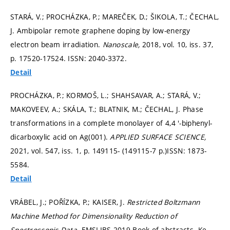
STARÁ, V.; PROCHÁZKA, P.; MAREČEK, D.; ŠIKOLA, T.; ČECHAL,
J. Ambipolar remote graphene doping by low-energy
electron beam irradiation.
Nanoscale,
2018, vol. 10, iss. 37,
p. 17520-17524.
ISSN: 2040-3372.
Detail
PROCHÁZKA, P.; KORMOŠ, L.; SHAHSAVAR, A.; STARÁ, V.;
MAKOVEEV, A.; SKÁLA, T.; BLATNIK, M.; ČECHAL, J. Phase
transformations in a complete monolayer of 4,4 '-biphenyl-
dicarboxylic acid on Ag(001).
APPLIED SURFACE SCIENCE,
2021, vol. 547, iss. 1,
p. 149115- (149115-7 p.)
ISSN: 1873-
5584.
Detail
VRÁBEL, J.; POŘÍZKA, P.; KAISER, J.
Restricted Boltzmann
Machine Method for Dimensionality Reduction of
Spectroscopic Data.
EMSLIBS 2019 Book of abstracts. Ke