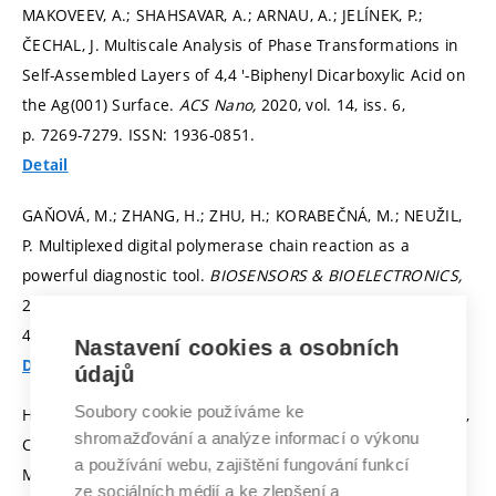
MAKOVEEV, A.; SHAHSAVAR, A.; ARNAU, A.; JELÍNEK, P.;
ČECHAL, J. Multiscale Analysis of Phase Transformations in
Self-Assembled Layers of 4,4 '-Biphenyl Dicarboxylic Acid on
the Ag(001) Surface.
ACS Nano,
2020, vol. 14, iss. 6,
p. 7269-7279.
ISSN: 1936-0851.
Detail
GAŇOVÁ, M.; ZHANG, H.; ZHU, H.; KORABEČNÁ, M.; NEUŽIL,
P. Multiplexed digital polymerase chain reaction as a
powerful diagnostic tool.
BIOSENSORS & BIOELECTRONICS,
2021, vol. 181, iss. 1,
p. 113155-1 (113155-12 p.)
ISSN: 1873-
4235.
Nastavení cookies a osobních
Detail
údajů
Soubory cookie používáme ke
Haoqing Zhang, Ying Xu, Zdenka Fohlerova, Honglong Chang,
shromažďování a analýze informací o výkonu
Ciprian Iliescu, Pavel Neuzil. LAMP-on-a-Chip: Revising
a používání webu, zajištění fungování funkcí
Microfluidic Platforms for Loop-Mediated DNA Amplification.
ze sociálních médií a ke zlepšení a