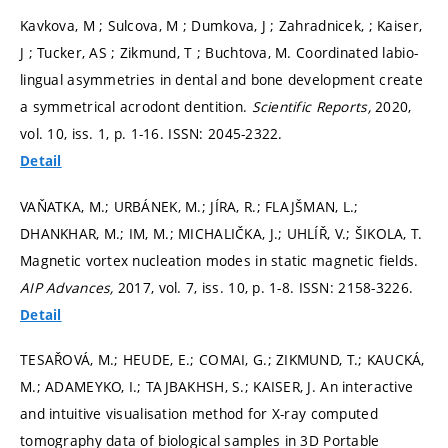
Kavkova, M ; Sulcova, M ; Dumkova, J ; Zahradnicek, ; Kaiser,
J ; Tucker, AS ; Zikmund, T ; Buchtova, M. Coordinated labio-
lingual asymmetries in dental and bone development create
a symmetrical acrodont dentition.
Scientific Reports,
2020,
vol. 10, iss. 1,
p. 1-16.
ISSN: 2045-2322.
Detail
VAŇATKA, M.; URBÁNEK, M.; JÍRA, R.; FLAJŠMAN, L.;
DHANKHAR, M.; IM, M.; MICHALIČKA, J.; UHLÍŘ, V.; ŠIKOLA, T.
Magnetic vortex nucleation modes in static magnetic fields.
AIP Advances,
2017, vol. 7, iss. 10,
p. 1-8.
ISSN: 2158-3226.
Detail
TESAŘOVÁ, M.; HEUDE, E.; COMAI, G.; ZIKMUND, T.; KAUCKÁ,
M.; ADAMEYKO, I.; TAJBAKHSH, S.; KAISER, J. An interactive
and intuitive visualisation method for X-ray computed
tomography data of biological samples in 3D Portable