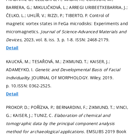
BARRERA, G.; MIKULIČKOVÁ, L.; ARREGI URIBEETXEBARRIA, J.;
ČELKO, L.; UHLÍŘ, V.; RIZZI, P.; TIBERTO, P. Control of
magnetic vortex states in FeGa microdisks: Experiments and
micromagnetics.
Journal of Science-Advanced Materials and
Devices,
2023, vol. 8, iss. 3,
p. 1-8.
ISSN: 2468-2179.
Detail
KAUCKÁ, M.; TESAŘOVÁ, M.; ZIKMUND, T.; KAISER, J.;
ADAMEYKO, I.
Genetic and Developmental Basis of Facial
Individuality.
JOURNAL OF MORPHOLOGY. Wiley, 2019.
p. 10.
ISSN: 0362-2525.
Detail
PROKOP, D.; POŘÍZKA, P.; BERNARDINI, F.; ZIKMUND, T.; VINCI,
G.; KAISER, J.; TUNIZ, C.
Elaboration of chemical and
tomographic data by the principal component analysis
method for archaeological applications.
EMSLIBS 2019 Book