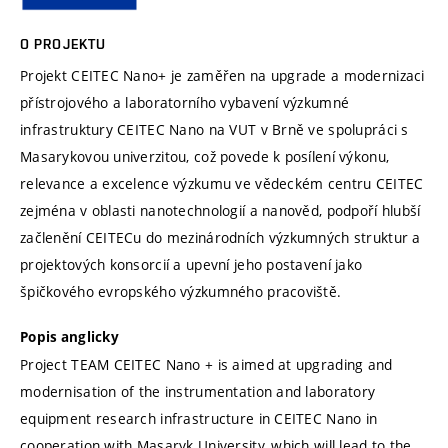
O PROJEKTU
Projekt CEITEC Nano+ je zaměřen na upgrade a modernizaci
přístrojového a laboratorního vybavení výzkumné
infrastruktury CEITEC Nano na VUT v Brně ve spolupráci s
Masarykovou univerzitou, což povede k posílení výkonu,
relevance a excelence výzkumu ve vědeckém centru CEITEC
zejména v oblasti nanotechnologií a nanověd, podpoří hlubší
začlenění CEITECu do mezinárodních výzkumných struktur a
projektových konsorcií a upevní jeho postavení jako
špičkového evropského výzkumného pracoviště.
Popis anglicky
Project TEAM CEITEC Nano + is aimed at upgrading and
modernisation of the instrumentation and laboratory
equipment research infrastructure in CEITEC Nano in
cooperation with Masaryk University, which will lead to the