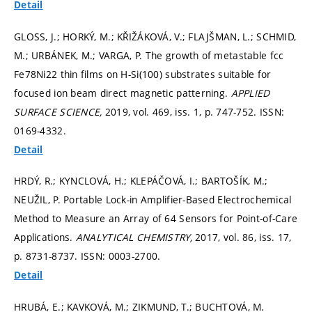
Detail
GLOSS, J.; HORKÝ, M.; KŘIŽÁKOVÁ, V.; FLAJŠMAN, L.; SCHMID,
M.; URBÁNEK, M.; VARGA, P. The growth of metastable fcc
Fe78Ni22 thin films on H-Si(100) substrates suitable for
focused ion beam direct magnetic patterning.
APPLIED
SURFACE SCIENCE,
2019, vol. 469, iss. 1,
p. 747-752.
ISSN:
0169-4332.
Detail
HRDÝ, R.; KYNCLOVÁ, H.; KLEPÁČOVÁ, I.; BARTOŠÍK, M.;
NEUŽIL, P. Portable Lock-in Amplifier-Based Electrochemical
Method to Measure an Array of 64 Sensors for Point-of-Care
Applications.
ANALYTICAL CHEMISTRY,
2017, vol. 86, iss. 17,
p. 8731-8737.
ISSN: 0003-2700.
Detail
HRUBÁ, E.; KAVKOVÁ, M.; ZIKMUND, T.; BUCHTOVÁ, M.