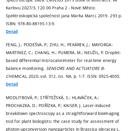
Karlovu 2027/3, 120 00 Praha 2 - Nové Město:
Spektroskopická společnost Jana Marka Marci, 2019. 293 p.
ISBN: 978-80-88195-13-9.
Detail
FENG, J.; PODEŠVA, P.; ZHU, H.; PEKÁREK, J.; MAYORGA-
MARTINEZ, C.; CHANG, H.; PUMERA, M.; NEUŽIL, P. Droplet-
based differential microcalorimeter for real-time energy
balance monitoring.
SENSORS AND ACTUATORS B-
CHEMICAL,
2020, vol. 312, iss. NA,
p. 1-7.
ISSN: 0925-4005.
Detail
MODLITBOVÁ, P.; STŘÍTEŽSKÁ, S.; HLAVÁČEK, A.;
PROCHAZKA, D.; POŘÍZKA, P.; KAISER, J. Laser-induced
breakdown spectroscopy as a straightforward bioimaging
tool for plant biologists; the case study for assessment of
photon-upconversion nanoparticles in Brassica oleracea L.