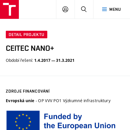
VUT
PŘIHLÁSIT
HLEDAT
MENU
SE
DETAIL PROJEKTU
CEITEC NANO+
Období řešení:
1.4.2017 — 31.3.2021
ZDROJE FINANCOVÁNÍ
- OP VVV PO1 Výzkumné infrastruktury
Evropská unie