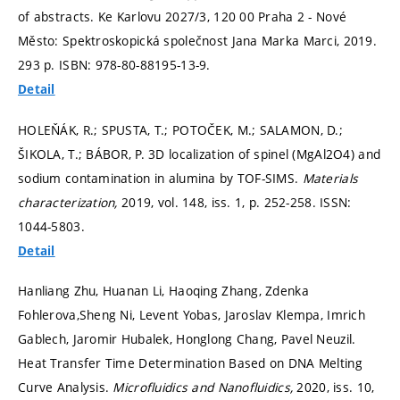
of abstracts. Ke Karlovu 2027/3, 120 00 Praha 2 - Nové
Město: Spektroskopická společnost Jana Marka Marci, 2019.
293 p. ISBN: 978-80-88195-13-9.
Detail
HOLEŇÁK, R.; SPUSTA, T.; POTOČEK, M.; SALAMON, D.;
ŠIKOLA, T.; BÁBOR, P. 3D localization of spinel (MgAl2O4) and
sodium contamination in alumina by TOF-SIMS.
Materials
characterization,
2019, vol. 148, iss. 1,
p. 252-258.
ISSN:
1044-5803.
Detail
Hanliang Zhu, Huanan Li, Haoqing Zhang, Zdenka
Fohlerova,Sheng Ni, Levent Yobas, Jaroslav Klempa, Imrich
Gablech, Jaromir Hubalek, Honglong Chang, Pavel Neuzil.
Heat Transfer Time Determination Based on DNA Melting
Curve Analysis.
Microfluidics and Nanofluidics,
2020, iss. 10,