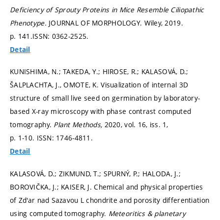
Deficiency of Sprouty Proteins in Mice Resemble Ciliopathic
Phenotype.
JOURNAL OF MORPHOLOGY. Wiley, 2019.
p. 141.
ISSN: 0362-2525.
Detail
KUNISHIMA, N.; TAKEDA, Y.; HIROSE, R.; KALASOVÁ, D.;
ŠALPLACHTA, J., OMOTE, K. Visualization of internal 3D
structure of small live seed on germination by laboratory-
based X-ray microscopy with phase contrast computed
tomography.
Plant Methods,
2020, vol. 16, iss. 1,
p. 1-10.
ISSN: 1746-4811.
Detail
KALASOVÁ, D.; ZIKMUND, T.; SPURNÝ, P.; HALODA, J.;
BOROVIČKA, J.; KAISER, J. Chemical and physical properties
of Zd'ar nad Sazavou L chondrite and porosity differentiation
using computed tomography.
Meteoritics & planetary