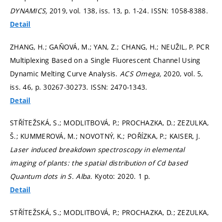
DYNAMICS,
2019, vol. 138, iss. 13,
p. 1-24.
ISSN: 1058-8388.
Detail
ZHANG, H.; GAŇOVÁ, M.; YAN, Z.; CHANG, H.; NEUŽIL, P. PCR
Multiplexing Based on a Single Fluorescent Channel Using
Dynamic Melting Curve Analysis.
ACS Omega,
2020, vol. 5,
iss. 46,
p. 30267-30273.
ISSN: 2470-1343.
Detail
STŘÍTEŽSKÁ, S.; MODLITBOVÁ, P.; PROCHAZKA, D.; ZEZULKA,
Š.; KUMMEROVÁ, M.; NOVOTNÝ, K.; POŘÍZKA, P.; KAISER, J.
Laser induced breakdown spectroscopy in elemental
imaging of plants: the spatial distribution of Cd based
Quantum dots in S. Alba.
Kyoto: 2020. 1 p.
Detail
STŘÍTEŽSKÁ, S.; MODLITBOVÁ, P.; PROCHAZKA, D.; ZEZULKA,