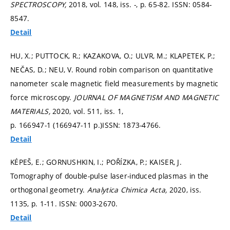
SPECTROSCOPY,
2018, vol. 148, iss. -,
p. 65-82.
ISSN: 0584-
8547.
Detail
HU, X.; PUTTOCK, R.; KAZAKOVA, O.; ULVR, M.; KLAPETEK, P.;
NEČAS, D.; NEU, V. Round robin comparison on quantitative
nanometer scale magnetic field measurements by magnetic
force microscopy.
JOURNAL OF MAGNETISM AND MAGNETIC
MATERIALS,
2020, vol. 511, iss. 1,
p. 166947-1 (166947-11 p.)
ISSN: 1873-4766.
Detail
KÉPEŠ, E.; GORNUSHKIN, I.; POŘÍZKA, P.; KAISER, J.
Tomography of double-pulse laser-induced plasmas in the
orthogonal geometry.
Analytica Chimica Acta,
2020, iss.
1135,
p. 1-11.
ISSN: 0003-2670.
Detail