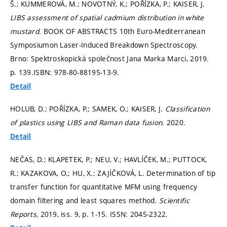
Š.; KUMMEROVÁ, M.; NOVOTNÝ, K.; POŘÍZKA, P.; KAISER, J.
LIBS assessment of spatial cadmium distribution in white
mustard.
BOOK OF ABSTRACTS 10th Euro-Mediterranean
Symposiumon Laser-Induced Breakdown Spectroscopy.
Brno: Spektroskopická společnost Jana Marka Marci, 2019.
p. 139.
ISBN: 978-80-88195-13-9.
Detail
HOLUB, D.; POŘÍZKA, P.; SAMEK, O.; KAISER, J.
Classification
of plastics using LIBS and Raman data fusion.
2020.
Detail
NEČAS, D.; KLAPETEK, P.; NEU, V.; HAVLÍČEK, M.; PUTTOCK,
R.; KAZAKOVA, O.; HU, X.; ZAJÍČKOVÁ, L. Determination of tip
transfer function for quantitative MFM using frequency
domain filtering and least squares method.
Scientific
Reports,
2019, iss. 9,
p. 1-15.
ISSN: 2045-2322.