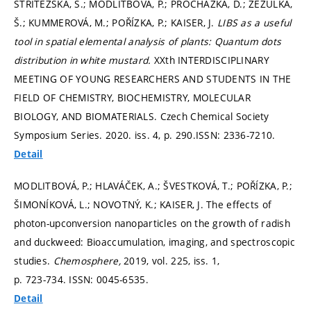
STŘÍTEŽSKÁ, S.; MODLITBOVÁ, P.; PROCHAZKA, D.; ZEZULKA,
Š.; KUMMEROVÁ, M.; POŘÍZKA, P.; KAISER, J.
LIBS as a useful
tool in spatial elemental analysis of plants: Quantum dots
distribution in white mustard.
XXth INTERDISCIPLINARY
MEETING OF YOUNG RESEARCHERS AND STUDENTS IN THE
FIELD OF CHEMISTRY, BIOCHEMISTRY, MOLECULAR
BIOLOGY, AND BIOMATERIALS. Czech Chemical Society
Symposium Series. 2020. iss. 4,
p. 290.
ISSN: 2336-7210.
Detail
MODLITBOVÁ, P.; HLAVÁČEK, A.; ŠVESTKOVÁ, T.; POŘÍZKA, P.;
ŠIMONÍKOVÁ, L.; NOVOTNÝ, K.; KAISER, J. The effects of
photon-upconversion nanoparticles on the growth of radish
and duckweed: Bioaccumulation, imaging, and spectroscopic
studies.
Chemosphere,
2019, vol. 225, iss. 1,
p. 723-734.
ISSN: 0045-6535.
Detail