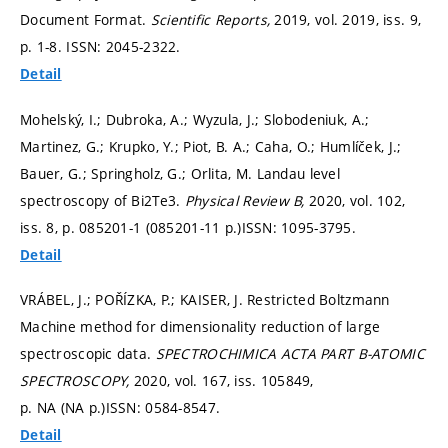
Document Format.
Scientific Reports,
2019, vol. 2019, iss. 9,
p. 1-8.
ISSN: 2045-2322.
Detail
Mohelský, I.; Dubroka, A.; Wyzula, J.; Slobodeniuk, A.;
Martinez, G.; Krupko, Y.; Piot, B. A.; Caha, O.; Humlíček, J.;
Bauer, G.; Springholz, G.; Orlita, M. Landau level
spectroscopy of Bi2Te3.
Physical Review B,
2020, vol. 102,
iss. 8,
p. 085201-1 (085201-11 p.)
ISSN: 1095-3795.
Detail
VRÁBEL, J.; POŘÍZKA, P.; KAISER, J. Restricted Boltzmann
Machine method for dimensionality reduction of large
spectroscopic data.
SPECTROCHIMICA ACTA PART B-ATOMIC
SPECTROSCOPY,
2020, vol. 167, iss. 105849,
p. NA (NA p.)
ISSN: 0584-8547.
Detail