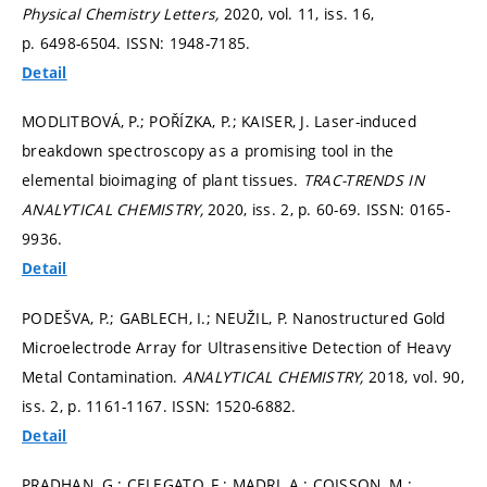
Physical Chemistry Letters,
2020, vol. 11, iss. 16,
p. 6498-6504.
ISSN: 1948-7185.
Detail
MODLITBOVÁ, P.; POŘÍZKA, P.; KAISER, J. Laser-induced
breakdown spectroscopy as a promising tool in the
elemental bioimaging of plant tissues.
TRAC-TRENDS IN
ANALYTICAL CHEMISTRY,
2020, iss. 2,
p. 60-69.
ISSN: 0165-
9936.
Detail
PODEŠVA, P.; GABLECH, I.; NEUŽIL, P. Nanostructured Gold
Microelectrode Array for Ultrasensitive Detection of Heavy
Metal Contamination.
ANALYTICAL CHEMISTRY,
2018, vol. 90,
iss. 2,
p. 1161-1167.
ISSN: 1520-6882.
Detail
PRADHAN, G.; CELEGATO, F.; MADRI, A.; COISSON, M.;