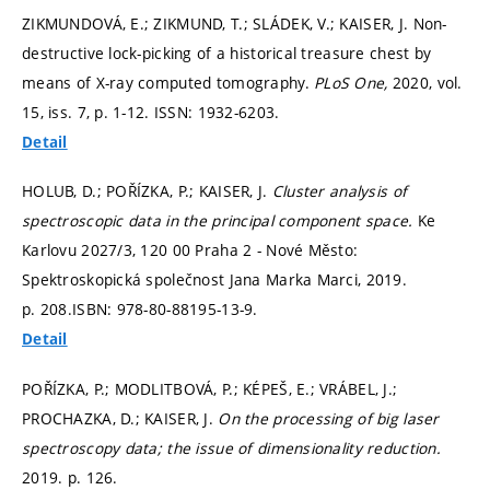
ZIKMUNDOVÁ, E.; ZIKMUND, T.; SLÁDEK, V.; KAISER, J. Non-
destructive lock-picking of a historical treasure chest by
means of X-ray computed tomography.
PLoS One,
2020, vol.
15, iss. 7,
p. 1-12.
ISSN: 1932-6203.
Detail
HOLUB, D.; POŘÍZKA, P.; KAISER, J.
Cluster analysis of
spectroscopic data in the principal component space.
Ke
Karlovu 2027/3, 120 00 Praha 2 - Nové Město:
Spektroskopická společnost Jana Marka Marci, 2019.
p. 208.
ISBN: 978-80-88195-13-9.
Detail
POŘÍZKA, P.; MODLITBOVÁ, P.; KÉPEŠ, E.; VRÁBEL, J.;
PROCHAZKA, D.; KAISER, J.
On the processing of big laser
spectroscopy data; the issue of dimensionality reduction.
2019.
p. 126.