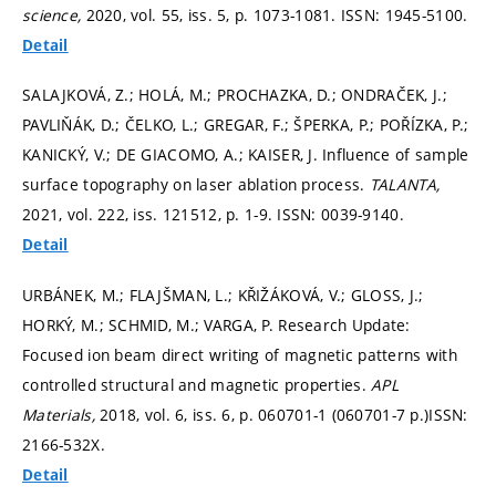
science,
2020, vol. 55, iss. 5,
p. 1073-1081.
ISSN: 1945-5100.
Detail
SALAJKOVÁ, Z.; HOLÁ, M.; PROCHAZKA, D.; ONDRAČEK, J.;
PAVLIŇÁK, D.; ČELKO, L.; GREGAR, F.; ŠPERKA, P.; POŘÍZKA, P.;
KANICKÝ, V.; DE GIACOMO, A.; KAISER, J. Influence of sample
surface topography on laser ablation process.
TALANTA,
2021, vol. 222, iss. 121512,
p. 1-9.
ISSN: 0039-9140.
Detail
URBÁNEK, M.; FLAJŠMAN, L.; KŘIŽÁKOVÁ, V.; GLOSS, J.;
HORKÝ, M.; SCHMID, M.; VARGA, P. Research Update:
Focused ion beam direct writing of magnetic patterns with
controlled structural and magnetic properties.
APL
Materials,
2018, vol. 6, iss. 6,
p. 060701-1 (060701-7 p.)
ISSN:
2166-532X.
Detail