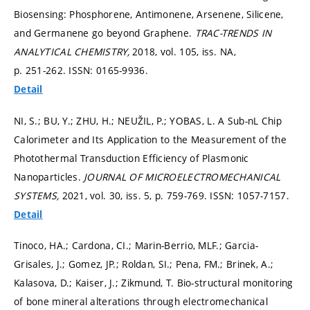
Biosensing: Phosphorene, Antimonene, Arsenene, Silicene,
and Germanene go beyond Graphene.
TRAC-TRENDS IN
ANALYTICAL CHEMISTRY,
2018, vol. 105, iss. NA,
p. 251-262.
ISSN: 0165-9936.
Detail
NI, S.; BU, Y.; ZHU, H.; NEUŽIL, P.; YOBAS, L. A Sub-nL Chip
Calorimeter and Its Application to the Measurement of the
Photothermal Transduction Efficiency of Plasmonic
Nanoparticles.
JOURNAL OF MICROELECTROMECHANICAL
SYSTEMS,
2021, vol. 30, iss. 5,
p. 759-769.
ISSN: 1057-7157.
Detail
Tinoco, HA.; Cardona, CI.; Marin-Berrio, MLF.; Garcia-
Grisales, J.; Gomez, JP.; Roldan, SI.; Pena, FM.; Brinek, A.;
Kalasova, D.; Kaiser, J.; Zikmund, T. Bio-structural monitoring
of bone mineral alterations through electromechanical