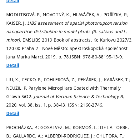
Detail
MODLITBOVÁ, P.; NOVOTNÝ, K.; HLAVÁČEK, A.; POŘÍZKA, P.;
KAISER, J.
LIBS assessment of spatial photonupconversion
nanoparticle distribution in model plants (R. sativus and L.
minor).
EMSLIBS 2019 Book of abstracts. Ke Karlovu 2027/3,
120 00 Praha 2 - Nové Město: Spektroskopická společnost
Jana Marka Marci, 2019.
p. 78.
ISBN: 978-80-88195-13-9.
Detail
LIU, X.; FECKO, P.; FOHLEROVÁ, Z.; PEKÁREK, J.; KARÁSEK, T.;
NEUŽIL, P. Parylene Micropillars Coated with Thermally
Grown SiO2.
Journal of Vacuum Science & Technology B,
2020, vol. 38, iss. 1,
p. 38-43.
ISSN: 2166-2746.
Detail
PROCHÁZKA, P.; GOSALVEZ, M.; KORMOŠ, L.; DE LA TORRE,
B.; GALLARDO, A.; ALBERDI-RODRIGUEZ, J.; CHUTORA, T.;