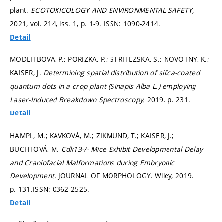
plant.
ECOTOXICOLOGY AND ENVIRONMENTAL SAFETY,
2021, vol. 214, iss. 1,
p. 1-9.
ISSN: 1090-2414.
Detail
MODLITBOVÁ, P.; POŘÍZKA, P.; STŘÍTEŽSKÁ, S.; NOVOTNÝ, K.;
KAISER, J.
Determining spatial distribution of silica-coated
quantum dots in a crop plant (Sinapis Alba L.) employing
Laser-Induced Breakdown Spectroscopy.
2019.
p. 231.
Detail
HAMPL, M.; KAVKOVÁ, M.; ZIKMUND, T.; KAISER, J.;
BUCHTOVÁ, M.
Cdk13-/- Mice Exhibit Developmental Delay
and Craniofacial Malformations during Embryonic
Development.
JOURNAL OF MORPHOLOGY. Wiley, 2019.
p. 131.
ISSN: 0362-2525.
Detail