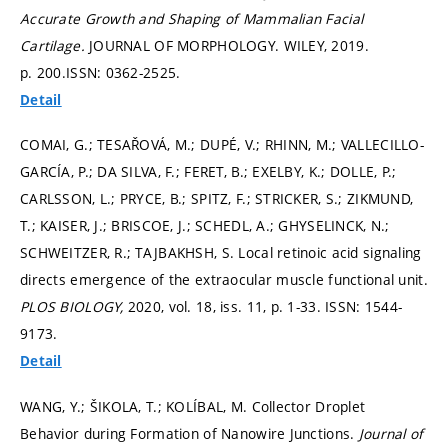
Accurate Growth and Shaping of Mammalian Facial
Cartilage.
JOURNAL OF MORPHOLOGY. WILEY, 2019.
p. 200.
ISSN: 0362-2525.
Detail
COMAI, G.; TESAŘOVÁ, M.; DUPÉ, V.; RHINN, M.; VALLECILLO-
GARCÍA, P.; DA SILVA, F.; FERET, B.; EXELBY, K.; DOLLE, P.;
CARLSSON, L.; PRYCE, B.; SPITZ, F.; STRICKER, S.; ZIKMUND,
T.; KAISER, J.; BRISCOE, J.; SCHEDL, A.; GHYSELINCK, N.;
SCHWEITZER, R.; TAJBAKHSH, S. Local retinoic acid signaling
directs emergence of the extraocular muscle functional unit.
PLOS BIOLOGY,
2020, vol. 18, iss. 11,
p. 1-33.
ISSN: 1544-
9173.
Detail
WANG, Y.; ŠIKOLA, T.; KOLÍBAL, M. Collector Droplet
Behavior during Formation of Nanowire Junctions.
Journal of