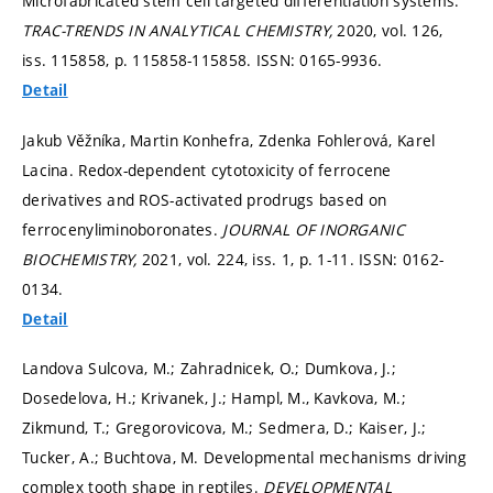
Microfabricated stem cell targeted differentiation systems.
TRAC-TRENDS IN ANALYTICAL CHEMISTRY,
2020, vol. 126,
iss. 115858,
p. 115858-115858.
ISSN: 0165-9936.
Detail
Jakub Věžníka, Martin Konhefra, Zdenka Fohlerová, Karel
Lacina. Redox-dependent cytotoxicity of ferrocene
derivatives and ROS-activated prodrugs based on
ferrocenyliminoboronates.
JOURNAL OF INORGANIC
BIOCHEMISTRY,
2021, vol. 224, iss. 1,
p. 1-11.
ISSN: 0162-
0134.
Detail
Landova Sulcova, M.; Zahradnicek, O.; Dumkova, J.;
Dosedelova, H.; Krivanek, J.; Hampl, M., Kavkova, M.;
Zikmund, T.; Gregorovicova, M.; Sedmera, D.; Kaiser, J.;
Tucker, A.; Buchtova, M. Developmental mechanisms driving
complex tooth shape in reptiles.
DEVELOPMENTAL