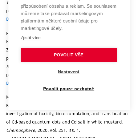
TRAC-TRENDS IN ANALYTICAL CHEMISTRY,
2019, iss. 5,
přizpůsobení obsahu a reklam. Se souhlasem
p. 44-53.
ISSN: 0165-9936.
můžeme také předávat marketingovým
Detail
platformám některé osobní údaje pro
marketingové účely.
FLAJŠMAN, L.; WAGNER, K.; VAŇATKA, M.; GLOSS, J.;
Zjistit více
KŘIŽÁKOVÁ, V.; SCHMID, M.; URBÁNEK, M.; SCHULTHEISS, H.
Zero-field propagation of spin waves in waveguides
POVOLIT VŠE
prepared by focused ion beam direct writing.
Physical
Review B,
2020, vol. 101, iss. 1,
Nastavení
p. 014436-1 (014436-7 p.)
ISSN: 2469-9969.
Detail
Povolit pouze nezbytné
MODLITBOVÁ, P.; POŘÍZKA, P.; STŘÍTEŽSKÁ, S.; ZEZULKA, Š.;
KUMMEROVÁ, M.; NOVOTNÝ, K.; KAISER, J. Detail
investigation of toxicity, bioaccumulation, and translocation
of Cd-based quantum dots and Cd salt in white mustard.
Chemosphere,
2020, vol. 251, iss. 1,