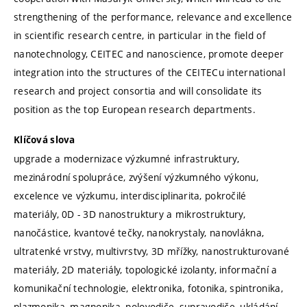
strengthening of the performance, relevance and excellence
in scientific research centre, in particular in the field of
nanotechnology, CEITEC and nanoscience, promote deeper
integration into the structures of the CEITECu international
research and project consortia and will consolidate its
position as the top European research departments.
Klíčová slova
upgrade a modernizace výzkumné infrastruktury,
mezinárodní spolupráce, zvýšení výzkumného výkonu,
excelence ve výzkumu, interdisciplinarita, pokročilé
materiály, 0D - 3D nanostruktury a mikrostruktury,
nanočástice, kvantové tečky, nanokrystaly, nanovlákna,
ultratenké vrstvy, multivrstvy, 3D mřížky, nanostrukturované
materiály, 2D materiály, topologické izolanty, informační a
komunikační technologie, elektronika, fotonika, spintronika,
plazmonika, magnonika, polovodiče, supravodiče, ukládání