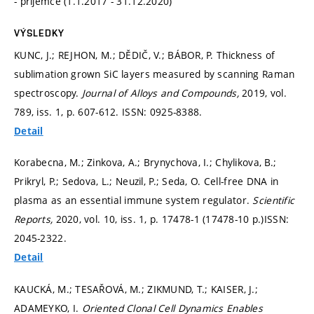
- příjemce (1.1.2017 - 31.12.2020)
VÝSLEDKY
KUNC, J.; REJHON, M.; DĚDIČ, V.; BÁBOR, P. Thickness of
sublimation grown SiC layers measured by scanning Raman
spectroscopy.
Journal of Alloys and Compounds,
2019, vol.
789, iss. 1,
p. 607-612.
ISSN: 0925-8388.
Detail
Korabecna, M.; Zinkova, A.; Brynychova, I.; Chylikova, B.;
Prikryl, P.; Sedova, L.; Neuzil, P.; Seda, O. Cell-free DNA in
plasma as an essential immune system regulator.
Scientific
Reports,
2020, vol. 10, iss. 1,
p. 17478-1 (17478-10 p.)
ISSN:
2045-2322.
Detail
KAUCKÁ, M.; TESAŘOVÁ, M.; ZIKMUND, T.; KAISER, J.;
ADAMEYKO, I.
Oriented Clonal Cell Dynamics Enables