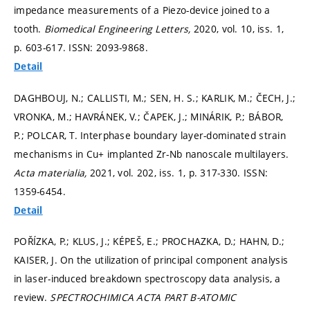
impedance measurements of a Piezo-device joined to a
tooth.
Biomedical Engineering Letters,
2020, vol. 10, iss. 1,
p. 603-617.
ISSN: 2093-9868.
Detail
DAGHBOUJ, N.; CALLISTI, M.; SEN, H. S.; KARLIK, M.; ČECH, J.;
VRONKA, M.; HAVRÁNEK, V.; ČAPEK, J.; MINÁRIK, P.; BÁBOR,
P.; POLCAR, T. Interphase boundary layer-dominated strain
mechanisms in Cu+ implanted Zr-Nb nanoscale multilayers.
Acta materialia,
2021, vol. 202, iss. 1,
p. 317-330.
ISSN:
1359-6454.
Detail
POŘÍZKA, P.; KLUS, J.; KÉPEŠ, E.; PROCHAZKA, D.; HAHN, D.;
KAISER, J. On the utilization of principal component analysis
in laser-induced breakdown spectroscopy data analysis, a
review.
SPECTROCHIMICA ACTA PART B-ATOMIC