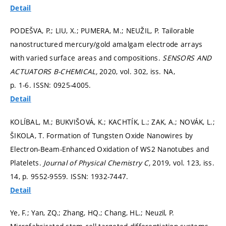
Detail
PODEŠVA, P.; LIU, X.; PUMERA, M.; NEUŽIL, P. Tailorable
nanostructured mercury/gold amalgam electrode arrays
with varied surface areas and compositions.
SENSORS AND
ACTUATORS B-CHEMICAL,
2020, vol. 302, iss. NA,
p. 1-6.
ISSN: 0925-4005.
Detail
KOLÍBAL, M.; BUKVIŠOVÁ, K.; KACHTÍK, L.; ZAK, A.; NOVÁK, L.;
ŠIKOLA, T. Formation of Tungsten Oxide Nanowires by
Electron-Beam-Enhanced Oxidation of WS2 Nanotubes and
Platelets.
Journal of Physical Chemistry C,
2019, vol. 123, iss.
14,
p. 9552-9559.
ISSN: 1932-7447.
Detail
Ye, F.; Yan, ZQ.; Zhang, HQ.; Chang, HL.; Neuzil, P.