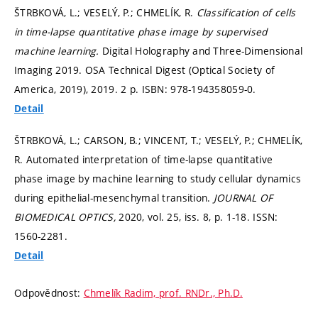
ŠTRBKOVÁ, L.; VESELÝ, P.; CHMELÍK, R.
Classification of cells
in time-lapse quantitative phase image by supervised
machine learning.
Digital Holography and Three-Dimensional
Imaging 2019. OSA Technical Digest (Optical Society of
America, 2019), 2019. 2 p. ISBN: 978-194358059-0.
Detail
ŠTRBKOVÁ, L.; CARSON, B.; VINCENT, T.; VESELÝ, P.; CHMELÍK,
R. Automated interpretation of time-lapse quantitative
phase image by machine learning to study cellular dynamics
during epithelial-mesenchymal transition.
JOURNAL OF
BIOMEDICAL OPTICS,
2020, vol. 25, iss. 8,
p. 1-18.
ISSN:
1560-2281.
Detail
Odpovědnost:
Chmelík Radim, prof. RNDr., Ph.D.