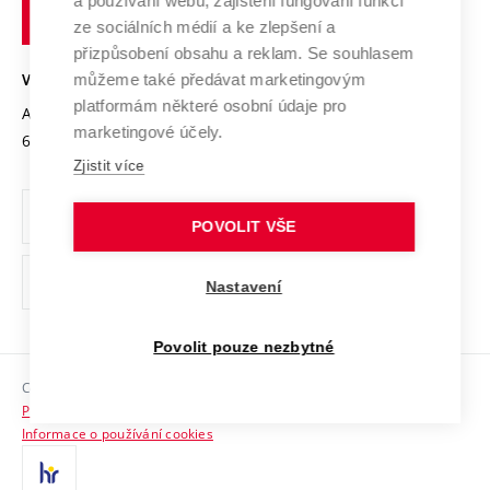
a používání webu, zajištění fungování funkcí
technické
Podnikavá univerzita / ContriBUTe
Mezinárodní dohody
ze sociálních médií a ke zlepšení a
Open Science
v
Bezpečná univerzita
přizpůsobení obsahu a reklam. Se souhlasem
Univerzitní sítě
Brně
Projekty
můžeme také předávat marketingovým
VYSOKÉ UČENÍ TECHNICKÉ V BRNĚ
Vyznamenání
platformám některé osobní údaje pro
Projekty ze strukturálních fondů
Antonínská 548/1
www.vut.cz
marketingové účely.
Organizační struktura
602 00 Brno
vut@vutbr.cz
Specifický výzkum
Zjistit více
Úřední deska
Ochrana osobních údajů
POVOLIT VŠE
(externí
Pracovní příležitosti
Nastavení
odkaz)
Podpora a rozvoj zaměstnanců a studujících
Povolit pouze nezbytné
Rovné příležitosti
Copyright © 2026 VUT
Sociální bezpečí
Prohlášení o přístupnosti
HR Award
Informace o používání cookies
Kontakty