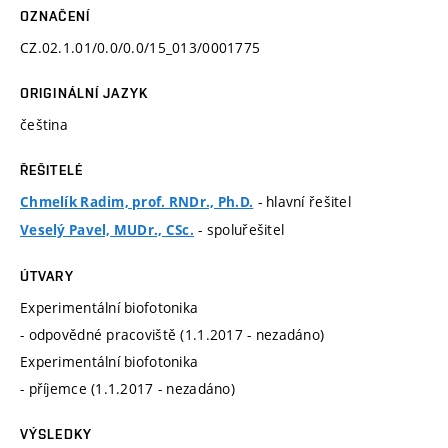
OZNAČENÍ
CZ.02.1.01/0.0/0.0/15_013/0001775
ORIGINÁLNÍ JAZYK
čeština
ŘEŠITELÉ
- hlavní řešitel
Chmelík Radim, prof. RNDr., Ph.D.
- spoluřešitel
Veselý Pavel, MUDr., CSc.
ÚTVARY
Experimentální biofotonika
- odpovědné pracoviště (1.1.2017 - nezadáno)
Experimentální biofotonika
- příjemce (1.1.2017 - nezadáno)
VÝSLEDKY