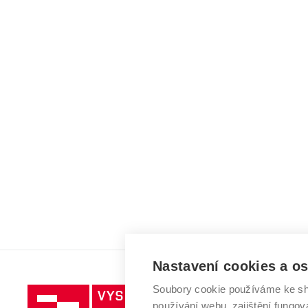
Nastavení cookies a o
Soubory cookie používáme ke sh
Vysoké
používání webu, zajištění fungová