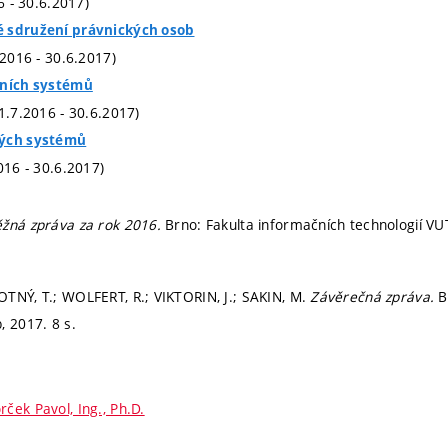
16 - 30.6.2017)
 sdružení právnických osob
.2016 - 30.6.2017)
tních systémů
(1.7.2016 - 30.6.2017)
vých systémů
016 - 30.6.2017)
žná zpráva za rok 2016.
Brno: Fakulta informačních technologií VUT
TNÝ, T.; WOLFERT, R.; VIKTORIN, J.; SAKIN, M.
Závěrečná zpráva.
B
, 2017. 8 s.
rček Pavol, Ing., Ph.D.