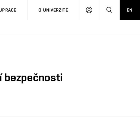
PŘIHLÁSIT
HLEDAT
UPRÁCE
O UNIVERZITĚ
EN
SE
ní bezpečnosti