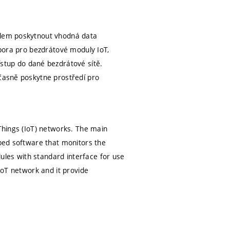
cílem poskytnout vhodná data
dpora pro bezdrátové moduly IoT,
tup do dané bezdrátové sítě.
učasně poskytne prostředí pro
 Things (IoT) networks. The main
oped software that monitors the
ules with standard interface for use
 IoT network and it provide