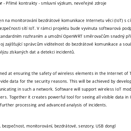
- Přímé kontrakty - smluvní výzkum, neveřejné zdroje
r
en na monitorování bezdrátové komunikace Internetu věci (IoT) s 
í bezpečnosti sítí IoT. V rámci projektu bude vyvinuta softwarová po
 standardním rozhraním a umožní OpenWRT směrovačům snadný přís
roj zajišťující správcům viditelnost do bezdrátové komunikace a so
lýzu získaných dat a detekci incidentů.
imed at ensuring the safety of wireless elements in the Internet of
ovide data for the security reasons. This will be achieved by devel
cating in such a network. Software will support wireless IoT mod
s. Together it creates powerful tool for seeing all visible data in
further processing and advanced analysis of incidents.
cí, bezpečnost, monitorování, bezdrátové, senzory, USB dongl