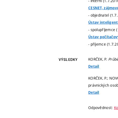
- interní (1.7.20
CESNET, zájmové
- objednatel (1.7
Ústav inteligen
- spolupříjemce 
Ústav počítačo
- příjemce (1.7.2
KORČEK, P.
Průbě
VÝSLEDKY
Detail
KORČEK, P.; NOVO
právnických osob
Detail
Odpovědnost:
Ko