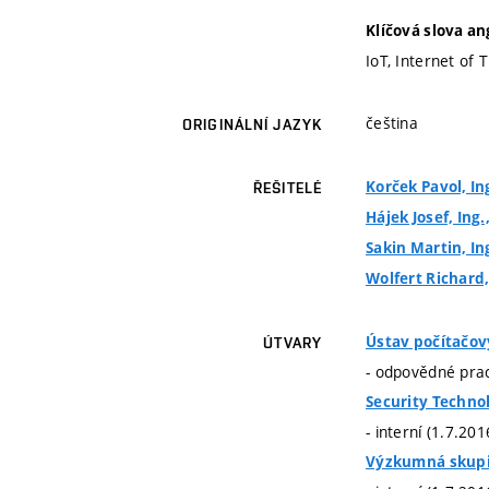
Klíčová slova an
IoT, Internet of 
čeština
ORIGINÁLNÍ JAZYK
Korček Pavol, Ing
ŘEŠITELÉ
Hájek Josef, Ing.
Sakin Martin, In
Wolfert Richard,
Ústav počítačo
ÚTVARY
- odpovědné prac
Security Techn
- interní (1.7.20
Výzkumná skupin