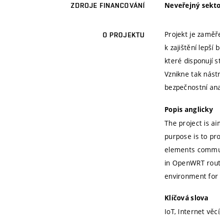
Neveřejný sekto
ZDROJE FINANCOVÁNÍ
Projekt je zaměř
O PROJEKTU
k zajištění lepš
které disponují
Vznikne tak nást
bezpečnostní ana
Popis anglicky
The project is a
purpose is to pr
elements communi
in OpenWRT router
environment for 
Klíčová slova
IoT, Internet vě