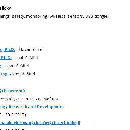
glicky
Things, safety, monitoring, wireless, sensors, USB dongle
- hlavní řešitel
., Ph.D.
- spoluřešitel
, Ph.D.
- spoluřešitel
g.
- spoluřešitel
 Ing.
vých systémů
oviště (21.3.2016 - nezadáno)
ology Research and Development
16 - 30.6.2017)
a akcelerovaných síťových technologií