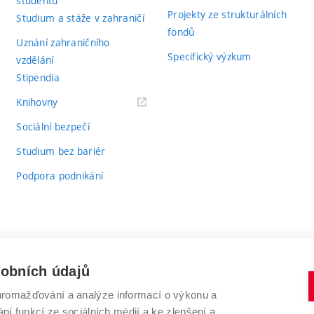
studentů
Projekty ze strukturálních
Studium a stáže v zahraničí
fondů
Uznání zahraničního
Specifický výzkum
vzdělání
Stipendia
(externí
Knihovny
odkaz)
Sociální bezpečí
Studium bez bariér
Podpora podnikání
sobních údajů
romažďování a analýze informací o výkonu a
VYSOKÉ UČENÍ TECHNICKÉ V BRNĚ
ní funkcí ze sociálních médií a ke zlepšení a