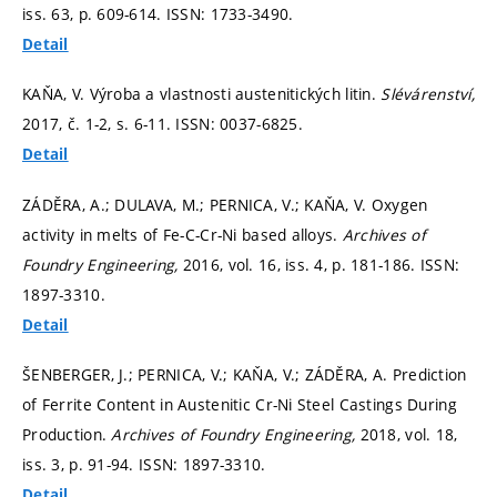
iss. 63,
p. 609-614.
ISSN: 1733-3490.
Detail
KAŇA, V. Výroba a vlastnosti austenitických litin.
Slévárenství,
2017, č. 1-2,
s. 6-11.
ISSN: 0037-6825.
Detail
ZÁDĚRA, A.; DULAVA, M.; PERNICA, V.; KAŇA, V. Oxygen
activity in melts of Fe-C-Cr-Ni based alloys.
Archives of
Foundry Engineering,
2016, vol. 16, iss. 4,
p. 181-186.
ISSN:
1897-3310.
Detail
ŠENBERGER, J.; PERNICA, V.; KAŇA, V.; ZÁDĚRA, A. Prediction
of Ferrite Content in Austenitic Cr-Ni Steel Castings During
Production.
Archives of Foundry Engineering,
2018, vol. 18,
iss. 3,
p. 91-94.
ISSN: 1897-3310.
Detail