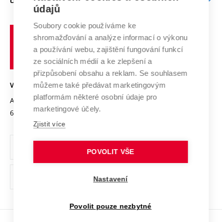
O UNIVERZITĚ
Doktorské studium
Podpora podnikání
E-přihláška
údajů
Zahraniční spolupráce
Systém zajišťování kvality výzkumu
Profil univerzity
Spolupráce se školami
Soubory cookie používáme ke
Vysoké
Výzkumné infrastruktury
shromažďování a analýze informací o výkonu
Udržitelná univerzita
učení
Služby univerzity
Transfer znalostí
a používání webu, zajištění fungování funkcí
technické
Podnikavá univerzita / ContriBUTe
Mezinárodní dohody
ze sociálních médií a ke zlepšení a
Open Science
v
Bezpečná univerzita
přizpůsobení obsahu a reklam. Se souhlasem
Univerzitní sítě
Brně
Projekty
můžeme také předávat marketingovým
VYSOKÉ UČENÍ TECHNICKÉ V BRNĚ
Vyznamenání
platformám některé osobní údaje pro
Projekty ze strukturálních fondů
Antonínská 548/1
www.vut.cz
marketingové účely.
Organizační struktura
602 00 Brno
vut@vutbr.cz
Specifický výzkum
Zjistit více
Úřední deska
Ochrana osobních údajů
POVOLIT VŠE
(externí
Pracovní příležitosti
Nastavení
odkaz)
Podpora a rozvoj zaměstnanců a studujících
Povolit pouze nezbytné
Rovné příležitosti