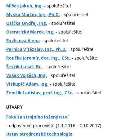
- spoluřešitel
Míšek Jakub, Ing.
- spoluřešitel
Myška Martin, Ing., Ph.D.
- spoluřešitel
Osička Ondřej, Ing.
- spoluřešitel
Ostratický Marek, Ing.
- spoluřešitel
Pavlicová Alena
- spoluřešitel
Pernica Vítězslav, Ing., Ph.D.
- spoluřešitel
Roučka Jaromír, doc. Ing., CSc.
- spoluřešitel
Ševčík Lukáš, Bc.
- spoluřešitel
Vašek Vojtěch, Ing.
- spoluřešitel
Viskupič Adam, Ing.
- spoluřešitel
Zemčík Ladislav, prof. Ing., CSc.
ÚTVARY
Fakulta strojního inženýrství
- odpovědné pracoviště (1.1.2016 - 2.10.2017)
Ústav strojírenské technologie