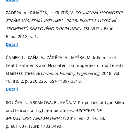
ZÁDĚRA, A.; ŘIHÁČEK, J.; KRUTIŠ, V.
SOUHRNNÁ HODNOTÍCÍ
ZPRÁVA VÝSLEDKŮ VÝZKUMU - PROBLEMATIKA LISOVÁNÍ
SEGMENTŮ ŠNEKOVÉHO DOPRAVNÍKU.
FSI, VUT v Brně,
Brno: 2018.
s. 1.
Detail
ČAMEK, L.; KAŇA, V.; ZÁDĚRA, A.; MYŠKA, M. Influence of
heat treatments and Ni content on properties of martensitic
stainless steel.
Archives of Foundry Engineering,
2018, vol.
18, iss. 2,
p. 220-225.
ISSN: 1897-3310.
Detail
ROUČKA, J.; ABRAMOVA, E.; KAŇA, V. Properties of type SiMo
ductile irons at high temperatures.
ARCHIVES OF
METALLURGY AND MATERIALS,
2018, vol. 2, iss. 63,
p. 601-607.
ISSN: 1733-3490.