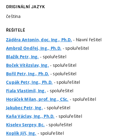
ORIGINÁLNÍ JAZYK
čeština
ŘEŠITELÉ
- hlavní řešitel
Záděra Antonín, doc. Ing., Ph.D.
- spoluřešitel
Ambrož Ondřej, Ing., Ph.D.
- spoluřešitel
Blažík Petr, Ing.
- spoluřešitel
Boček Vítězslav, Ing.
- spoluřešitel
Bořil Petr, Ing., Ph.D.
- spoluřešitel
Cupák Petr, Ing., Ph.D.
- spoluřešitel
Fiala Vlastimil, Ing.
- spoluřešitel
Horáček Milan, prof. Ing., CSc.
- spoluřešitel
Jakubec Petr, Ing.
- spoluřešitel
Kaňa Václav, Ing., Ph.D.
- spoluřešitel
Kiselev Sergey, Bc.
- spoluřešitel
Koplík Jiří, Ing.