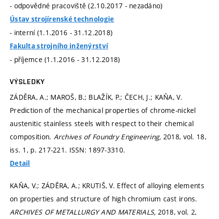
- odpovědné pracoviště (2.10.2017 - nezadáno)
Ústav strojírenské technologie
- interní (1.1.2016 - 31.12.2018)
Fakulta strojního inženýrství
- příjemce (1.1.2016 - 31.12.2018)
VÝSLEDKY
ZÁDĚRA, A.; MAROŠ, B.; BLAŽÍK, P.; ČECH, J.; KAŇA, V.
Prediction of the mechanical properties of chrome-nickel
austenitic stainless steels with respect to their chemical
composition.
Archives of Foundry Engineering,
2018, vol. 18,
iss. 1,
p. 217-221.
ISSN: 1897-3310.
Detail
KAŇA, V.; ZÁDĚRA, A.; KRUTIŠ, V. Effect of alloying elements
on properties and structure of high chromium cast irons.
ARCHIVES OF METALLURGY AND MATERIALS,
2018, vol. 2,