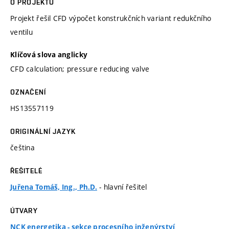
O PROJEKTU
Projekt řešil CFD výpočet konstrukčních variant redukčního
ventilu
Klíčová slova anglicky
CFD calculation; pressure reducing valve
OZNAČENÍ
HS13557119
ORIGINÁLNÍ JAZYK
čeština
ŘEŠITELÉ
- hlavní řešitel
Juřena Tomáš, Ing., Ph.D.
ÚTVARY
NCK energetika - sekce procesního inženýrství