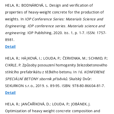
HELA, R.; BODNÁROVÁ, L. Design and verification of
properties of heavy-weight concrete for the production of
weights. In
IOP Conference Series: Materials Science and
Engineering.
IOP conference series. Materials science and
engineering.
IOP Publishing, 2020. iss. 1,
p. 1-7.
ISSN: 1757-
8981.
Detail
HELA, R.; HÁJKOVÁ, I.; LOUDA, P.; ČERVENKA, M.; SCHMID, P.;
CIKRLE, P. Způsoby posouzení homogenity železobetonového
stínícího prefabrikátu z těžkého betonu. In
16. KONFERENE
SPECIÁLNÍ BETONY sborník přísěvků.
Skalský Dvůr:
SEKURKON s.r.o., 2019.
s. 89-95.
ISBN: 978-80-86604-81-7.
Detail
HELA, R.; JANČAŘÍKOVÁ, D.; LOUDA, P.; JOBÁNEK, J.
Optimization of heavy weight concrete composition and