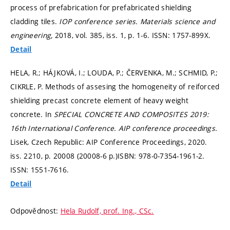
process of prefabrication for prefabricated shielding
cladding tiles.
IOP conference series. Materials science and
engineering,
2018, vol. 385, iss. 1,
p. 1-6.
ISSN: 1757-899X.
Detail
HELA, R.; HÁJKOVÁ, I.; LOUDA, P.; ČERVENKA, M.; SCHMID, P.;
CIKRLE, P. Methods of assesing the homogeneity of reiforced
shielding precast concrete element of heavy weight
concrete. In
SPECIAL CONCRETE AND COMPOSITES 2019:
16th International Conference.
AIP conference proceedings.
Lisek, Czech Republic: AIP Conference Proceedings, 2020.
iss. 2210,
p. 20008 (20008-6 p.)
ISBN: 978-0-7354-1961-2.
ISSN: 1551-7616.
Detail
Odpovědnost:
Hela Rudolf, prof. Ing., CSc.