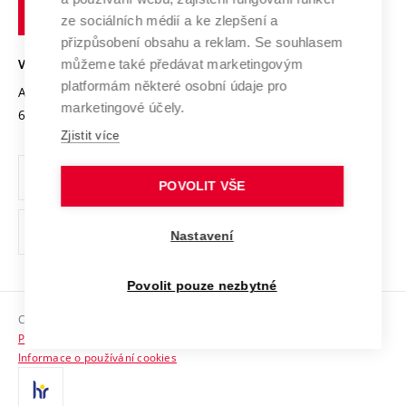
technické
Podnikavá univerzita / ContriBUTe
Mezinárodní dohody
ze sociálních médií a ke zlepšení a
Open Science
v
Bezpečná univerzita
přizpůsobení obsahu a reklam. Se souhlasem
Univerzitní sítě
Brně
Projekty
můžeme také předávat marketingovým
VYSOKÉ UČENÍ TECHNICKÉ V BRNĚ
Vyznamenání
platformám některé osobní údaje pro
Projekty ze strukturálních fondů
Antonínská 548/1
www.vut.cz
marketingové účely.
Organizační struktura
602 00 Brno
vut@vutbr.cz
Specifický výzkum
Zjistit více
Úřední deska
Ochrana osobních údajů
POVOLIT VŠE
(externí
Pracovní příležitosti
Nastavení
odkaz)
Podpora a rozvoj zaměstnanců a studujících
Povolit pouze nezbytné
Rovné příležitosti
Copyright © 2026 VUT
Sociální bezpečí
Prohlášení o přístupnosti
HR Award
Informace o používání cookies
Kontakty