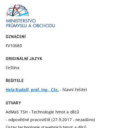
OZNAČENÍ
FV10680
ORIGINÁLNÍ JAZYK
čeština
ŘEŠITELÉ
- hlavní řešitel
Hela Rudolf, prof. Ing., CSc.
ÚTVARY
AdMaS TSH - Technologie hmot a dílců
- odpovědné pracoviště (27.9.2017 - nezadáno)
Ústav technologie stavebních hmot a dílců