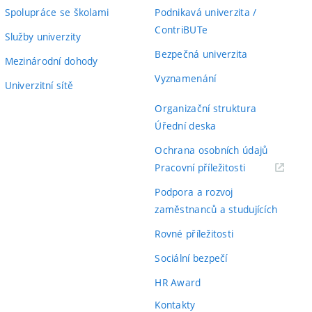
Spolupráce se školami
Podnikavá univerzita /
ContriBUTe
Služby univerzity
Bezpečná univerzita
Mezinárodní dohody
Vyznamenání
Univerzitní sítě
Organizační struktura
Úřední deska
Ochrana osobních údajů
(externí
Pracovní příležitosti
odkaz)
Podpora a rozvoj
zaměstnanců a studujících
Rovné příležitosti
Sociální bezpečí
HR Award
Kontakty