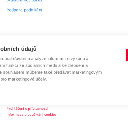
Podpora podnikání
sobních údajů
romažďování a analýze informací o výkonu a
VYSOKÉ UČENÍ TECHNICKÉ V BRNĚ
ní funkcí ze sociálních médií a ke zlepšení a
Antonínská 548/1
www.vut.cz
 Se souhlasem můžeme také předávat marketingovým
602 00 Brno
vut@vutbr.cz
 pro marketingové účely.
Prohlášení o přístupnosti
Informace o používání cookies