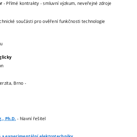
- Přímé kontrakty - smluvní výzkum, neveřejné zdroje
r
chnické součásti pro ověření funkčnosti technologie
lu
glicky
on
rzita, Brno -
- hlavní řešitel
., Ph.D.
é a experimentální elektrotechniky