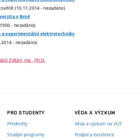
oviště (10.11.2014 - nezadáno)
erzita v Brně
1.1900 - nezadáno)
é a experimentální elektrotechniky
1.2014 - nezadáno)
abó Zoltán, Ing., Ph.D.
PRO STUDENTY
VĚDA A VÝZKUM
Předměty
Věda a výzkum na VUT
Studijní programy
Podpora excelence