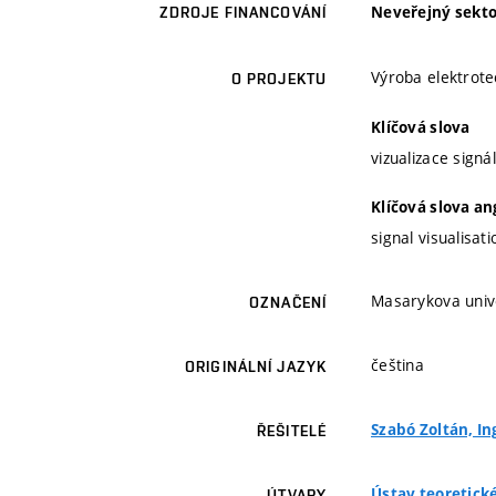
Neveřejný sekto
ZDROJE FINANCOVÁNÍ
Výroba elektrote
O PROJEKTU
Klíčová slova
vizualizace signá
Klíčová slova an
signal visualisati
Masarykova unive
OZNAČENÍ
čeština
ORIGINÁLNÍ JAZYK
Szabó Zoltán, Ing
ŘEŠITELÉ
Ústav teoretick
ÚTVARY