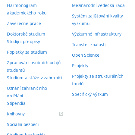
Harmonogram
Mezinárodní vědecká rada
akademického roku
Systém zajišťování kvality
Závěrečné práce
výzkumu
Doktorské studium
Výzkumné infrastruktury
Studijní předpisy
Transfer znalostí
Poplatky za studium
Open Science
Zpracování osobních údajů
Projekty
studentů
Projekty ze strukturálních
Studium a stáže v zahraničí
fondů
Uznání zahraničního
Specifický výzkum
vzdělání
Stipendia
(externí
Knihovny
odkaz)
Sociální bezpečí
Studium bez bariér