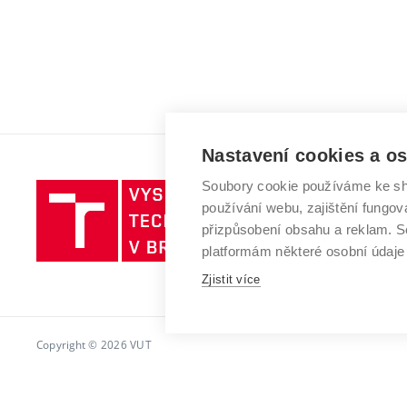
Nastavení cookies a o
Soubory cookie používáme ke sh
Vysoké
používání webu, zajištění fungová
učení
přizpůsobení obsahu a reklam.
technické
platformám některé osobní údaje
v
Zjistit více
Brně
Copyright © 2026 VUT