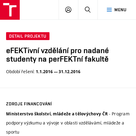
VUT
PŘIHLÁSIT
HLEDAT
MENU
SE
DETAIL PROJEKTU
eFEKTivní vzdělání pro nadané
studenty na perFEKTní fakultě
Období řešení:
1.1.2016 — 31.12.2016
ZDROJE FINANCOVÁNÍ
- Program
Ministerstvo školství, mládeže a tělovýchovy ČR
podpory výzkumu a vývoje v oblasti vzdělávámí, mládeže a
sportu