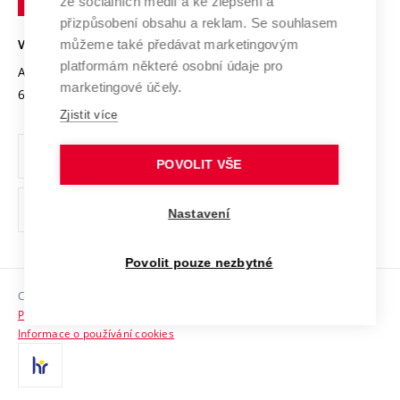
Mezinárodní dohody
ze sociálních médií a ke zlepšení a
Open Science
v
Bezpečná univerzita
přizpůsobení obsahu a reklam. Se souhlasem
Univerzitní sítě
Brně
Projekty
můžeme také předávat marketingovým
VYSOKÉ UČENÍ TECHNICKÉ V BRNĚ
Vyznamenání
platformám některé osobní údaje pro
Projekty ze strukturálních fondů
Antonínská 548/1
www.vut.cz
marketingové účely.
Organizační struktura
602 00 Brno
vut@vutbr.cz
Specifický výzkum
Zjistit více
Úřední deska
Ochrana osobních údajů
POVOLIT VŠE
(externí
Pracovní příležitosti
Nastavení
odkaz)
Podpora a rozvoj zaměstnanců a studujících
Povolit pouze nezbytné
Rovné příležitosti
Copyright © 2026 VUT
Sociální bezpečí
Prohlášení o přístupnosti
HR Award
Informace o používání cookies
Kontakty