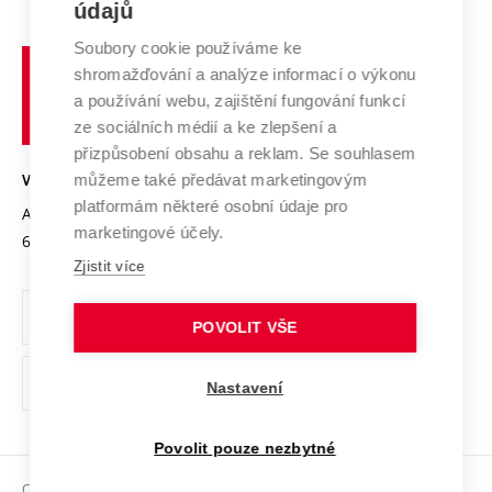
E-přihláška
údajů
Zahraniční spolupráce
Systém zajišťování kvality výzkumu
Profil univerzity
Soubory cookie používáme ke
Spolupráce se školami
Vysoké
Výzkumné infrastruktury
shromažďování a analýze informací o výkonu
Udržitelná univerzita
učení
Služby univerzity
Transfer znalostí
a používání webu, zajištění fungování funkcí
technické
Podnikavá univerzita / ContriBUTe
Mezinárodní dohody
ze sociálních médií a ke zlepšení a
Open Science
v
Bezpečná univerzita
přizpůsobení obsahu a reklam. Se souhlasem
Univerzitní sítě
Brně
Projekty
můžeme také předávat marketingovým
VYSOKÉ UČENÍ TECHNICKÉ V BRNĚ
Vyznamenání
platformám některé osobní údaje pro
Projekty ze strukturálních fondů
Antonínská 548/1
www.vut.cz
marketingové účely.
Organizační struktura
602 00 Brno
vut@vutbr.cz
Specifický výzkum
Zjistit více
Úřední deska
Ochrana osobních údajů
POVOLIT VŠE
(externí
Pracovní příležitosti
Nastavení
odkaz)
Podpora a rozvoj zaměstnanců a studujících
Povolit pouze nezbytné
Rovné příležitosti
Copyright © 2026 VUT
Sociální bezpečí