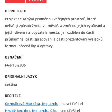
O PROJEKTU
Projekt se zabývá proměnou veřejných prostorů, které
ovlivňují způsob života ve městě, a změnou jejich využívání a
jejich vlivem na obyvatele města. Je rozdělen do části
průzkumné, části zpracování a části prezentování výsledků
formou přednášky a výstavy.
OZNAČENÍ
FA-J-15-2836
ORIGINÁLNÍ JAZYK
čeština
ŘEŠITELÉ
- hlavní řešitel
Čermáková Markéta, Ing. arch.
- spoluřešitel
Hrubý Jan, doc. Ing. arch., CSc.