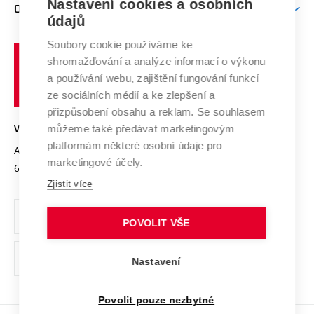
Nastavení cookies a osobních
Mezinárodní vědecká rada
O UNIVERZITĚ
Doktorské studium
Podpora podnikání
E-přihláška
údajů
Zahraniční spolupráce
Systém zajišťování kvality výzkumu
Profil univerzity
Soubory cookie používáme ke
Spolupráce se školami
Vysoké
Výzkumné infrastruktury
shromažďování a analýze informací o výkonu
Udržitelná univerzita
učení
Služby univerzity
Transfer znalostí
a používání webu, zajištění fungování funkcí
technické
Podnikavá univerzita / ContriBUTe
Mezinárodní dohody
ze sociálních médií a ke zlepšení a
Open Science
v
Bezpečná univerzita
přizpůsobení obsahu a reklam. Se souhlasem
Univerzitní sítě
Brně
Projekty
můžeme také předávat marketingovým
VYSOKÉ UČENÍ TECHNICKÉ V BRNĚ
Vyznamenání
platformám některé osobní údaje pro
Projekty ze strukturálních fondů
Antonínská 548/1
www.vut.cz
marketingové účely.
Organizační struktura
602 00 Brno
vut@vutbr.cz
Specifický výzkum
Zjistit více
Úřední deska
Ochrana osobních údajů
POVOLIT VŠE
(externí
Pracovní příležitosti
Nastavení
odkaz)
Podpora a rozvoj zaměstnanců a studujících
Povolit pouze nezbytné
Rovné příležitosti