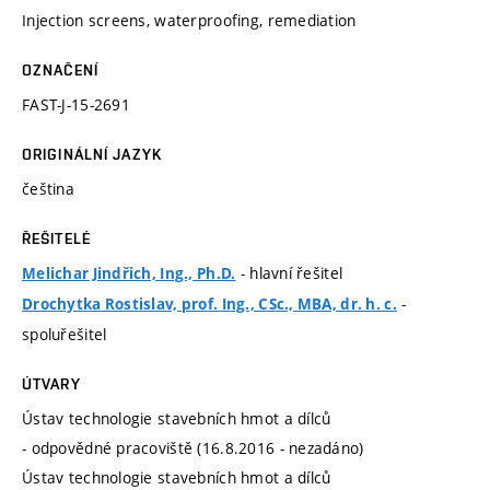
Injection screens, waterproofing, remediation
OZNAČENÍ
FAST-J-15-2691
ORIGINÁLNÍ JAZYK
čeština
ŘEŠITELÉ
- hlavní řešitel
Melichar Jindřich, Ing., Ph.D.
-
Drochytka Rostislav, prof. Ing., CSc., MBA, dr. h. c.
spoluřešitel
ÚTVARY
Ústav technologie stavebních hmot a dílců
- odpovědné pracoviště (16.8.2016 - nezadáno)
Ústav technologie stavebních hmot a dílců