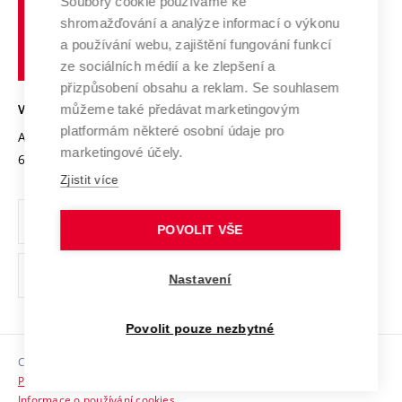
Spolupráce se školami
Soubory cookie používáme ke
Vysoké
Výzkumné infrastruktury
shromažďování a analýze informací o výkonu
Udržitelná univerzita
učení
Služby univerzity
Transfer znalostí
a používání webu, zajištění fungování funkcí
technické
Podnikavá univerzita / ContriBUTe
Mezinárodní dohody
ze sociálních médií a ke zlepšení a
Open Science
v
Bezpečná univerzita
přizpůsobení obsahu a reklam. Se souhlasem
Univerzitní sítě
Brně
Projekty
můžeme také předávat marketingovým
VYSOKÉ UČENÍ TECHNICKÉ V BRNĚ
Vyznamenání
platformám některé osobní údaje pro
Projekty ze strukturálních fondů
Antonínská 548/1
www.vut.cz
marketingové účely.
Organizační struktura
602 00 Brno
vut@vutbr.cz
Specifický výzkum
Zjistit více
Úřední deska
Ochrana osobních údajů
POVOLIT VŠE
(externí
Pracovní příležitosti
Nastavení
odkaz)
Podpora a rozvoj zaměstnanců a studujících
Povolit pouze nezbytné
Rovné příležitosti
Copyright © 2026 VUT
Sociální bezpečí
Prohlášení o přístupnosti
HR Award
Informace o používání cookies