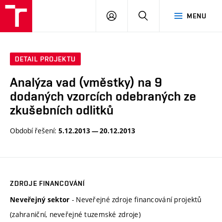
VUT
PŘIHLÁSIT
HLEDAT
MENU
SE
DETAIL PROJEKTU
Analýza vad (vměstky) na 9
dodaných vzorcích odebraných ze
zkušebních odlitků
Období řešení:
5.12.2013 — 20.12.2013
ZDROJE FINANCOVÁNÍ
- Neveřejné zdroje financování projektů
Neveřejný sektor
(zahraniční, neveřejné tuzemské zdroje)