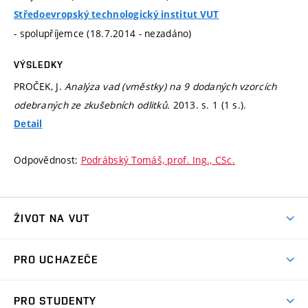
Středoevropský technologický institut VUT
- spolupříjemce (18.7.2014 - nezadáno)
VÝSLEDKY
PROČEK, J.
Analýza vad (vměstky) na 9 dodaných vzorcích
odebraných ze zkušebních odlitků.
2013.
s. 1 (1 s.).
Detail
Odpovědnost:
Podrábský Tomáš, prof. Ing., CSc.
ŽIVOT NA VUT
Atmosféra VUT
PRO UCHAZEČE
Prostory školy
Proč na VUT
Koleje
PRO STUDENTY