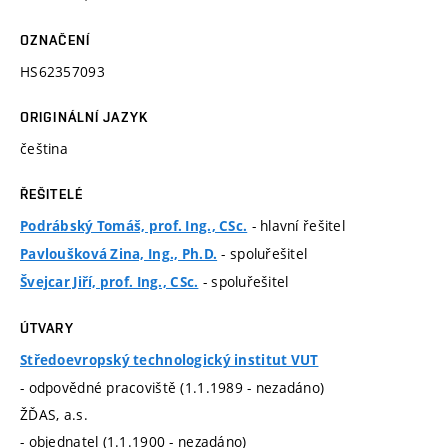
OZNAČENÍ
HS62357093
ORIGINÁLNÍ JAZYK
čeština
ŘEŠITELÉ
- hlavní řešitel
Podrábský Tomáš, prof. Ing., CSc.
- spoluřešitel
Pavloušková Zina, Ing., Ph.D.
- spoluřešitel
Švejcar Jiří, prof. Ing., CSc.
ÚTVARY
Středoevropský technologický institut VUT
- odpovědné pracoviště (1.1.1989 - nezadáno)
ŽĎAS, a.s.
- objednatel (1.1.1900 - nezadáno)