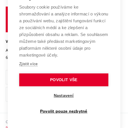
Systém zajišťování kvality výzkumu
Profil univerzity
Spolupráce se školami
Soubory cookie používáme ke
Vysoké
Výzkumné infrastruktury
shromažďování a analýze informací o výkonu
Udržitelná univerzita
učení
Služby univerzity
Transfer znalostí
a používání webu, zajištění fungování funkcí
technické
Podnikavá univerzita / ContriBUTe
Mezinárodní dohody
ze sociálních médií a ke zlepšení a
Open Science
v
Bezpečná univerzita
přizpůsobení obsahu a reklam. Se souhlasem
Univerzitní sítě
Brně
Projekty
můžeme také předávat marketingovým
VYSOKÉ UČENÍ TECHNICKÉ V BRNĚ
Vyznamenání
platformám některé osobní údaje pro
Projekty ze strukturálních fondů
Antonínská 548/1
www.vut.cz
marketingové účely.
Organizační struktura
602 00 Brno
vut@vutbr.cz
Specifický výzkum
Zjistit více
Úřední deska
Ochrana osobních údajů
POVOLIT VŠE
(externí
Pracovní příležitosti
Nastavení
odkaz)
Podpora a rozvoj zaměstnanců a studujících
Povolit pouze nezbytné
Rovné příležitosti
Copyright © 2026 VUT
Sociální bezpečí
Prohlášení o přístupnosti