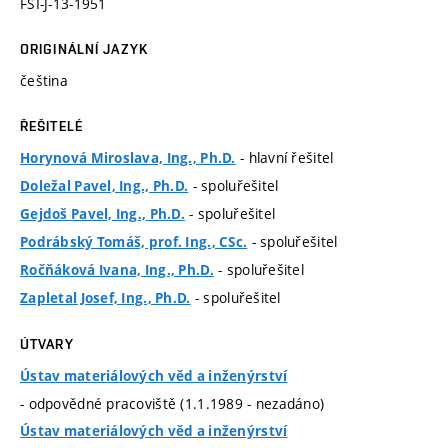
FSI-J-13-1951
ORIGINÁLNÍ JAZYK
čeština
ŘEŠITELÉ
- hlavní řešitel
Horynová Miroslava, Ing., Ph.D.
- spoluřešitel
Doležal Pavel, Ing., Ph.D.
- spoluřešitel
Gejdoš Pavel, Ing., Ph.D.
- spoluřešitel
Podrábský Tomáš, prof. Ing., CSc.
- spoluřešitel
Ročňáková Ivana, Ing., Ph.D.
- spoluřešitel
Zapletal Josef, Ing., Ph.D.
ÚTVARY
Ústav materiálových věd a inženýrství
- odpovědné pracoviště (1.1.1989 - nezadáno)
Ústav materiálových věd a inženýrství