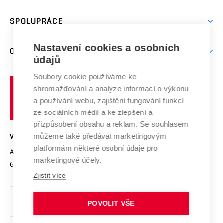
Aktivity pro juniory
Studentský život
odkaz)
Věda a výzkum na VUT
Harmonogram akademického roku
Zpracování osobních údajů studentů
Sociální bezpečí
SPOLUPRÁCE
Celoživotní vzdělávání
Brno
Podpora excelence
Závěrečné práce
Studium bez bariér
Zpracování osobních údajů uchazečů o studium
Firemní spolupráce
Nastavení cookies a osobních
Mezinárodní vědecká rada
O UNIVERZITĚ
Doktorské studium
Podpora podnikání
E-přihláška
údajů
Zahraniční spolupráce
Systém zajišťování kvality výzkumu
Profil univerzity
Soubory cookie používáme ke
Spolupráce se školami
Vysoké
Výzkumné infrastruktury
shromažďování a analýze informací o výkonu
Udržitelná univerzita
učení
Služby univerzity
Transfer znalostí
a používání webu, zajištění fungování funkcí
technické
Podnikavá univerzita / ContriBUTe
Mezinárodní dohody
ze sociálních médií a ke zlepšení a
Open Science
v
Bezpečná univerzita
přizpůsobení obsahu a reklam. Se souhlasem
Univerzitní sítě
Brně
Projekty
můžeme také předávat marketingovým
VYSOKÉ UČENÍ TECHNICKÉ V BRNĚ
Vyznamenání
platformám některé osobní údaje pro
Projekty ze strukturálních fondů
Antonínská 548/1
www.vut.cz
marketingové účely.
Organizační struktura
602 00 Brno
vut@vutbr.cz
Specifický výzkum
Zjistit více
Úřední deska
Ochrana osobních údajů
POVOLIT VŠE