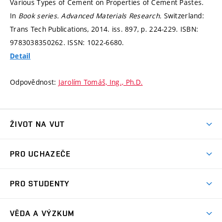
Various Types of Cement on Properties of Cement Pastes.
In
Book series.
Advanced Materials Research.
Switzerland:
Trans Tech Publications, 2014. iss. 897,
p. 224-229.
ISBN:
9783038350262. ISSN: 1022-6680.
Detail
Odpovědnost:
Jarolím Tomáš, Ing., Ph.D.
ŽIVOT NA VUT
Atmosféra VUT
PRO UCHAZEČE
Prostory školy
Proč na VUT
Koleje
PRO STUDENTY
Studijní programy
Stravování
Předměty
Studijní předpisy
Studium a stáže v zahraničí
Stipendia
Dny otevřených dveří
VĚDA A VÝZKUM
Sport na VUT
(externí
Studijní programy
Poplatky za studium
Uznání zahraničního vzdělání
Knihovny