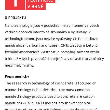
O PROJEKTU
Nanotechnologie jsou v posledních letech téměř ve všech
vědních oborech intenzivně zkoumány a využívány. V
technologii betonu jsou nejvíce využívány CNTs - uhlíkové
nanotrubice (carbon nano tubes). CNTs zlepšují u betonů
fyzikálně-mechanické vlastnosti a pomáhají zamezit vzniku
trhlin už v jejich prvopočátku zejména v oblasti tranzitní zóny
mezi malými zrny.
Popis anglicky
The research in technology of cocncerete is focused on
nanotechnology in last decades. The most common
nanotechnology products used to concrete are carbon
nanotubes - CNTs. CNTs increas physical-mechanical
properties of concrete and helped to stop developing of