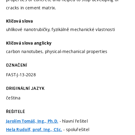
cracks in cement matrix.
Klíčová slova
uhlíkové nanotrubičky, fyzikálně mechanické vlastnosti
Klíčová slova anglicky
carbon nanotubes, physical-mechanical properties
OZNAČENÍ
FAST-J-13-2028
ORIGINÁLNÍ JAZYK
čeština
ŘEŠITELÉ
- hlavní řešitel
Jarolím Tomáš, Ing., Ph.D.
- spoluřešitel
Hela Rudolf, prof. Ing., CSc.