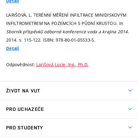
Detail
LARIŠOVÁ, L. TERÉNNÍ MĚŘENÍ INFILTRACE MINIDISKOVÝM
INFILTROMETREM NA POZEMCÍCH S PŮDNÍ KRUSTOU. In
Sborník příspěvků odborné konference voda a krajina 2014.
2014.
s. 115-122.
ISBN: 978-80-01-05533-5.
Detail
Odpovědnost:
Larišová Lucie, Ing., Ph.D.
ŽIVOT NA VUT
Atmosféra VUT
PRO UCHAZEČE
Prostory školy
Proč na VUT
Koleje
PRO STUDENTY
Studijní programy
Stravování