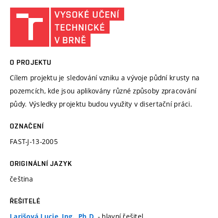
O PROJEKTU
Cílem projektu je sledování vzniku a vývoje půdní krusty na
pozemcích, kde jsou aplikovány různé způsoby zpracování
půdy. Výsledky projektu budou využity v disertační práci.
OZNAČENÍ
FAST-J-13-2005
ORIGINÁLNÍ JAZYK
čeština
ŘEŠITELÉ
- hlavní řešitel
Larišová Lucie, Ing., Ph.D.