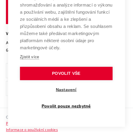
Vysoké
Výzkumné infrastruktury
shromažďování a analýze informací o výkonu
Udržitelná univerzita
učení
Služby univerzity
Transfer znalostí
a používání webu, zajištění fungování funkcí
technické
Podnikavá univerzita / ContriBUTe
Mezinárodní dohody
ze sociálních médií a ke zlepšení a
Open Science
v
Bezpečná univerzita
přizpůsobení obsahu a reklam. Se souhlasem
Univerzitní sítě
Brně
Projekty
můžeme také předávat marketingovým
VYSOKÉ UČENÍ TECHNICKÉ V BRNĚ
Vyznamenání
platformám některé osobní údaje pro
Projekty ze strukturálních fondů
Antonínská 548/1
www.vut.cz
marketingové účely.
Organizační struktura
602 00 Brno
vut@vutbr.cz
Specifický výzkum
Zjistit více
Úřední deska
Ochrana osobních údajů
POVOLIT VŠE
(externí
Pracovní příležitosti
Nastavení
odkaz)
Podpora a rozvoj zaměstnanců a studujících
Povolit pouze nezbytné
Rovné příležitosti
Copyright © 2026 VUT
Sociální bezpečí
Prohlášení o přístupnosti
HR Award
Informace o používání cookies