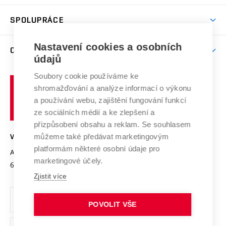
Aktivity pro juniory
Studentský život
odkaz)
Věda a výzkum na VUT
Harmonogram akademického roku
Zpracování osobních údajů studentů
Sociální bezpečí
SPOLUPRÁCE
Celoživotní vzdělávání
Brno
Podpora excelence
Závěrečné práce
Studium bez bariér
Zpracování osobních údajů uchazečů o studium
Firemní spolupráce
Nastavení cookies a osobních
Mezinárodní vědecká rada
O UNIVERZITĚ
Doktorské studium
Podpora podnikání
E-přihláška
údajů
Zahraniční spolupráce
Systém zajišťování kvality výzkumu
Profil univerzity
Soubory cookie používáme ke
Spolupráce se školami
Vysoké
Výzkumné infrastruktury
shromažďování a analýze informací o výkonu
Udržitelná univerzita
učení
Služby univerzity
Transfer znalostí
a používání webu, zajištění fungování funkcí
technické
Podnikavá univerzita / ContriBUTe
Mezinárodní dohody
ze sociálních médií a ke zlepšení a
Open Science
v
Bezpečná univerzita
přizpůsobení obsahu a reklam. Se souhlasem
Univerzitní sítě
Brně
Projekty
můžeme také předávat marketingovým
VYSOKÉ UČENÍ TECHNICKÉ V BRNĚ
Vyznamenání
platformám některé osobní údaje pro
Projekty ze strukturálních fondů
Antonínská 548/1
www.vut.cz
marketingové účely.
Organizační struktura
602 00 Brno
vut@vutbr.cz
Specifický výzkum
Zjistit více
Úřední deska
Ochrana osobních údajů
POVOLIT VŠE