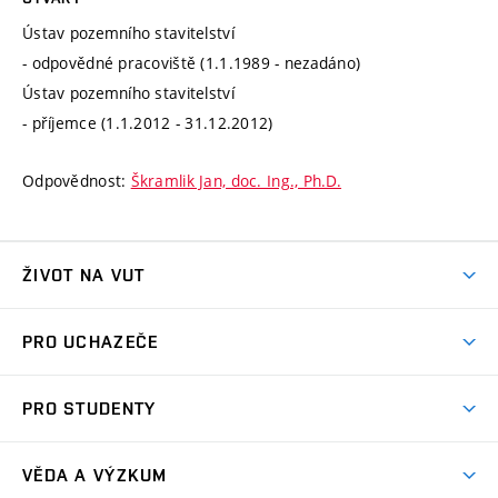
Ústav pozemního stavitelství
- odpovědné pracoviště (1.1.1989 - nezadáno)
Ústav pozemního stavitelství
- příjemce (1.1.2012 - 31.12.2012)
Odpovědnost:
Škramlik Jan, doc. Ing., Ph.D.
ŽIVOT NA VUT
Atmosféra VUT
PRO UCHAZEČE
Prostory školy
Proč na VUT
Koleje
PRO STUDENTY
Studijní programy
Stravování
Předměty
Studijní předpisy
Studium a stáže v zahraničí
Stipendia
Dny otevřených dveří
VĚDA A VÝZKUM
Sport na VUT
(externí
Studijní programy
Poplatky za studium
Uznání zahraničního vzdělání
Knihovny