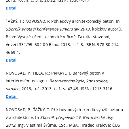
2013, roč. 9, č. 3,
s. 20-22.
ISSN: 1336-7617.
Detail
ŤAŽKÝ, T.; NOVOSAD, P. Pohledový architektonický beton. In
Sborník anotací konference Juniorstav 2013.
kolektiv autorů.
Brno: Vysoké učení technické v Brně, Fakulta stavební,
Veveří 331/95, 602 00 Brno, 2013.
s. 1-8.
ISBN: 978-80-214-
4669-4.
Detail
NOVOSAD, P.; HELA, R.; PŘIKRYL, J. Barevný beton v
interiérovém designu.
Beton-technologie, konstrukce,
sanace,
2013, roč. 2013, č. 1,
s. 47-49.
ISSN: 1213-3116.
Detail
NOVOSAD, P.; ŤAŽKÝ, T. Příklady nových trendů využití betonu
v architektuře. In
Sborník příspěvků 19. Betonářské dny
2012.
Ing. Vlastimil Šrůma, CSc., MBA. Hradec Králové: ČBS