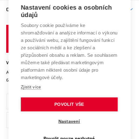
Zpracování osobních údajů uchazečů o studium
Firemní spolupráce
Mezinárodní vědecká rada
Nastavení cookies a osobních
O UNIVERZITĚ
Doktorské studium
Podpora podnikání
E-přihláška
údajů
Zahraniční spolupráce
Systém zajišťování kvality výzkumu
Profil univerzity
Spolupráce se školami
Soubory cookie používáme ke
Vysoké
Výzkumné infrastruktury
shromažďování a analýze informací o výkonu
Udržitelná univerzita
učení
Služby univerzity
Transfer znalostí
a používání webu, zajištění fungování funkcí
technické
Podnikavá univerzita / ContriBUTe
Mezinárodní dohody
ze sociálních médií a ke zlepšení a
Open Science
v
Bezpečná univerzita
přizpůsobení obsahu a reklam. Se souhlasem
Univerzitní sítě
Brně
Projekty
můžeme také předávat marketingovým
VYSOKÉ UČENÍ TECHNICKÉ V BRNĚ
Vyznamenání
platformám některé osobní údaje pro
Projekty ze strukturálních fondů
Antonínská 548/1
www.vut.cz
marketingové účely.
Organizační struktura
602 00 Brno
vut@vutbr.cz
Specifický výzkum
Zjistit více
Úřední deska
Ochrana osobních údajů
POVOLIT VŠE
(externí
Pracovní příležitosti
Nastavení
odkaz)
Podpora a rozvoj zaměstnanců a studujících
Povolit pouze nezbytné