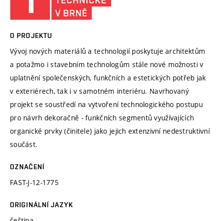
O PROJEKTU
Vývoj nových materiálů a technologií poskytuje architektům
a potažmo i stavebním technologům stále nové možnosti v
uplatnění společenských, funkčních a estetických potřeb jak
v exteriérech, tak i v samotném interiéru. Navrhovaný
projekt se soustředí na vytvoření technologického postupu
pro návrh dekoračně - funkčních segmentů využívajících
organické prvky (činitele) jako jejich extenzivní nedestruktivní
součást.
OZNAČENÍ
FAST-J-12-1775
ORIGINÁLNÍ JAZYK
čeština