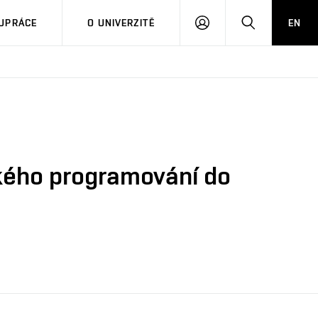
PŘIHLÁSIT
HLEDAT
UPRÁCE
O UNIVERZITĚ
EN
SE
ckého programování do