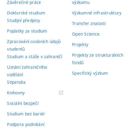
Závěrečné práce
výzkumu
Doktorské studium
Výzkumné infrastruktury
Studijní předpisy
Transfer znalostí
Poplatky za studium
Open Science
Zpracování osobních údajů
Projekty
studentů
Projekty ze strukturálních
Studium a stáže v zahraničí
fondů
Uznání zahraničního
Specifický výzkum
vzdělání
Stipendia
(externí
Knihovny
odkaz)
Sociální bezpečí
Studium bez bariér
Podpora podnikání