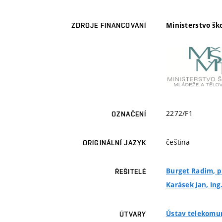
Ministerstvo šk
ZDROJE FINANCOVÁNÍ
2272/F1
OZNAČENÍ
čeština
ORIGINÁLNÍ JAZYK
Burget Radim, pr
ŘEŠITELÉ
Karásek Jan, Ing.
Ústav telekomu
ÚTVARY