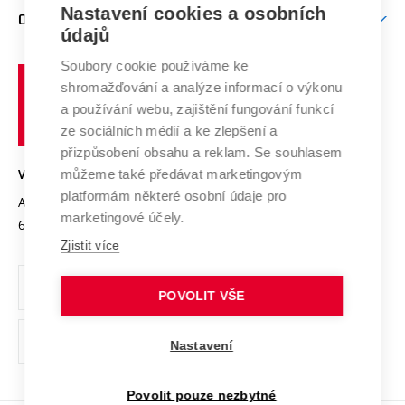
Firemní spolupráce
Mezinárodní vědecká rada
Nastavení cookies a osobních
O UNIVERZITĚ
Doktorské studium
Podpora podnikání
E-přihláška
údajů
Zahraniční spolupráce
Systém zajišťování kvality výzkumu
Profil univerzity
Spolupráce se školami
Soubory cookie používáme ke
Vysoké
Výzkumné infrastruktury
shromažďování a analýze informací o výkonu
Udržitelná univerzita
učení
Služby univerzity
Transfer znalostí
a používání webu, zajištění fungování funkcí
technické
Podnikavá univerzita / ContriBUTe
Mezinárodní dohody
ze sociálních médií a ke zlepšení a
Open Science
v
Bezpečná univerzita
přizpůsobení obsahu a reklam. Se souhlasem
Univerzitní sítě
Brně
Projekty
můžeme také předávat marketingovým
VYSOKÉ UČENÍ TECHNICKÉ V BRNĚ
Vyznamenání
platformám některé osobní údaje pro
Projekty ze strukturálních fondů
Antonínská 548/1
www.vut.cz
marketingové účely.
Organizační struktura
602 00 Brno
vut@vutbr.cz
Specifický výzkum
Zjistit více
Úřední deska
Ochrana osobních údajů
POVOLIT VŠE
(externí
Pracovní příležitosti
Nastavení
odkaz)
Podpora a rozvoj zaměstnanců a studujících
Povolit pouze nezbytné
Rovné příležitosti