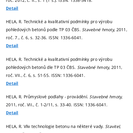
roč. 2012, č. II.,
s. 1 (1 s.).
ISSN: 1338-3418.
Detail
HELA, R. Technické a kvalitativní podmínky pro výrobu
pohledových betonů podle TP 03 ČBS.
Stavebné hmoty,
2011,
roč. 7., č. 6,
s. 32-36.
ISSN: 1336-6041.
Detail
HELA, R. Technické a kvalitativní podmínky pro výrobu
pohledových betonů dle TP 03 ČBS.
Stavebné hmoty,
2011,
roč. VII., č. 6,
s. 51-55.
ISSN: 1336-6041.
Detail
HELA, R. Průmyslové podlahy - provádění.
Stavebné hmoty,
2011, roč. VII., č. 1-2/11,
s. 33-40.
ISSN: 1336-6041.
Detail
HELA, R. Vliv technologie betonu na některé vady.
Stavitel,