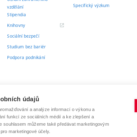
Specifický výzkum
vzdělání
Stipendia
(externí
Knihovny
odkaz)
Sociální bezpečí
Studium bez bariér
Podpora podnikání
sobních údajů
romažďování a analýze informací o výkonu a
VYSOKÉ UČENÍ TECHNICKÉ V BRNĚ
ní funkcí ze sociálních médií a ke zlepšení a
Antonínská 548/1
www.vut.cz
 Se souhlasem můžeme také předávat marketingovým
602 00 Brno
vut@vutbr.cz
 pro marketingové účely.