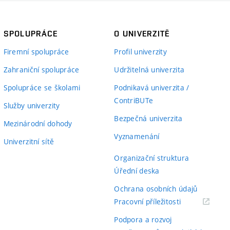
SPOLUPRÁCE
O UNIVERZITĚ
Firemní spolupráce
Profil univerzity
Zahraniční spolupráce
Udržitelná univerzita
Spolupráce se školami
Podnikavá univerzita /
ContriBUTe
Služby univerzity
Bezpečná univerzita
Mezinárodní dohody
Vyznamenání
Univerzitní sítě
Organizační struktura
Úřední deska
Ochrana osobních údajů
(externí
Pracovní příležitosti
odkaz)
Podpora a rozvoj