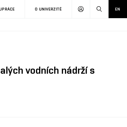
PŘIHLÁSIT
HLEDAT
UPRÁCE
O UNIVERZITĚ
EN
SE
lých vodních nádrží s