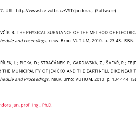
ST
. URL: http://www.fce.vutbr.cz/VST/jandora.j. (Software)
 ŠEVČÍK, R. THE PHYSICAL SUBSTANCE OF THE METHOD OF ELECTR
hedule and roceedings.
neuv. Brno: VUTIUM, 2010.
p. 23-43.
ISBN:
PAŘÍLEK, L.; PICKA, D.; STRAČÁNEK, P.; GARDAVSKÁ, Z.; ŠAFÁŘ, R.;
THE MUNICIPALITY OF JEVÍČKO AND THE EARTH-FILL DIKE NEAR T
hedule and Proceedings.
neuv. Brno: VUTIUM, 2010.
p. 134-144.
IS
ndora Jan, prof. Ing., Ph.D.