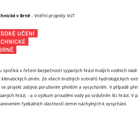
- Vnitřní projekty VUT
chnické v Brně
u spočívá v řešení bezpečnosti sypaných hrází malých vodních nádrž
klimatických změn. Ze všech možných scénářů hydrologických extré
 se projekt zabývá porušením přelitím a vysycháním. V případě přeli
ypaných hrází, - a o výzkum proudění vody po vzdušním líci hrází. V 
tanovením fyzikálních vlastností zemin náchylných k vysychání.