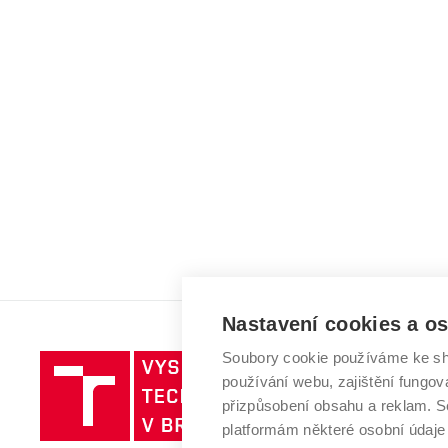
Nastavení cookies a o
Soubory cookie používáme ke sh
Vysoké
používání webu, zajištění fungová
učení
přizpůsobení obsahu a reklam.
technické
platformám některé osobní údaje
v