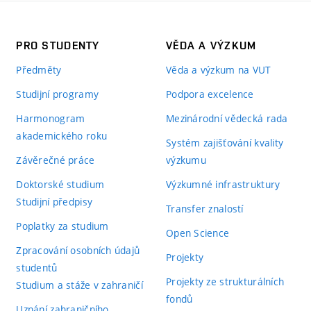
PRO STUDENTY
VĚDA A VÝZKUM
Předměty
Věda a výzkum na VUT
Studijní programy
Podpora excelence
Harmonogram
Mezinárodní vědecká rada
akademického roku
Systém zajišťování kvality
Závěrečné práce
výzkumu
Doktorské studium
Výzkumné infrastruktury
Studijní předpisy
Transfer znalostí
Poplatky za studium
Open Science
Zpracování osobních údajů
Projekty
studentů
Projekty ze strukturálních
Studium a stáže v zahraničí
fondů
Uznání zahraničního