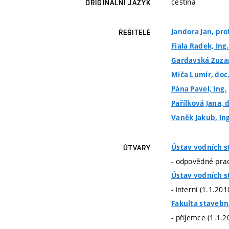
čeština
ORIGINÁLNÍ JAZYK
Jandora Jan, prof
ŘEŠITELÉ
Fiala Radek, Ing.
Gardavská Zuzan
Miča Lumír, doc.
Pána Pavel, Ing.
Pařílková Jana, d
Vaněk Jakub, Ing
Ústav vodních s
ÚTVARY
- odpovědné prac
Ústav vodních s
- interní (1.1.20
Fakulta stavebn
- příjemce (1.1.2