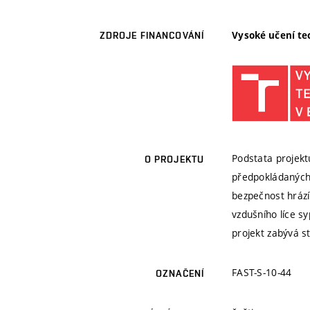
Vysoké učení te
ZDROJE FINANCOVÁNÍ
Podstata projekt
O PROJEKTU
předpokládaných 
bezpečnost hrází
vzdušního líce s
projekt zabývá s
FAST-S-10-44
OZNAČENÍ