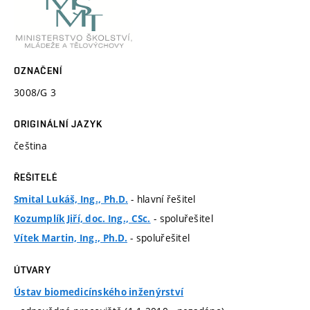
OZNAČENÍ
3008/G 3
ORIGINÁLNÍ JAZYK
čeština
ŘEŠITELÉ
- hlavní řešitel
Smital Lukáš, Ing., Ph.D.
- spoluřešitel
Kozumplík Jiří, doc. Ing., CSc.
- spoluřešitel
Vítek Martin, Ing., Ph.D.
ÚTVARY
Ústav biomedicínského inženýrství