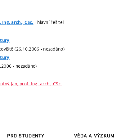
- hlavní řešitel
 Ing. arch., CSc.
ktury
oviště (26.10.2006 - nezadáno)
ktury
0.2006 - nezadáno)
utný Jan, prof. Ing. arch., CSc.
PRO STUDENTY
VĚDA A VÝZKUM