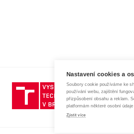
Nastavení cookies a o
Soubory cookie používáme ke sh
Vysoké
používání webu, zajištění fungová
učení
přizpůsobení obsahu a reklam.
technické
platformám některé osobní údaje
v
Brně
Zjistit více