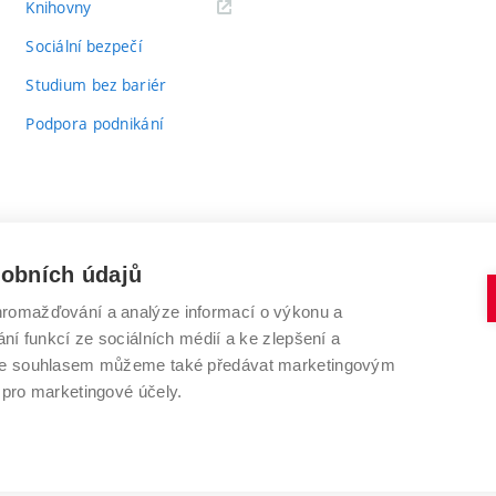
(externí
Knihovny
odkaz)
Sociální bezpečí
Studium bez bariér
Podpora podnikání
sobních údajů
romažďování a analýze informací o výkonu a
VYSOKÉ UČENÍ TECHNICKÉ V BRNĚ
ní funkcí ze sociálních médií a ke zlepšení a
Antonínská 548/1
www.vut.cz
 Se souhlasem můžeme také předávat marketingovým
602 00 Brno
vut@vutbr.cz
 pro marketingové účely.