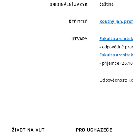
čeština
ORIGINÁLNÍ JAZYK
Koutný Jan, prof.
ŘEŠITELÉ
Fakulta archite
ÚTVARY
- odpovědné prac
Fakulta archite
- příjemce (26.1
Odpovědnost:
Ko
ŽIVOT NA VUT
PRO UCHAZEČE