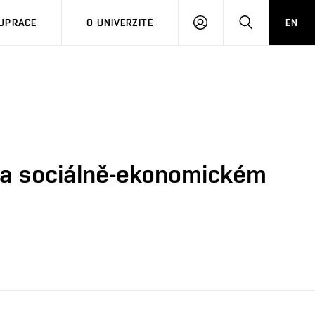
PŘIHLÁSIT
HLEDAT
UPRÁCE
O UNIVERZITĚ
EN
SE
m a sociálně-ekonomickém