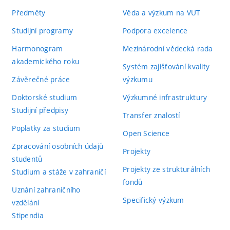
Předměty
Věda a výzkum na VUT
Studijní programy
Podpora excelence
Harmonogram
Mezinárodní vědecká rada
akademického roku
Systém zajišťování kvality
Závěrečné práce
výzkumu
Doktorské studium
Výzkumné infrastruktury
Studijní předpisy
Transfer znalostí
Poplatky za studium
Open Science
Zpracování osobních údajů
Projekty
studentů
Projekty ze strukturálních
Studium a stáže v zahraničí
fondů
Uznání zahraničního
Specifický výzkum
vzdělání
Stipendia