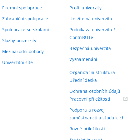
Firemní spolupráce
Profil univerzity
Zahraniční spolupráce
Udržitelná univerzita
Spolupráce se školami
Podnikavá univerzita /
ContriBUTe
Služby univerzity
Bezpečná univerzita
Mezinárodní dohody
Vyznamenání
Univerzitní sítě
Organizační struktura
Úřední deska
Ochrana osobních údajů
(externí
Pracovní příležitosti
odkaz)
Podpora a rozvoj
zaměstnanců a studujících
Rovné příležitosti
Sociální bezpečí