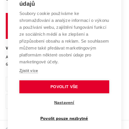
E-přihláška
údajů
Zahraniční spolupráce
Systém zajišťování kvality výzkumu
Profil univerzity
Spolupráce se školami
Soubory cookie používáme ke
Vysoké
Výzkumné infrastruktury
shromažďování a analýze informací o výkonu
Udržitelná univerzita
učení
Služby univerzity
Transfer znalostí
a používání webu, zajištění fungování funkcí
technické
Podnikavá univerzita / ContriBUTe
Mezinárodní dohody
ze sociálních médií a ke zlepšení a
Open Science
v
Bezpečná univerzita
přizpůsobení obsahu a reklam. Se souhlasem
Univerzitní sítě
Brně
Projekty
můžeme také předávat marketingovým
VYSOKÉ UČENÍ TECHNICKÉ V BRNĚ
Vyznamenání
platformám některé osobní údaje pro
Projekty ze strukturálních fondů
Antonínská 548/1
www.vut.cz
marketingové účely.
Organizační struktura
602 00 Brno
vut@vutbr.cz
Specifický výzkum
Zjistit více
Úřední deska
Ochrana osobních údajů
POVOLIT VŠE
(externí
Pracovní příležitosti
Nastavení
odkaz)
Podpora a rozvoj zaměstnanců a studujících
Povolit pouze nezbytné
Rovné příležitosti
Copyright © 2026 VUT