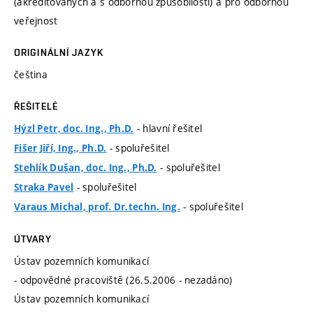
(akreditovaných a s odbornou způsobilostí) a pro odbornou
veřejnost
ORIGINÁLNÍ JAZYK
čeština
ŘEŠITELÉ
- hlavní řešitel
Hýzl Petr, doc. Ing., Ph.D.
- spoluřešitel
Fišer Jiří, Ing., Ph.D.
- spoluřešitel
Stehlík Dušan, doc. Ing., Ph.D.
- spoluřešitel
Straka Pavel
- spoluřešitel
Varaus Michal, prof. Dr.techn. Ing.
ÚTVARY
Ústav pozemních komunikací
- odpovědné pracoviště (26.5.2006 - nezadáno)
Ústav pozemních komunikací