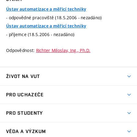
Ústav automatizace a měřicí techniky
- odpovědné pracoviště (18.5.2006 - nezadáno)
Ústav automatizace a měřicí techniky
- příjemce (18.5.2006 - nezadáno)
Odpovědnost:
Richter Miloslav, Ing., Ph.D.
ŽIVOT NA VUT
Atmosféra VUT
PRO UCHAZEČE
Prostory školy
Proč na VUT
Koleje
PRO STUDENTY
Studijní programy
Stravování
Předměty
Studijní předpisy
Studium a stáže v zahraničí
Stipendia
Dny otevřených dveří
VĚDA A VÝZKUM
Sport na VUT
(externí
Studijní programy
Poplatky za studium
Uznání zahraničního vzdělání
Knihovny