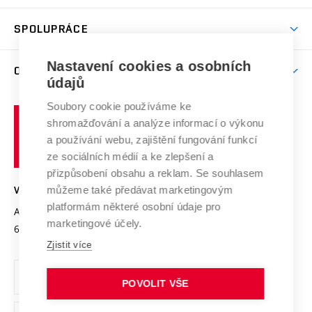
Aktivity pro juniory
Studentský život
odkaz)
Věda a výzkum na VUT
Harmonogram akademického roku
Zpracování osobních údajů studentů
Sociální bezpečí
SPOLUPRÁCE
Celoživotní vzdělávání
Brno
Podpora excelence
Závěrečné práce
Studium bez bariér
Zpracování osobních údajů uchazečů o studium
Firemní spolupráce
Nastavení cookies a osobních
Mezinárodní vědecká rada
O UNIVERZITĚ
Doktorské studium
Podpora podnikání
E-přihláška
údajů
Zahraniční spolupráce
Systém zajišťování kvality výzkumu
Profil univerzity
Soubory cookie používáme ke
Spolupráce se školami
Vysoké
Výzkumné infrastruktury
shromažďování a analýze informací o výkonu
Udržitelná univerzita
učení
Služby univerzity
Transfer znalostí
a používání webu, zajištění fungování funkcí
technické
Podnikavá univerzita / ContriBUTe
Mezinárodní dohody
ze sociálních médií a ke zlepšení a
Open Science
v
Bezpečná univerzita
přizpůsobení obsahu a reklam. Se souhlasem
Univerzitní sítě
Brně
Projekty
můžeme také předávat marketingovým
VYSOKÉ UČENÍ TECHNICKÉ V BRNĚ
Vyznamenání
platformám některé osobní údaje pro
Projekty ze strukturálních fondů
Antonínská 548/1
www.vut.cz
marketingové účely.
Organizační struktura
602 00 Brno
vut@vutbr.cz
Specifický výzkum
Zjistit více
Úřední deska
Ochrana osobních údajů
POVOLIT VŠE