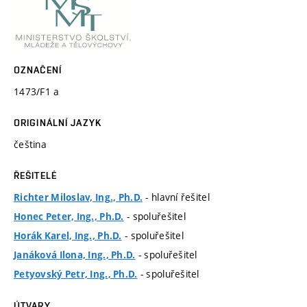
OZNAČENÍ
1473/F1 a
ORIGINÁLNÍ JAZYK
čeština
ŘEŠITELÉ
- hlavní řešitel
Richter Miloslav, Ing., Ph.D.
- spoluřešitel
Honec Peter, Ing., Ph.D.
- spoluřešitel
Horák Karel, Ing., Ph.D.
- spoluřešitel
Janáková Ilona, Ing., Ph.D.
- spoluřešitel
Petyovský Petr, Ing., Ph.D.
ÚTVARY