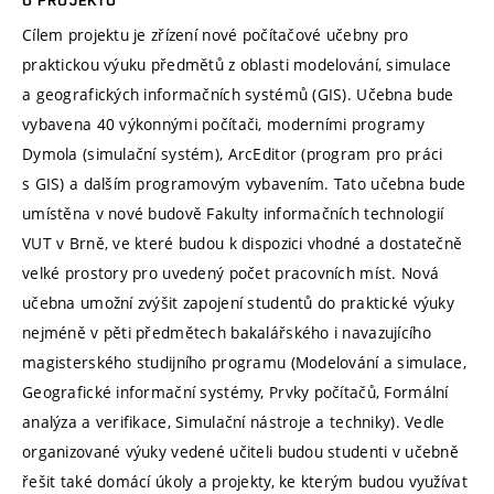
Cílem projektu je zřízení nové počítačové učebny pro
praktickou výuku předmětů z oblasti modelování, simulace
a geografických informačních systémů (GIS). Učebna bude
vybavena 40 výkonnými počítači, moderními programy
Dymola (simulační systém), ArcEditor (program pro práci
s GIS) a dalším programovým vybavením. Tato učebna bude
umístěna v nové budově Fakulty informačních technologií
VUT v Brně, ve které budou k dispozici vhodné a dostatečně
velké prostory pro uvedený počet pracovních míst. Nová
učebna umožní zvýšit zapojení studentů do praktické výuky
nejméně v pěti předmětech bakalářského i navazujícího
magisterského studijního programu (Modelování a simulace,
Geografické informační systémy, Prvky počítačů, Formální
analýza a verifikace, Simulační nástroje a techniky). Vedle
organizované výuky vedené učiteli budou studenti v učebně
řešit také domácí úkoly a projekty, ke kterým budou využívat