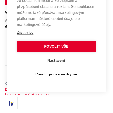
Mezinárodní dohody
ze sociálních médií a ke zlepšení a
Open Science
v
Bezpečná univerzita
přizpůsobení obsahu a reklam. Se souhlasem
Univerzitní sítě
Brně
Projekty
můžeme také předávat marketingovým
VYSOKÉ UČENÍ TECHNICKÉ V BRNĚ
Vyznamenání
platformám některé osobní údaje pro
Projekty ze strukturálních fondů
Antonínská 548/1
www.vut.cz
marketingové účely.
Organizační struktura
602 00 Brno
vut@vutbr.cz
Specifický výzkum
Zjistit více
Úřední deska
Ochrana osobních údajů
POVOLIT VŠE
(externí
Pracovní příležitosti
Nastavení
odkaz)
Podpora a rozvoj zaměstnanců a studujících
Povolit pouze nezbytné
Rovné příležitosti
Copyright © 2026 VUT
Sociální bezpečí
Prohlášení o přístupnosti
HR Award
Informace o používání cookies
Kontakty