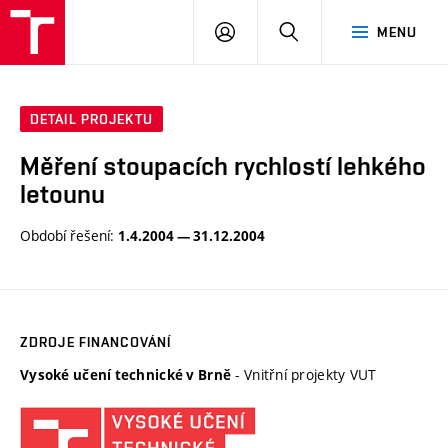
VUT
PŘIHLÁSIT
HLEDAT
MENU
SE
DETAIL PROJEKTU
Měření stoupacích rychlostí lehkého
letounu
Období řešení:
1.4.2004 — 31.12.2004
ZDROJE FINANCOVÁNÍ
- Vnitřní projekty VUT
Vysoké učení technické v Brně