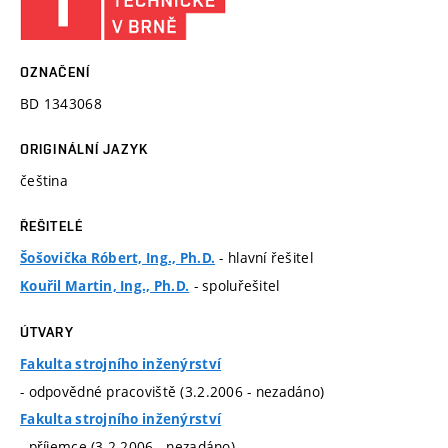
OZNAČENÍ
BD 1343068
ORIGINÁLNÍ JAZYK
čeština
ŘEŠITELÉ
- hlavní řešitel
Šošovička Róbert, Ing., Ph.D.
- spoluřešitel
Kouřil Martin, Ing., Ph.D.
ÚTVARY
Fakulta strojního inženýrství
- odpovědné pracoviště (3.2.2006 - nezadáno)
Fakulta strojního inženýrství
- příjemce (3.2.2006 - nezadáno)