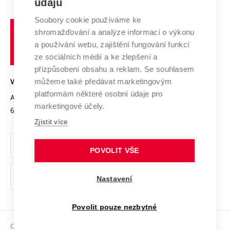
údajů
Zahraniční spolupráce
Systém zajišťování kvality výzkumu
Profil univerzity
Soubory cookie používáme ke
Spolupráce se školami
Vysoké
Výzkumné infrastruktury
shromažďování a analýze informací o výkonu
Udržitelná univerzita
učení
Služby univerzity
Transfer znalostí
a používání webu, zajištění fungování funkcí
technické
Podnikavá univerzita / ContriBUTe
Mezinárodní dohody
ze sociálních médií a ke zlepšení a
Open Science
v
Bezpečná univerzita
přizpůsobení obsahu a reklam. Se souhlasem
Univerzitní sítě
Brně
Projekty
můžeme také předávat marketingovým
VYSOKÉ UČENÍ TECHNICKÉ V BRNĚ
Vyznamenání
platformám některé osobní údaje pro
Projekty ze strukturálních fondů
Antonínská 548/1
www.vut.cz
marketingové účely.
Organizační struktura
602 00 Brno
vut@vutbr.cz
Specifický výzkum
Zjistit více
Úřední deska
Ochrana osobních údajů
POVOLIT VŠE
(externí
Pracovní příležitosti
Nastavení
odkaz)
Podpora a rozvoj zaměstnanců a studujících
Povolit pouze nezbytné
Rovné příležitosti
Copyright © 2026 VUT
Sociální bezpečí