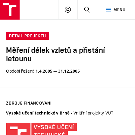
VUT
PŘIHLÁSIT
HLEDAT
MENU
SE
DETAIL PROJEKTU
Měření délek vzletů a přistání
letounu
Období řešení:
1.4.2005 — 31.12.2005
ZDROJE FINANCOVÁNÍ
- Vnitřní projekty VUT
Vysoké učení technické v Brně