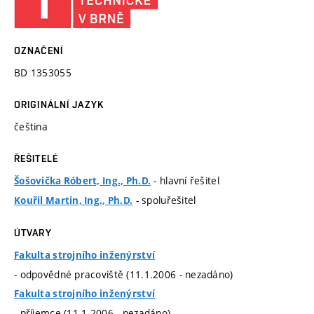
OZNAČENÍ
BD 1353055
ORIGINÁLNÍ JAZYK
čeština
ŘEŠITELÉ
- hlavní řešitel
Šošovička Róbert, Ing., Ph.D.
- spoluřešitel
Kouřil Martin, Ing., Ph.D.
ÚTVARY
Fakulta strojního inženýrství
- odpovědné pracoviště (11.1.2006 - nezadáno)
Fakulta strojního inženýrství
- příjemce (11.1.2006 - nezadáno)