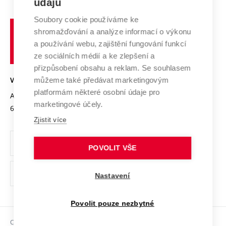
údajů
Zahraniční spolupráce
Systém zajišťování kvality výzkumu
Profil univerzity
Soubory cookie používáme ke
Spolupráce se školami
Vysoké
Výzkumné infrastruktury
shromažďování a analýze informací o výkonu
Udržitelná univerzita
učení
Služby univerzity
Transfer znalostí
a používání webu, zajištění fungování funkcí
technické
Podnikavá univerzita / ContriBUTe
Mezinárodní dohody
ze sociálních médií a ke zlepšení a
Open Science
v
Bezpečná univerzita
přizpůsobení obsahu a reklam. Se souhlasem
Univerzitní sítě
Brně
Projekty
můžeme také předávat marketingovým
VYSOKÉ UČENÍ TECHNICKÉ V BRNĚ
Vyznamenání
platformám některé osobní údaje pro
Projekty ze strukturálních fondů
Antonínská 548/1
www.vut.cz
marketingové účely.
Organizační struktura
602 00 Brno
vut@vutbr.cz
Specifický výzkum
Zjistit více
Úřední deska
Ochrana osobních údajů
POVOLIT VŠE
(externí
Pracovní příležitosti
Nastavení
odkaz)
Podpora a rozvoj zaměstnanců a studujících
Povolit pouze nezbytné
Rovné příležitosti
Copyright © 2026 VUT
Sociální bezpečí