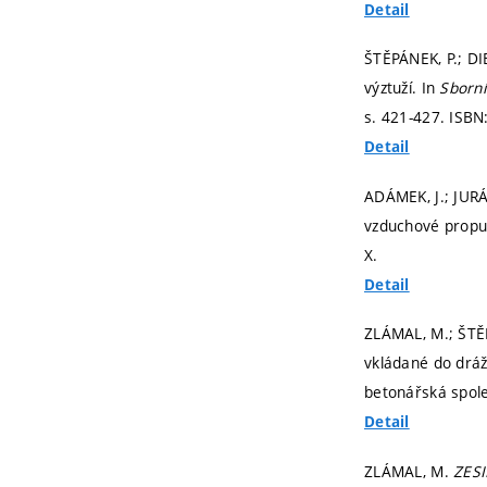
Detail
ŠTĚPÁNEK, P.; DI
výztuží. In
Sborní
s. 421-427.
ISBN
Detail
ADÁMEK, J.; JURÁ
vzduchové propu
X.
Detail
ZLÁMAL, M.; ŠTĚP
vkládané do dráž
betonářská spol
Detail
ZLÁMAL, M.
ZES