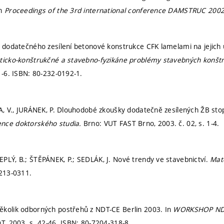
In
Proceedings of the 3rd international conference DAMSTRUC 200
v dodatečného zesílení betonové konstrukce CFK lamelami na jejich 
ticko-konštrukčné a stavebno-fyzikáne problémy stavebných konšt
1-6.
ISBN: 80-232-0192-1.
KA, V., JURÁNEK, P. Dlouhodobé zkoušky dodatečně zesílených ŽB sto
nce doktorského studia.
Brno: VUT FAST Brno, 2003. č. 02,
s. 1-4.
PLÝ, B.; ŠTĚPÁNEK, P.; SEDLÁK, J. Nové trendy ve stavebnictví.
Mate
213-0311.
ěkolik odborných postřehů z NDT-CE Berlin 2003. In
WORKSHOP ND
DT, 2003.
s. 42-46.
ISBN: 80-7204-318-8.