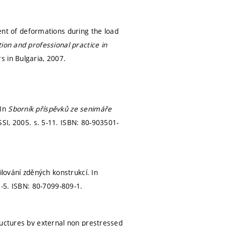
t of deformations during the load
on and professional practice in
 in Bulgaria, 2007.
 In
Sborník příspěvků ze senimáře
SSI, 2005.
s. 5-11.
ISBN: 80-903501-
ilování zděných konstrukcí. In
1-5.
ISBN: 80-7099-809-1.
ructures by external non prestressed