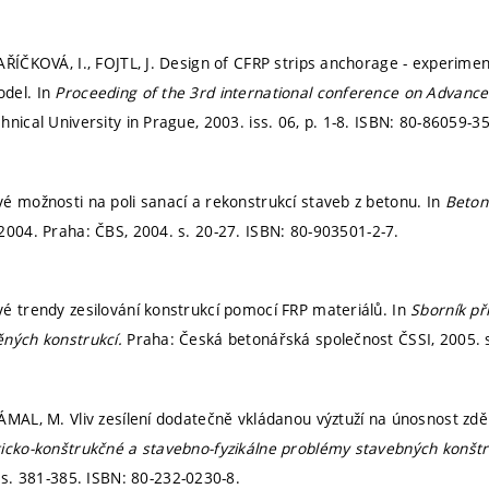
AŘÍČKOVÁ, I., FOJTL, J. Design of CFRP strips anchorage - experiment
del. In
Proceeding of the 3rd international conference on Advanc
nical University in Prague, 2003. iss. 06,
p. 1-8.
ISBN: 80-86059-35
é možnosti na poli sanací a rekonstrukcí staveb z betonu. In
Beton
2004. Praha: ČBS, 2004.
s. 20-27.
ISBN: 80-903501-2-7.
é trendy zesilování konstrukcí pomocí FRP materiálů. In
Sborník př
ěných konstrukcí.
Praha: Česká betonářská společnost ČSSI, 2005.
ÁMAL, M. Vliv zesílení dodatečně vkládanou výztuží na únosnost zd
icko-konštrukčné a stavebno-fyzikálne problémy stavebných konštr
.
s. 381-385.
ISBN: 80-232-0230-8.