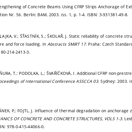
engthening of Concrete Beams Using CFRP Strips Anchorage of Ext
tion Nr. 56. Berlin: BAM, 2003. iss. 1,
p. 1-4.
ISBN: 3-931381-49-8.
LAJKA, V.; ŠŤASTNÍK, S.; ŠKOLAŘ, J. Static reliability of concrete 
ure and force loading. In
Abstracts SMiRT 17.
Praha: Czech Standard 
 80-214-2413-3.
ŇURA, T.; PODOLKA, L.; ŠVAŘÍČKOVÁ, I. Additional CFRP non-prestr
oceedings of International Conference ASSCCA 03.
Sydney: 2003. i
NEK, P.; FOJTL, J. Influence of thermal degradation on anchorage 
ANICS OF CONCRETE AND CONCRETE STRUCTURES, VOLS 1-3.
Lei
BN: 978-0-415-44066-0.