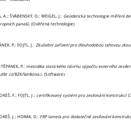
A, A.; ŠVÁBENSKÝ, O.; WEIGEL, J.:
Geodetická technologie měření d
ropních panelů
. (Ověřená technologie)
NEK, P.; FOJTL, J.:
Zkušební zařízení pro dlouhodobou tahovou zkouš
ŠTĚPÁNEK, P.:
metodika statického návrhu výpočtu externího zesílen
utbr.cz/BZK/lanikova.i. (Software)
KEŠ, F.; FOJTL, J.:
certifikovaný systém pro zesilování konstrukcí 
OKEŠ, J.; HORÁK, D.:
FRP lamela pro dodatečné zesilování konstrukc