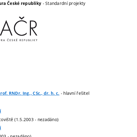
- Standardní projekty
ra České republiky
- hlavní řešitel
of. RNDr. Ing., CSc., dr. h. c.
í
oviště (1.5.2003 - nezadáno)
í
2003 - nezadáno)