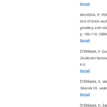
Detail
KALVODA, P.; PO
test of brick vaul
geodesy and rela
p. 106-110.
ISBN
Detail
ŠTĚPÁNEK, P. Úvo
Zesilování beton
6-X.
Detail
ŠTĚPÁNEK, P., VAŇ
Sborník VII. ved
Detail
ŠTĚPÁNEK, P., ŠV