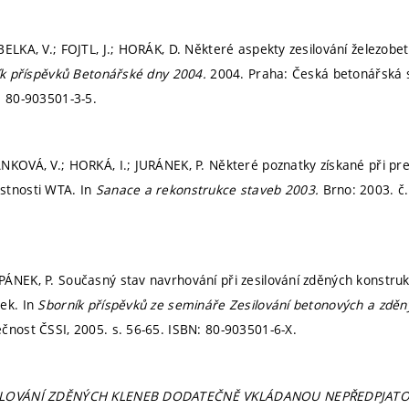
BELKA, V.; FOJTL, J.; HORÁK, D. Některé aspekty zesilování železobe
k příspěvků Betonářské dny 2004.
2004. Praha: Česká betonářská s
: 80-903501-3-5.
NKOVÁ, V.; HORKÁ, I.; JURÁNEK, P. Některé poznatky získané při pre
stnosti WTA. In
Sanace a rekonstrukce staveb 2003.
Brno: 2003. č
ÁNEK, P. Současný stav navrhování při zesilování zděných konstru
ek. In
Sborník příspěvků ze semináře Zesilování betonových a zděn
ečnost ČSSI, 2005.
s. 56-65.
ISBN: 80-903501-6-X.
ILOVÁNÍ ZDĚNÝCH KLENEB DODATEČNĚ VKLÁDANOU NEPŘEDPJATO