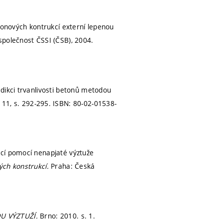
tonových kontrukcí externí lepenou
polečnost ČSSI (ČSB), 2004.
dikci trvanlivosti betonů metodou
. 11,
s. 292-295.
ISBN: 80-02-01538-
kcí pomocí nenapjaté výztuže
ých konstrukcí.
Praha: Česká
U VÝZTUŽÍ.
Brno: 2010.
s. 1.