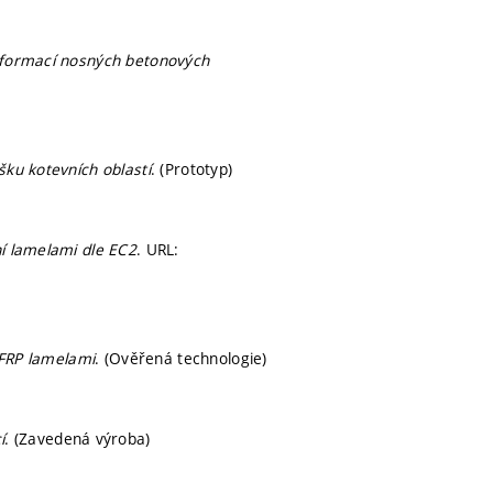
eformací nosných betonových
ku kotevních oblastí
. (Prototyp)
í lamelami dle EC2
. URL:
CFRP lamelami
. (Ověřená technologie)
í
. (Zavedená výroba)