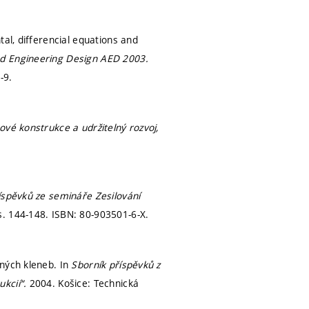
al, differencial equations and
ed Engineering Design AED 2003.
-9.
ové konstrukce a udržitelný rozvoj,
íspěvků ze semináře Zesilování
s. 144-148.
ISBN: 80-903501-6-X.
ěných kleneb. In
Sborník příspěvků z
ukcií“.
2004. Košice: Technická