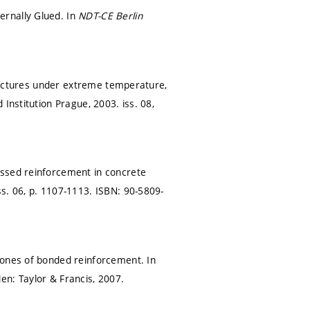
ernally Glued. In
NDT-CE Berlin
structures under extreme temperature,
Institution Prague, 2003. iss. 08,
essed reinforcement in concrete
ss. 06,
p. 1107-1113.
ISBN: 90-5809-
zones of bonded reinforcement. In
den: Taylor & Francis, 2007.