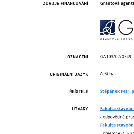
Grantová agentu
ZDROJE FINANCOVÁNÍ
GA103/02/0749
OZNAČENÍ
čeština
ORIGINÁLNÍ JAZYK
Štěpánek Petr, pr
ŘEŠITELÉ
Fakulta stavebn
ÚTVARY
- odpovědné prac
Fakulta stavebn
- příjemce (1.5.