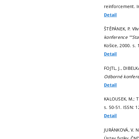
reinforcement. 
Detail
ŠTĚPÁNEK, P. Vli
konference ""Sta
Košice, 2000.
s. 
Detail
FOJTL, J., DIBEL
Odborné konfere
Detail
KALOUSEK, M.; TE
s. 50-51.
ISSN: 1
Detail
JURÁNKOVÁ, V. N
Ústav fyziky, ČN