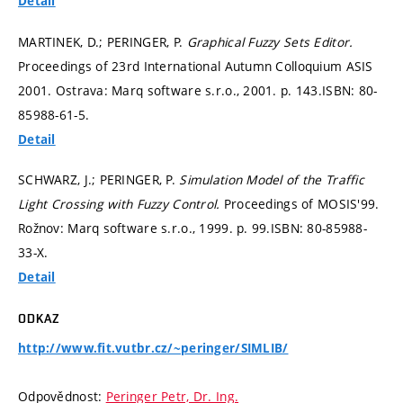
Detail
MARTINEK, D.; PERINGER, P.
Graphical Fuzzy Sets Editor.
Proceedings of 23rd International Autumn Colloquium ASIS
2001. Ostrava: Marq software s.r.o., 2001.
p. 143.
ISBN: 80-
85988-61-5.
Detail
SCHWARZ, J.; PERINGER, P.
Simulation Model of the Traffic
Light Crossing with Fuzzy Control.
Proceedings of MOSIS'99.
Rožnov: Marq software s.r.o., 1999.
p. 99.
ISBN: 80-85988-
33-X.
Detail
ODKAZ
http://www.fit.vutbr.cz/~peringer/SIMLIB/
Odpovědnost:
Peringer Petr, Dr. Ing.