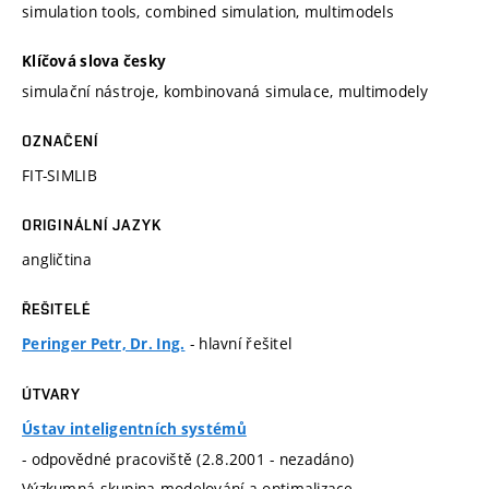
simulation tools, combined simulation, multimodels
Klíčová slova česky
simulační nástroje, kombinovaná simulace, multimodely
OZNAČENÍ
FIT-SIMLIB
ORIGINÁLNÍ JAZYK
angličtina
ŘEŠITELÉ
- hlavní řešitel
Peringer Petr, Dr. Ing.
ÚTVARY
Ústav inteligentních systémů
- odpovědné pracoviště (2.8.2001 - nezadáno)
Výzkumná skupina modelování a optimalizace