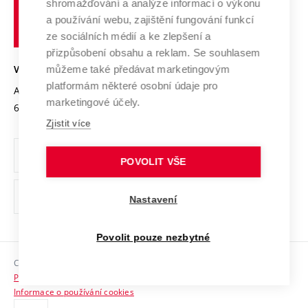
shromažďování a analýze informací o výkonu
Udržitelná univerzita
učení
Služby univerzity
Transfer znalostí
a používání webu, zajištění fungování funkcí
technické
Podnikavá univerzita / ContriBUTe
Mezinárodní dohody
ze sociálních médií a ke zlepšení a
Open Science
v
Bezpečná univerzita
přizpůsobení obsahu a reklam. Se souhlasem
Univerzitní sítě
Brně
Projekty
můžeme také předávat marketingovým
VYSOKÉ UČENÍ TECHNICKÉ V BRNĚ
Vyznamenání
platformám některé osobní údaje pro
Projekty ze strukturálních fondů
Antonínská 548/1
www.vut.cz
marketingové účely.
Organizační struktura
602 00 Brno
vut@vutbr.cz
Specifický výzkum
Zjistit více
Úřední deska
Ochrana osobních údajů
POVOLIT VŠE
(externí
Pracovní příležitosti
Nastavení
odkaz)
Podpora a rozvoj zaměstnanců a studujících
Povolit pouze nezbytné
Rovné příležitosti
Copyright © 2026 VUT
Sociální bezpečí
Prohlášení o přístupnosti
HR Award
Informace o používání cookies