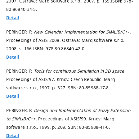
2007. Ostrava: Marq software s.r.o., 2007.
p. 155.
ISBN: 978-
80-86840-34-5.
Detail
PERINGER, P.
New Calendar Implementation for SIMLIB/C++.
Proceedings of ASIS 2008. Ostrava: Marq software s.r.o.,
2008.
s. 166.
ISBN: 978-80-86840-42-0.
Detail
PERINGER, P.
Tools for continuous Simulation in 3D space.
Proceedings of ASIS'97. Krnov, Czech Republic: Marq
software s.r.o., 1997.
p. 327.
ISBN: 80-85988-17-8.
Detail
PERINGER, P.
Design and Implementation of Fuzzy Extension
to SIMLIB/C++.
Proceedings of ASIS'99. Krnov: Marq
software s.r.o., 1999.
p. 209.
ISBN: 80-85988-41-0.
Detail