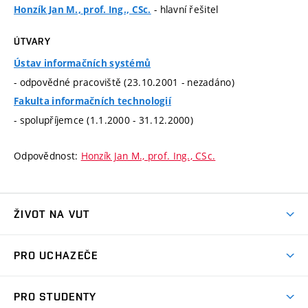
- hlavní řešitel
Honzík Jan M., prof. Ing., CSc.
ÚTVARY
Ústav informačních systémů
- odpovědné pracoviště (23.10.2001 - nezadáno)
Fakulta informačních technologií
- spolupříjemce (1.1.2000 - 31.12.2000)
Odpovědnost:
Honzík Jan M., prof. Ing., CSc.
ŽIVOT NA VUT
Atmosféra VUT
PRO UCHAZEČE
Prostory školy
Proč na VUT
Koleje
PRO STUDENTY