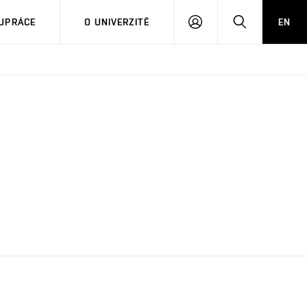
PŘIHLÁSIT
HLEDAT
UPRÁCE
O UNIVERZITĚ
EN
SE