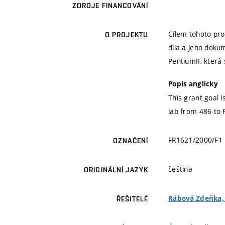
ZDROJE FINANCOVÁNÍ
Cílem tohoto pro
O PROJEKTU
díla a jeho dok
PentiumII, která
Popis anglicky
This grant goal 
lab from 486 to 
FR1621/2000/F1
OZNAČENÍ
čeština
ORIGINÁLNÍ JAZYK
Rábová Zdeňka, d
ŘEŠITELÉ