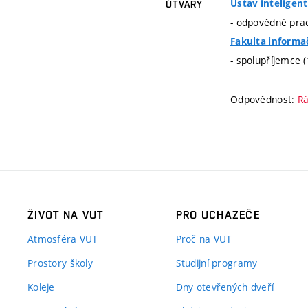
Ústav inteligen
ÚTVARY
- odpovědné prac
Fakulta informa
- spolupříjemce 
Odpovědnost:
Rá
ŽIVOT NA VUT
PRO UCHAZEČE
Atmosféra VUT
Proč na VUT
Prostory školy
Studijní programy
Koleje
Dny otevřených dveří