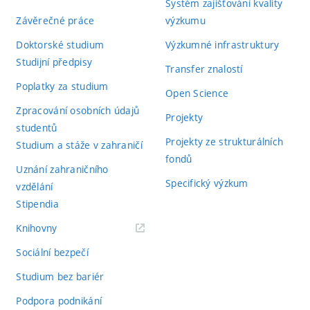
Systém zajišťování kvality
Závěrečné práce
výzkumu
Doktorské studium
Výzkumné infrastruktury
Studijní předpisy
Transfer znalostí
Poplatky za studium
Open Science
Zpracování osobních údajů
Projekty
studentů
Projekty ze strukturálních
Studium a stáže v zahraničí
fondů
Uznání zahraničního
Specifický výzkum
vzdělání
Stipendia
(externí
Knihovny
odkaz)
Sociální bezpečí
Studium bez bariér
Podpora podnikání