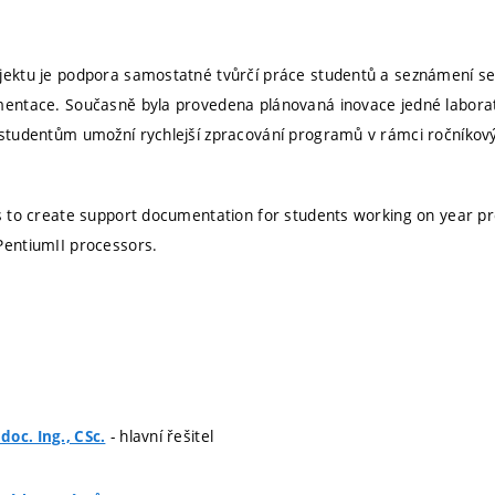
jektu je podpora samostatné tvůrčí práce studentů a seznámení s
umentace. Současně byla provedena plánovaná inovace jedné labora
 studentům umožní rychlejší zpracování programů v rámci ročníkový
is to create support documentation for students working on year pr
PentiumII processors.
- hlavní řešitel
oc. Ing., CSc.