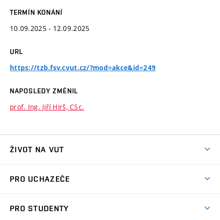
TERMÍN KONÁNÍ
10.09.2025 - 12.09.2025
URL
https://tzb.fsv.cvut.cz/?mod=akce&id=249
NAPOSLEDY ZMĚNIL
prof. Ing. Jiří Hirš, CSc.
ŽIVOT NA VUT
Atmosféra VUT
PRO UCHAZEČE
Prostory školy
Proč na VUT
Koleje
PRO STUDENTY
Studijní programy