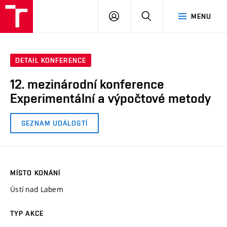
VUT
PŘIHLÁSIT
HLEDAT
MENU
SE
DETAIL KONFERENCE
12. mezinárodní konference
Experimentální a výpočtové metody
SEZNAM UDÁLOSTÍ
MÍSTO KONÁNÍ
Ústí nad Labem
TYP AKCE