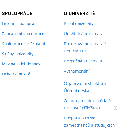
SPOLUPRÁCE
O UNIVERZITĚ
Firemní spolupráce
Profil univerzity
Zahraniční spolupráce
Udržitelná univerzita
Spolupráce se školami
Podnikavá univerzita /
ContriBUTe
Služby univerzity
Bezpečná univerzita
Mezinárodní dohody
Vyznamenání
Univerzitní sítě
Organizační struktura
Úřední deska
Ochrana osobních údajů
(externí
Pracovní příležitosti
odkaz)
Podpora a rozvoj
zaměstnanců a studujících