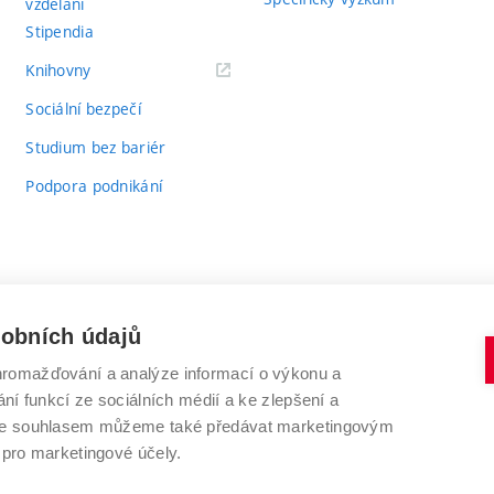
vzdělání
Stipendia
(externí
Knihovny
odkaz)
Sociální bezpečí
Studium bez bariér
Podpora podnikání
sobních údajů
romažďování a analýze informací o výkonu a
VYSOKÉ UČENÍ TECHNICKÉ V BRNĚ
ní funkcí ze sociálních médií a ke zlepšení a
Antonínská 548/1
www.vut.cz
 Se souhlasem můžeme také předávat marketingovým
602 00 Brno
vut@vutbr.cz
 pro marketingové účely.