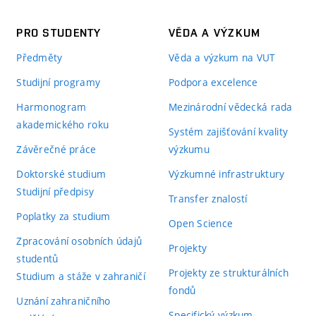
PRO STUDENTY
VĚDA A VÝZKUM
Předměty
Věda a výzkum na VUT
Studijní programy
Podpora excelence
Harmonogram
Mezinárodní vědecká rada
akademického roku
Systém zajišťování kvality
Závěrečné práce
výzkumu
Doktorské studium
Výzkumné infrastruktury
Studijní předpisy
Transfer znalostí
Poplatky za studium
Open Science
Zpracování osobních údajů
Projekty
studentů
Projekty ze strukturálních
Studium a stáže v zahraničí
fondů
Uznání zahraničního
Specifický výzkum