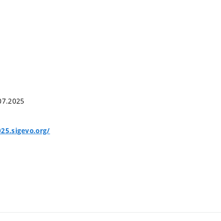
e
.07.2025
025.sigevo.org/