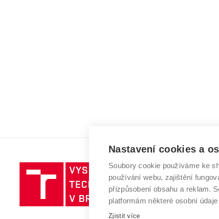
Nastavení cookies a o
Soubory cookie používáme ke sh
Vysoké
používání webu, zajištění fungová
učení
přizpůsobení obsahu a reklam.
technické
platformám některé osobní údaje
v
Zjistit více
Brně