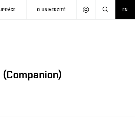
PŘIHLÁSIT
HLEDAT
UPRÁCE
O UNIVERZITĚ
EN
SE
5 (Companion)