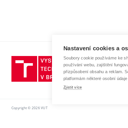
Nastavení cookies a o
Soubory cookie používáme ke sh
Vysoké
používání webu, zajištění fungová
učení
přizpůsobení obsahu a reklam.
technické
platformám některé osobní údaje
v
Zjistit více
Brně
Copyright © 2026 VUT