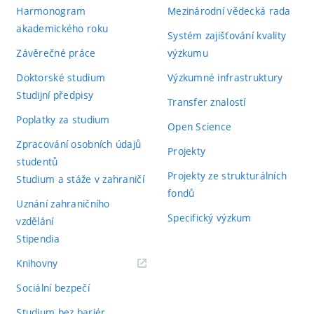
Harmonogram
Mezinárodní vědecká rada
akademického roku
Systém zajišťování kvality
Závěrečné práce
výzkumu
Doktorské studium
Výzkumné infrastruktury
Studijní předpisy
Transfer znalostí
Poplatky za studium
Open Science
Zpracování osobních údajů
Projekty
studentů
Projekty ze strukturálních
Studium a stáže v zahraničí
fondů
Uznání zahraničního
Specifický výzkum
vzdělání
Stipendia
(externí
Knihovny
odkaz)
Sociální bezpečí
Studium bez bariér