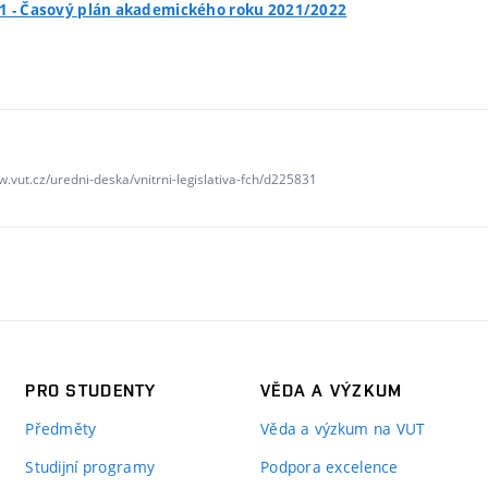
21 - Časový plán akademického roku 2021/2022
w.vut.cz/uredni-deska/vnitrni-legislativa-fch/d225831
PRO STUDENTY
VĚDA A VÝZKUM
Předměty
Věda a výzkum na VUT
Studijní programy
Podpora excelence