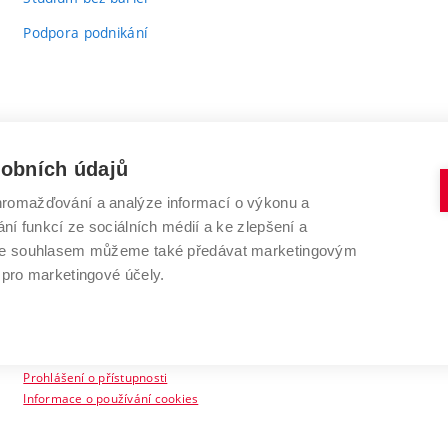
Podpora podnikání
sobních údajů
romažďování a analýze informací o výkonu a
VYSOKÉ UČENÍ TECHNICKÉ V BRNĚ
ní funkcí ze sociálních médií a ke zlepšení a
Antonínská 548/1
www.vut.cz
 Se souhlasem můžeme také předávat marketingovým
602 00 Brno
vut@vutbr.cz
 pro marketingové účely.
Prohlášení o přístupnosti
Informace o používání cookies