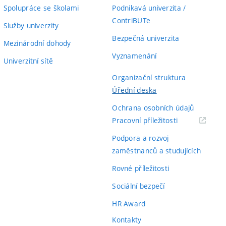
Spolupráce se školami
Podnikavá univerzita /
ContriBUTe
Služby univerzity
Bezpečná univerzita
Mezinárodní dohody
Vyznamenání
Univerzitní sítě
Organizační struktura
Úřední deska
Ochrana osobních údajů
(externí
Pracovní příležitosti
odkaz)
Podpora a rozvoj
zaměstnanců a studujících
Rovné příležitosti
Sociální bezpečí
HR Award
Kontakty