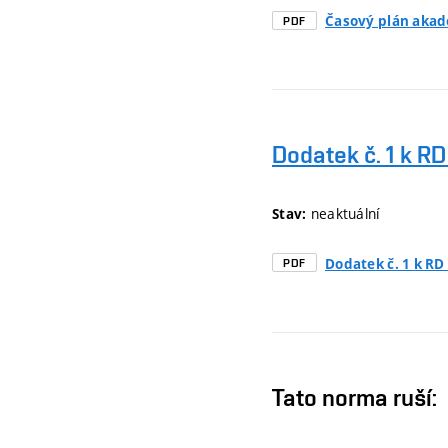
Časový plán aka
PDF
Dodatek č. 1 k R
neaktuální
Stav:
Dodatek č. 1 k RD
PDF
Tato norma ruší: