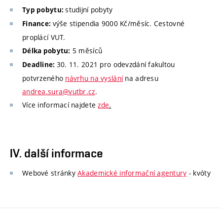
studijní pobyty
Typ pobytu:
výše stipendia 9000 Kč/měsíc. Cestovné
Finance:
proplácí VUT.
5 měsíců
Délka pobytu:
30. 11. 2021 pro odevzdání fakultou
Deadline:
potvrzeného
návrhu na vyslání
na adresu
andrea.sura@vutbr.cz
.
Více informací najdete
zde
.
IV. další informace
Webové stránky
Akademické informační agentury
- kvóty