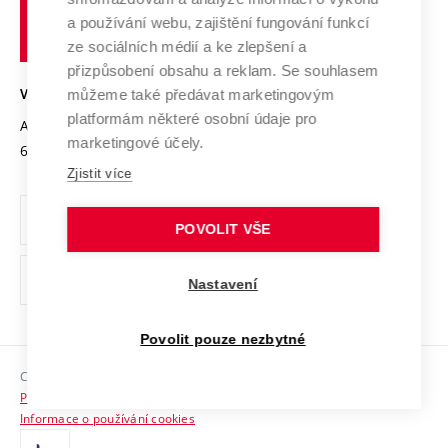
učení
Služby univerzity
Transfer znalostí
a používání webu, zajištění fungování funkcí
technické
Podnikavá univerzita / ContriBUTe
Mezinárodní dohody
ze sociálních médií a ke zlepšení a
Open Science
v
Bezpečná univerzita
přizpůsobení obsahu a reklam. Se souhlasem
Univerzitní sítě
Brně
Projekty
můžeme také předávat marketingovým
VYSOKÉ UČENÍ TECHNICKÉ V BRNĚ
Vyznamenání
platformám některé osobní údaje pro
Projekty ze strukturálních fondů
Antonínská 548/1
www.vut.cz
marketingové účely.
Organizační struktura
602 00 Brno
vut@vutbr.cz
Specifický výzkum
Zjistit více
Úřední deska
Ochrana osobních údajů
POVOLIT VŠE
(externí
Pracovní příležitosti
Nastavení
odkaz)
Podpora a rozvoj zaměstnanců a studujících
Povolit pouze nezbytné
Rovné příležitosti
Copyright © 2026 VUT
Sociální bezpečí
Prohlášení o přístupnosti
HR Award
Informace o používání cookies