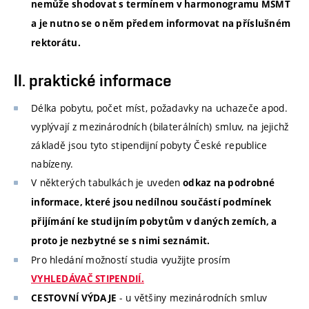
nemůže shodovat s termínem v harmonogramu MŠMT
a je nutno se o něm předem informovat na příslušném
rektorátu.
II. praktické informace
Délka pobytu, počet míst, požadavky na uchazeče apod.
vyplývají z mezinárodních (bilaterálních) smluv, na jejichž
základě jsou tyto stipendijní pobyty České republice
nabízeny.
V některých tabulkách je uveden
odkaz na podrobné
informace, které jsou nedílnou součástí podmínek
přijímání ke studijním pobytům v daných zemích, a
proto je nezbytné se s nimi seznámit.
Pro hledání možností studia využijte prosím
VYHLEDÁVAČ STIPENDIÍ.
- u většiny mezinárodních smluv
CESTOVNÍ VÝDAJE