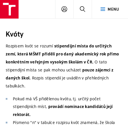
VUT
PŘIHLÁSIT
HLEDAT
MENU
SE
Kvóty
Rozpisem kvót se rozumí
stipendijní místa do určitých
zemí, která MŠMT přidělí pro daný akademický rok přímo
O tato
konkrétním veřejným vysokým školám v ČR.
stipendijní místa se pak mohou ucházet
pouze zájemci z
Rozpis stipendií je uváděn v přehledných
daných škol.
tabulkách.
Pokud má VŠ přidělenou kvótu, tj. určitý počet
stipendijních míst,
provádí nominace kandidátů její
rektorát.
Písmeno "n" v tabulce rozpisu kvót znamená, že škola