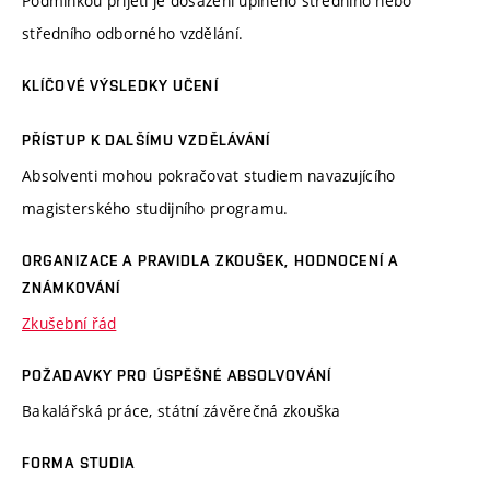
Podmínkou přijetí je dosažení úplného středního nebo
středního odborného vzdělání.
KLÍČOVÉ VÝSLEDKY UČENÍ
PŘÍSTUP K DALŠÍMU VZDĚLÁVÁNÍ
Absolventi mohou pokračovat studiem navazujícího
magisterského studijního programu.
ORGANIZACE A PRAVIDLA ZKOUŠEK, HODNOCENÍ A
ZNÁMKOVÁNÍ
Zkušební řád
POŽADAVKY PRO ÚSPĚŠNÉ ABSOLVOVÁNÍ
Bakalářská práce, státní závěrečná zkouška
FORMA STUDIA