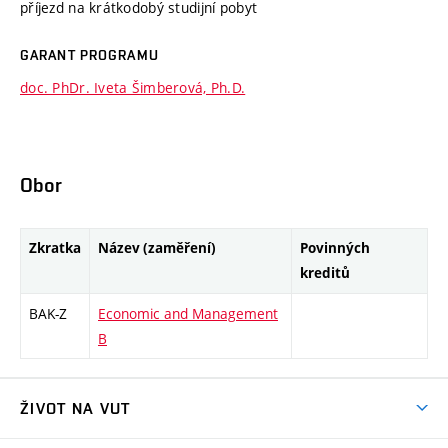
příjezd na krátkodobý studijní pobyt
GARANT PROGRAMU
doc. PhDr. Iveta Šimberová, Ph.D.
Obor
Zkratka
Název (zaměření)
Povinných
kreditů
BAK-Z
Economic and Management
B
ŽIVOT NA VUT