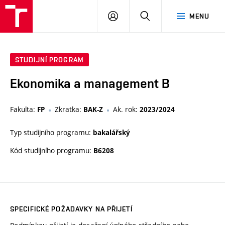
VUT
PŘIHLÁSIT
HLEDAT
MENU
SE
STUDIJNÍ PROGRAM
Ekonomika a management B
Fakulta:
Zkratka:
Ak. rok:
FP
BAK-Z
2023/2024
Typ studijního programu:
bakalářský
Kód studijního programu:
B6208
SPECIFICKÉ POŽADAVKY NA PŘIJETÍ