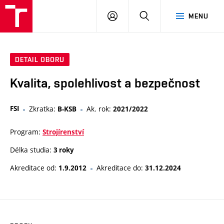
VUT
PŘIHLÁSIT
HLEDAT
MENU
SE
DETAIL OBORU
Kvalita, spolehlivost a bezpečnost
FSI
Zkratka:
Ak. rok:
B-KSB
2021/2022
Program:
Strojírenství
Délka studia:
3 roky
Akreditace od:
Akreditace do:
1.9.2012
31.12.2024