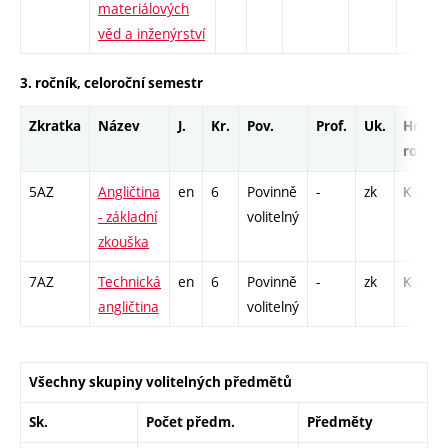
materiálových
věd a inženýrství
3. ročník, celoroční semestr
Zkratka
Název
J.
Kr.
Pov.
Prof.
Uk.
Hod.
rozsah
5AZ
Angličtina
en
6
Povinně
-
zk
K - 1
- základní
volitelný
zkouška
7AZ
Technická
en
6
Povinně
-
zk
K - 1
angličtina
volitelný
Všechny skupiny volitelných předmětů
Sk.
Počet předm.
Předměty