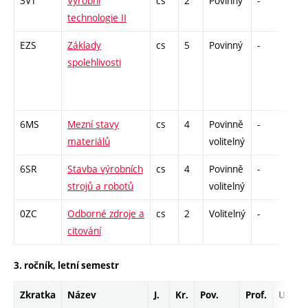
3VT
Výrobní
cs
2
Povinný
-
kl
technologie II
EZS
Základy
cs
5
Povinný
-
zá,z
spolehlivosti
6MS
Mezní stavy
cs
4
Povinně
-
kl
materiálů
volitelný
6SR
Stavba výrobních
cs
4
Povinně
-
kl
strojů a robotů
volitelný
0ZC
Odborné zdroje a
cs
2
Volitelný
-
zá
citování
3. ročník, letní semestr
Zkratka
Název
J.
Kr.
Pov.
Prof.
Uk.