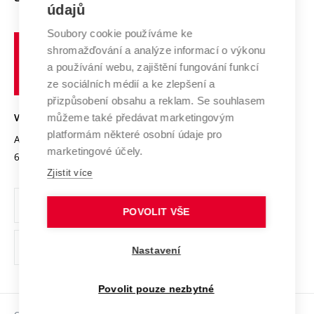
E-přihláška
údajů
Zahraniční spolupráce
Systém zajišťování kvality výzkumu
Profil univerzity
Spolupráce se školami
Soubory cookie používáme ke
Vysoké
Výzkumné infrastruktury
shromažďování a analýze informací o výkonu
Udržitelná univerzita
učení
Služby univerzity
Transfer znalostí
a používání webu, zajištění fungování funkcí
technické
Podnikavá univerzita / ContriBUTe
Mezinárodní dohody
ze sociálních médií a ke zlepšení a
Open Science
v
Bezpečná univerzita
přizpůsobení obsahu a reklam. Se souhlasem
Univerzitní sítě
Brně
Projekty
můžeme také předávat marketingovým
VYSOKÉ UČENÍ TECHNICKÉ V BRNĚ
Vyznamenání
platformám některé osobní údaje pro
Projekty ze strukturálních fondů
Antonínská 548/1
www.vut.cz
marketingové účely.
Organizační struktura
602 00 Brno
vut@vutbr.cz
Specifický výzkum
Zjistit více
Úřední deska
Ochrana osobních údajů
POVOLIT VŠE
(externí
Pracovní příležitosti
Nastavení
odkaz)
Podpora a rozvoj zaměstnanců a studujících
Povolit pouze nezbytné
Rovné příležitosti