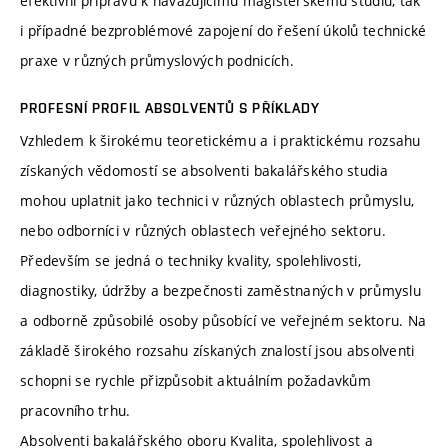
efektivní přípravu k navazujícímu magisterskému studiu, tak
i případné bezproblémové zapojení do řešení úkolů technické
praxe v různých průmyslových podnicích.
PROFESNÍ PROFIL ABSOLVENTŮ S PŘÍKLADY
Vzhledem k širokému teoretickému a i praktickému rozsahu
získaných vědomostí se absolventi bakalářského studia
mohou uplatnit jako technici v různých oblastech průmyslu,
nebo odborníci v různých oblastech veřejného sektoru.
Především se jedná o techniky kvality, spolehlivosti,
diagnostiky, údržby a bezpečnosti zaměstnaných v průmyslu
a odborně způsobilé osoby působící ve veřejném sektoru. Na
základě širokého rozsahu získaných znalostí jsou absolventi
schopni se rychle přizpůsobit aktuálním požadavkům
pracovního trhu.
Absolventi bakalářského oboru Kvalita, spolehlivost a