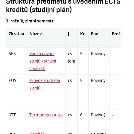
Struktura předmětů s uvedením ECTS
kreditů (studijní plán)
3. ročník, zimní semestr
Zkratka
Název
J.
Kr.
Pov.
Prof.
Uk.
5KS
Konstruování
cs
5
Povinný
-
zá,z
strojů - strojní
(en)
součásti
EUS
Provoz a údržba
cs
5
Povinný
-
zá,z
strojů
6TT
Termomechanika
cs
6
Povinný
-
zá,z