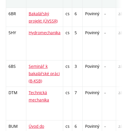
6BR
Bakalářský
cs
6
Povinný
-
zá
projekt (ÚVSSR)
5HY
Hydromechanika
cs
5
Povinný
-
zá,zk
6BS
Seminář k
cs
3
Povinný
-
zá
bakalářské práci
(B-KSB)
DTM
Technická
cs
7
Povinný
-
zá,zk
mechanika
BUM
Úvod do
cs
6
Povinný
-
zá,zk